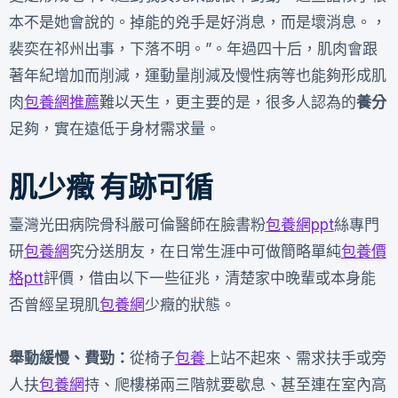
本不是她會說的。掉能的兇手是好消息，而是壞消息。，
裴奕在祁州出事，下落不明。”。年過四十后，肌肉會跟
著年紀增加而削減，運動量削減及慢性病等也能夠形成肌
肉
包養網推薦
難以天生，更主要的是，很多人認為的
養分
足夠，實在遠低于身材需求量。
肌少癥 有跡可循
臺灣光田病院骨科嚴可倫醫師在臉書粉
包養網ppt
絲專門
研
包養網
究分送朋友，在日常生涯中可做簡略單純
包養價
格ptt
評價，借由以下一些征兆，清楚家中晚輩或本身能
否曾經呈現肌
包養網
少癥的狀態。
舉動緩慢、費勁：
從椅子
包養
上站不起來、需求扶手或旁
人扶
包養網
持、爬樓梯兩三階就要歇息、甚至連在室內高