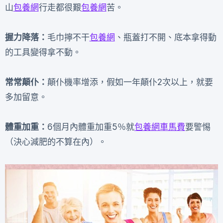
山
包養網
行走都很艱
包養網
苦。
握力降落：
毛巾擰不干
包養網
、瓶蓋打不開、底本拿得動
的工具變得拿不動。
常常顛仆：
顛仆機率增添，假如一年顛仆2次以上，就要
多加留意。
體重加重：
6個月內體重加重5％就
包養網車馬費
要警惕
（決心減肥的不算在內）。