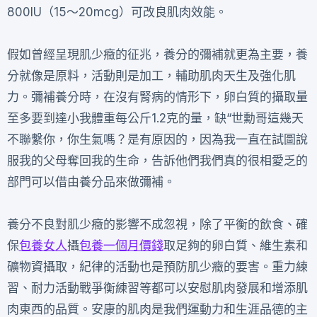
800IU（15～20mcg）可改良肌肉效能。
假如曾經呈現肌少癥的征兆，養分的彌補就更為主要，養
分就像是原料，活動則是加工，輔助肌肉天生及強化肌
力。彌補養分時，在沒有腎病的情形下，卵白質的攝取量
至多要到達小我體重每公斤1.2克的量，缺“世勳哥這幾天
不聯繫你，你生氣嗎？是有原因的，因為我一直在試圖說
服我的父母奪回我的生命，告訴他們我們真的很相愛乏的
部門可以借由養分品來做彌補。
養分不良對肌少癥的影響不成忽視，除了平衡的飲食、確
保
包養女人
攝
包養一個月價錢
取足夠的卵白質、維生素和
礦物資攝取，紀律的活動也是預防肌少癥的要害。重力練
習、耐力活動戰爭衡練習等都可以安慰肌肉發展和增添肌
肉東西的品質。安康的肌肉是我們運動力和生涯品德的主