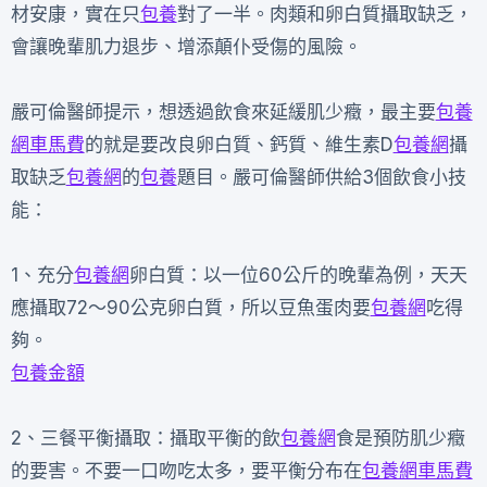
材安康，實在只
包養
對了一半。肉類和卵白質攝取缺乏，
會讓晚輩肌力退步、增添顛仆受傷的風險。
嚴可倫醫師提示，想透過飲食來延緩肌少癥，最主要
包養
網車馬費
的就是要改良卵白質、鈣質、維生素D
包養網
攝
取缺乏
包養網
的
包養
題目。嚴可倫醫師供給3個飲食小技
能：
1、充分
包養網
卵白質：以一位60公斤的晚輩為例，天天
應攝取72～90公克卵白質，所以豆魚蛋肉要
包養網
吃得
夠。
包養金額
2、三餐平衡攝取：攝取平衡的飲
包養網
食是預防肌少癥
的要害。不要一口吻吃太多，要平衡分布在
包養網車馬費