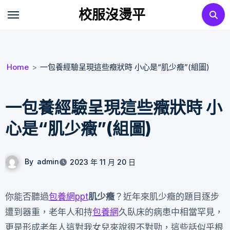
Skip
校服沒燙平
to
content
Home
一包養經驗呈現這些癥狀時 小心是“肌少癥”(組圖)
一包養經驗呈現這些癥狀時 小
心是“肌少癥”(組圖)
By
admin
2023 年 11 月 20 日
你能否聽過
包養網ppt
肌少癥
？近年來肌少癥的題目逐步
遭到器重，老年人和持
包養網
久臥床的病患中相當罕見，
更是形成老年人這對我女兒來說很不對勁，這些話似乎根