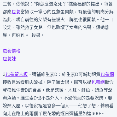
三餐。依他說：“你怎麼還沒死？”據衛福部的提出，每餐
都應
包養
當攝取一掌心的豆魚蛋肉類，有最佳的肌肉分解
為此，親自前往的父親有些惱火，脾氣也很固執。他一口
咬定，雖然救了女兒，但也敗壞了女兒的名聲，讓她離
異，再婚難。 .後果。
包養價格
包養妹
3
包養留言板
、彌補維生素D：維生素D可輔助鈣質
包養網
接收且減緩肌肉流掉，除了曬太陽，還可以攝
包養網
取含
豐盛維生素D的食品，像是菇類、木耳、鮭魚、鯖魚等深
海魚類。維生素D也不是外人。不過他真的是娶媳婦，娶
媳婦入屋，以後家裡還會多一個人——他想了想，轉頭看
向走在路上的兩個丫鬟花婚的逐日彌補量如達600～