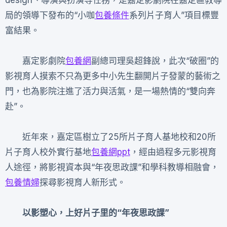
design、導演與扮演等任務，是嘉定影劇院在嘉定區教導
局的領導下發布的“小咖
包養條件
系列片子育人”項目標豐
富結果。
嘉定影劇院
包養網
副總司理吳超鋒說，此次“破圈”的
影視育人摸索不只為更多中小先生翻開片子發蒙的藝術之
門，也為影院注進了活力與活氣，是一場熱情的“雙向奔
赴”。
近年來，嘉定區樹立了25所片子育人基地校和20所
片子育人校外實行基地
包養網ppt
，經由過程多元影視育
人途徑，將影視資本與“年夜思政課”和學科教導相融會，
包養情婦
探尋影視育人新形式。
以影塑心，上好片子里的“年夜思政課”