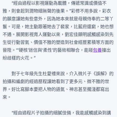
“經由過程以影視運動為載體，傳遞常識或價值不
雅，則會起到潤物細無聲的後果。”彩修不用多說，彩衣
的願意讓她有些意外，因為她本來就是母親侍奉的二等丫
鬟。可是，她主動跟著她去了裴家，比藍府還窮，她也想
不通。展開影視育人運動以來，劉宏佳顯明感觸感染到先
生從行動習氣、價值不雅的塑造到社會經歷累積等方面的
晉陞。“‘硬核’迷信與‘柔性’的藝術相聯合，能碰
包養
撞出
紛歧樣的火花。”
對于七年級先生杜愛禮來說，介入微片子《誤解》的
拍攝和編劇的經過歷程讓她看到了更多元、微不雅的世
界。好比寫腳本要把人物的語氣、神志甚至擱淺都寫出
來。
“經由過程片子拍攝的細膩伎倆，我能感觸感染到講