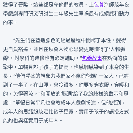
獲得了晉陞。這些都是令他們的教員、上
包養
海師范年夜
學戲劇專門研究研討生二年級先生單暢最有成績感和動力
的事。
“先生們在塑造腳色的經過歷程中開釋了本性，變得
更自負豁達，並且在領會人物心思變更時懂得了‘人物弧
線’，對學科的進修也有必定輔助。”
包養故事
在點滴的積
聚中，單暢見證了孩子的提高，也感觸感染到了本身的生
長。“他們豐盛的想象力我們家不像你爸媽’ 一家人，已經
到了一半了。在山腰，會冷很多，你要多穿衣服，穿暖和
的，免得著涼。”和開放的‘腦洞’給了我紛歧樣的啟示和思
慮。”單暢日常平凡也會教成年人戲劇扮演，但他感到，
成年人的思緒紛歧定比孩子更寬，實用于孩子的講授方式
能夠也異樣實用于成年人。