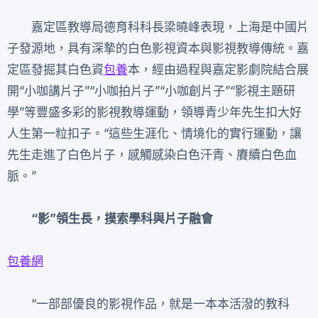
嘉定區教導局德育科科長梁曉峰表現，上海是中國片
子發源地，具有深摯的白色影視資本與影視教導傳統。嘉
定區發掘其白色資
包養
本，經由過程與嘉定影劇院結合展
開“小咖講片子”“小咖拍片子”“小咖創片子”“影視主題研
學”等豐盛多彩的影視教導運動，領導青少年先生扣大好
人生第一粒扣子。“這些生涯化、情境化的實行運動，讓
先生走進了白色片子，感觸感染白色汗青、賡續白色血
脈。”
“影”領生長，摸索學科與片子融會
包養網
“一部部優良的影視作品，就是一本本活潑的教科