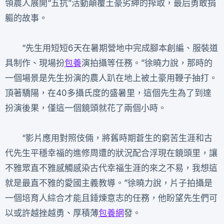
領農人展開“五抗”活動顛覆土豪劣紳的搾取，最后勇敢捐
軀的故事。
“先生用短短6天在暑期營地中完成腳本創編、服裝道
具制作、現場扮
包養
演拍攝等任務。”徐曉力說，那時的
一個場景是先生扮演的農人趴在地上被土豪用鞭子抽打。
頂著驕陽，在40多攝氏度的盛暑里，這個先生為了到達
扮演後果，僅這一個鏡頭就花了兩個小時。
“影片應用對照伎倆，將舊時期蒼生的窮苦生涯和古
代先生平穩幸福的進修周遭的狀況配合浮現在鏡頭里，讓
不雅眾直不雅感觸感染古代幸福生涯的來之不易，我想這
就是最直不雅的愛國主義教導。”徐曉力說，片子拍攝是
一個培育人綜合才能且錘煉意志的任務，他盼望先生們可
以或許越挫越勇、厚積薄
包養網
發。