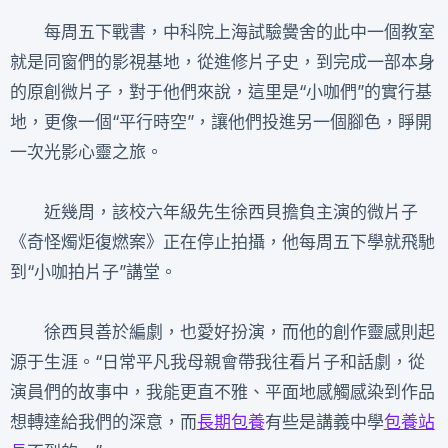
每周五下戰書，中科院上海試驗黌舍的此中一個教室
就是同窗們的影視基地，從進修片子史，到完成一部本身
的原創微片子，對于他們來說，這里是“小咖們”的實行基
地，更像一個“平行時空”，讓他們投進另一個腳色，睜開
一次光影心靈之旅。
近幾周，該校六年級先生徐西貝擔負主演的微片子
《奇怪燭炬復燃案》正在停止拍攝，他每周五下學就飛馳
到“小咖拍片子”講堂。
徐西貝善於編劇，也愛好扮演，而他的創作靈感則起
源于生涯。“日常平凡我母親會帶我往看片子和話劇，從
演員們的故事中，我能更直不雅、平面地感觸感染到作品
想轉達給我們的深意，而
長期包養
有些是講義中學
包養站