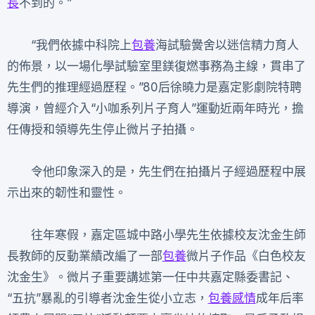
長
不到的。”
“我們依據中科院上
包養
海試驗黌舍以迷信精力育人
的佈景，以一場化學試驗室里鎂復燃事務為主線，貫串了
先生們的推理經過歷程。”80后徐曉力是嘉定影劇院特聘
導演，曾經介入“小咖系列片子育人”運動近兩年時光，擔
任傳授和領導先生停止微片子拍攝。
令他印象深入的是，先生們在拍攝片子經過歷程中展
示出來的韌性和靈性。
往年寒假，嘉定區城中路小學先生依據校友沈金生師
長教師的反動業績改編了一部
包養
微片子作品《白色校友
沈金生》。微片子重要講述第一任中共嘉定縣委書記、
“五抗”暴亂的引導者沈金生從小立志，
包養感情
成年后率