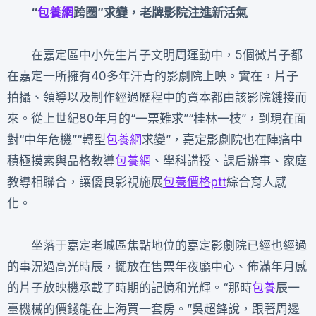
“
包養網
跨圈”求變，老牌影院注進新活氣
在嘉定區中小先生片子文明周運動中，5個微片子都
在嘉定一所擁有40多年汗青的影劇院上映。實在，片子
拍攝、領導以及制作經過歷程中的資本都由該影院鏈接而
來。從上世紀80年月的“一票難求”“桂林一枝”，到現在面
對“中年危機”“轉型
包養網
求變”，嘉定影劇院也在陣痛中
積極摸索與品格教導
包養網
、學科講授、課后辦事、家庭
教導相聯合，讓優良影視施展
包養價格ptt
綜合育人感
化。
坐落于嘉定老城區焦點地位的嘉定影劇院已經也經過
的事況過高光時辰，擺放在售票年夜廳中心、佈滿年月感
的片子放映機承載了時期的記憶和光輝。“那時
包養
辰一
臺機械的價錢能在上海買一套房。”吳超鋒說，跟著周邊