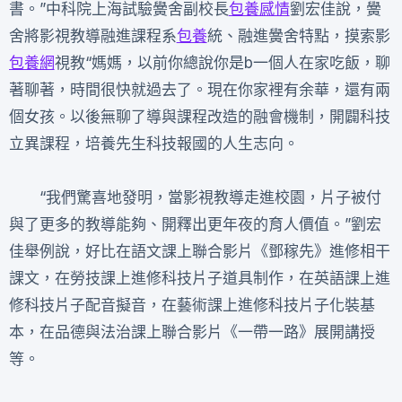
書。”中科院上海試驗黌舍副校長
包養感情
劉宏佳說，黌
舍將影視教導融進課程系
包養
統、融進黌舍特點，摸索影
包養網
視教“媽媽，以前你總說你是b一個人在家吃飯，聊
著聊著，時間很快就過去了。現在你家裡有余華，還有兩
個女孩。以後無聊了導與課程改造的融會機制，開闢科技
立異課程，培養先生科技報國的人生志向。
“我們驚喜地發明，當影視教導走進校園，片子被付
與了更多的教導能夠、開釋出更年夜的育人價值。”劉宏
佳舉例說，好比在語文課上聯合影片《鄧稼先》進修相干
課文，在勞技課上進修科技片子道具制作，在英語課上進
修科技片子配音擬音，在藝術課上進修科技片子化裝基
本，在品德與法治課上聯合影片《一帶一路》展開講授
等。