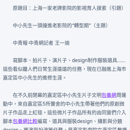
原題目：上海一家老牌影院的影視育人摸索（引題）
中小先生一頭撞進老影院的“轉型期”（主題）
中青報·中青網記者 王一迪
寫腳本、拍片子、演片子、design制作服裝道具……
這些看似離人們日常生涯遠遠的任務，現在已融進上海市
嘉定區中小先生的進修生涯。
在不久前閉幕的嘉定區中小先生片子文明
包養網
周運
動中，來自嘉定區5所黌舍的中小先生帶著他們的原創微
片子作品走上紅毯。這些微片子作品所有的由同窗們介入
腳本
包養網比較
編寫、道具與服裝design、攝影與分鏡