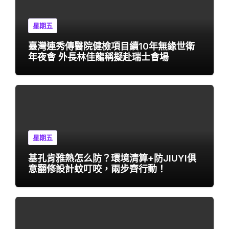
星期五
臺灣連秀傳醫院健檢項目續10年無緣世衛
年夜會 外長林佳龍稱擬赴瑞士會場
星期五
基孔肯雅熱怎么防？環境清算+防JIUYI俱
意翻修設計蚊叮咬，兩步齊行動！