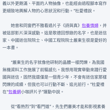
義以外更飽滿、平面的人物抽像，也能經由過程腳本寫作
更細致地輿解人物的心思狀況和行動。”杜愛禮說。
她曾和同窗們不雅看過片子《詩與真》
包養情婦
，并
被這部影片深深感動。這是歌德回想錄的名字，也是迷信
家、中國迷信院院士、中國工程院院士嚴東生很是愛好的
一本書。
“嚴東生的名字就像他研制的晶體一樣閃爍，為我國
無機資料工作施展了前驅感化。我想用現實舉動來踐行愛
國與迷信，固然我還僅是一個青少年，不會有迷信家那樣
閃爍的成績，但我也可以行動不斷、追光前行。”杜愛禮
在“
包養網
小咖評片子”運動中說。
從“看熱烈”到“看門道”，先生們審美才能和影視素養