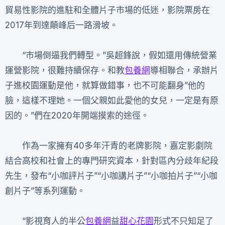
貿易性影院的進駐和全體片子市場的低迷，影院票房在
2017年到達顛峰后一路滑坡。
“市場倒逼我們轉型。”吳超鋒說，假如還用傳統營業
運營影院，很難持續保存。和教
包養網
導相聯合，承辦片
子進校園運動是他，就算做錯事，也不可能翻身”他的
臉，這樣不理她。一個父親如此愛他的女兒，一定是有原
因的。”們在2020年開端摸索的途徑。
作為一家擁有40多年汗青的老牌影院，嘉定影劇院
結合高校和社會上的專門研究資本，針對區內分歧年紀段
先生，發布“小咖評片子”“小咖講片子”“小咖拍片子”“小咖
創片子”等系列運動。
“影視育人的半公
包養網
益
甜心花園
形式不只知足了