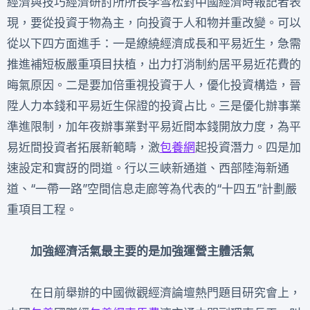
經濟與技巧經濟研討所所長李雪松對中國經濟時報記者表
現，要從投資于物為主，向投資于人和物并重改變。可以
從以下四方面進手：一是繚繞經濟成長和平易近生，急需
推進補短板嚴重項目扶植，出力打消制約居平易近花費的
晦氣原因。二是要加倍重視投資于人，優化投資構造，晉
陞人力本錢和平易近生保證的投資占比。三是優化辦事業
準進限制，加年夜辦事業對平易近間本錢開放力度，為平
易近間投資者拓展新範疇，激
包養網
起投資潛力。四是加
速設定和實訝的問道。行以三峽新通道、西部陸海新通
道、“一帶一路”空間信息走廊等為代表的“十四五”計劃嚴
重項目工程。
加強經濟活氣最主要的是加強運營主體活氣
在日前舉辦的中國微觀經濟論壇熱門題目研究會上，