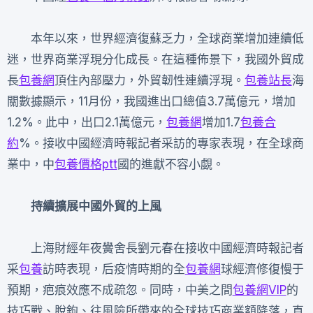
本年以來，世界經濟復蘇乏力，全球商業增加連續低
迷，世界商業浮現分化成長。在這種佈景下，我國外貿成
長
包養網
頂住內部壓力，外貿韌性連續浮現。
包養站長
海
關數據顯示，11月份，我國進出口總值3.7萬億元，增加
1.2%。此中，出口2.1萬億元，
包養網
增加1.7
包養合
約
%。接收中國經濟時報記者采訪的專家表現，在全球商
業中，中
包養價格ptt
國的進獻不容小覷。
持續擴展中國外貿的上風
上海財經年夜黌舍長劉元春在接收中國經濟時報記者
采
包養
訪時表現，后疫情時期的全
包養網
球經濟修復慢于
預期，疤痕效應不成疏忽。同時，中美之間
包養網VIP
的
技巧戰、脫鉤、往風險所帶來的全球技巧商業額降落，直