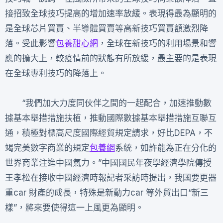
接招致全球技巧提高的增加速率放緩。表現得最為顯明的
是全球芯片買賣、半導體買賣等高新技巧買賣額激烈降
落。受此影響
包養甜心網
，全球在新技巧的利用場景和響
應的擴大上，較疫情前的狀態有所放緩，最主要的是表現
在全球專利技巧的降落上。
“我們加大力度同伙伴之間的一起配合，加速推動數
據基本舉措措施扶植，推動國際數據基本舉措措施互聯互
通，積極對標高尺度國際經貿規定請求，好比DEPA，不
竭完美數字商業的規定
包養網
系統，如許能為正在分化的
世界商業注進中國氣力。”中國國民年夜學經濟學院傳授
王孝松在接收中國經濟時報記者采訪時提出，我國要更器
重car 財產的成長，特殊是新動力car 等外貿出口“新三
樣”，將來要使得這一上風更為顯明。