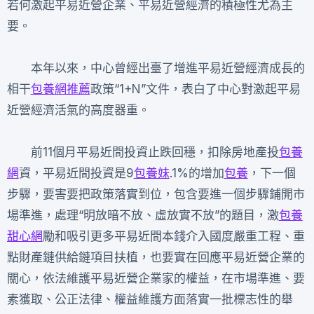
若何激起平易近營企業、平易近營經濟的積極性尤為主
要。
本年以來，中心曾經出臺了增進平易近營經濟成長的
相干
包養網推薦
政策“1+N”文件，表白了中心對激起平易
近營經濟活氣的高度器重。
前11個月平易近間投資止跌回穩，扣除房地產投
包養
網
資，平易近間投資是9
包養妹
.1%的增加
包養
，下一個
步驟，要害要把政策落實到位，包含要進一個步驟鋪開市
場準進，處理“明放暗不放、虛放實不放”的題目，激
包養
甜心網
勵和吸引更多平易近間本錢介入國度嚴重工程、重
點財產鏈供給鏈項目扶植，也要實在回應平易近營企業的
關心，依法維護平易近營企業家的權益，在市場準進、要
素獲取、公正法律、權益維護方面落實一批標志性的舉