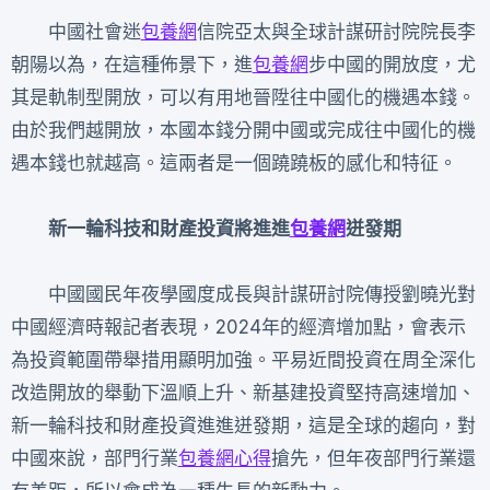
中國社會迷
包養網
信院亞太與全球計謀研討院院長李
朝陽以為，在這種佈景下，進
包養網
步中國的開放度，尤
其是軌制型開放，可以有用地晉陞往中國化的機遇本錢。
由於我們越開放，本國本錢分開中國或完成往中國化的機
遇本錢也就越高。這兩者是一個蹺蹺板的感化和特征。
新一輪科技和財產投資將進進
包養網
迸發期
中國國民年夜學國度成長與計謀研討院傳授劉曉光對
中國經濟時報記者表現，2024年的經濟增加點，會表示
為投資範圍帶舉措用顯明加強。平易近間投資在周全深化
改造開放的舉動下溫順上升、新基建投資堅持高速增加、
新一輪科技和財產投資進進迸發期，這是全球的趨向，對
中國來說，部門行業
包養網心得
搶先，但年夜部門行業還