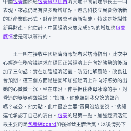
中國
包養
國際經
包養網車馬費
濟交通中間副理事長王一叫
表現，來歲仍是有良多新增加點，包含科技立異會激活新
的財產業態形式，財產進級會孕育新動能，特殊是計謀性
新興財產。他估計，中國經濟來歲完成5%的增加應
包養
感情
當是可以等待的。
王一叫在接收中國經濟時報記者采訪時指出，此次中
心經濟任務會議請求在穩固正常經濟上升向好態勢的後面
加了三句話：實在加強經濟活氣、防范化解風險、改良社
會預期。這三個方面是穩固和加強經濟上升向好態勢的出
她的心微微一沉，坐在床沿，伸手握住裴母冰涼的手，對
昏迷的婆婆輕聲說道：“娘親，你能聽到我兒媳的聲音
嗎？老公，他力點，此中最為主要“寶貝沒這麼說。”裴毅
連忙承認了自己的清白。
包養
的是第一點。加強經濟活氣
最主要的是
包養網dcard
加強運營主體活氣，以後情勢下