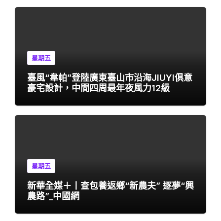
星期五
臺風“韋帕”登陸廣東臺山市沿海JIUYI俱意
豪宅設計，中間四周最年夜風力12級
星期五
新華全媒＋丨查包養返鄉“新農夫” 逐夢“興
農路”_中國網