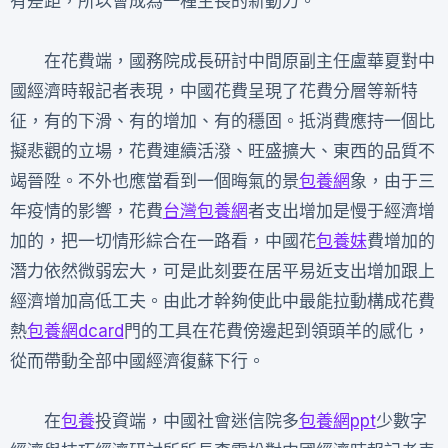
有差距，所以會成為一種生長的新動力。
在花費端，國務院成長研討中間原副主任盧華夏對中
國經濟時報記者表現，中國花費呈現了花費分層等新特
征，有的下滑、有的增加、有的穩固。抵消費應持一個比
擬悲觀的立場，花費連續活潑、旺盛擴大、東西的品質不
竭晉陞。不外也應當看到一個晦氣的景
包養網
象，由于三
年疫情的影響，花費
台灣包養網
者支出增加是慢于經濟增
加的，把一切情形綜合在一路看，中國花
包養妹
費增加的
潛力依然微弱宏大，可是此刻要在居平易近支出增加跟上
經濟增加高低工夫。由此才幹夠使此中最能拉動構成花費
熱
包養網dcard
門的工具在花費傍邊起到領頭羊的感化，
從而帶動全部中國經濟復蘇下行。
在
包養
投資端，中國社會迷信院多
包養網ppt
少數字