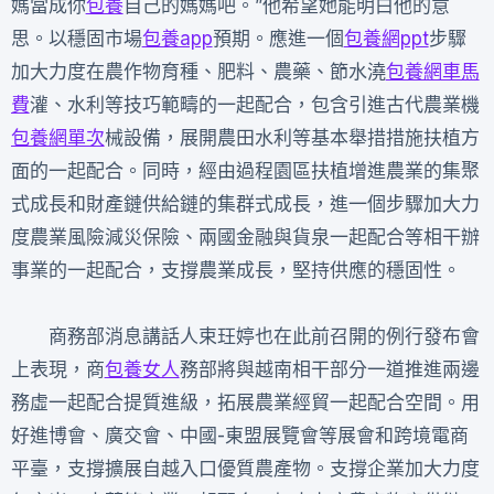
媽當成你
包養
自己的媽媽吧。”他希望她能明白他的意
思。以穩固市場
包養app
預期。應進一個
包養網ppt
步驟
加大力度在農作物育種、肥料、農藥、節水澆
包養網車馬
費
灌、水利等技巧範疇的一起配合，包含引進古代農業機
包養網單次
械設備，展開農田水利等基本舉措措施扶植方
面的一起配合。同時，經由過程園區扶植增進農業的集聚
式成長和財產鏈供給鏈的集群式成長，進一個步驟加大力
度農業風險減災保險、兩國金融與貨泉一起配合等相干辦
事業的一起配合，支撐農業成長，堅持供應的穩固性。
商務部消息講話人束玨婷也在此前召開的例行發布會
上表現，商
包養女人
務部將與越南相干部分一道推進兩邊
務虛一起配合提質進級，拓展農業經貿一起配合空間。用
好進博會、廣交會、中國-東盟展覽會等展會和跨境電商
平臺，支撐擴展自越入口優質農產物。支撐企業加大力度