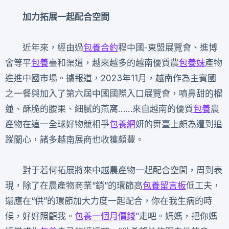
加力拓展一起配合空間
近年來，經由過
包養合約
程中國-東盟展覽會、進博
會等平
包養
臺和渠道，越來越多的越南優質農
包養妹
產物
進進中國市場。據報道，2023年11月，越南作為主賓國
之一餐與加入了第六屆中國國際入口展覽會，噴鼻甜的榴
蓮、酥脆的腰果、細膩的燕窩……來自越南的優質
包養
農
產物在這一全球好物競相爭
包養網
妍的舞臺上頗為遭到追
蹤關心，諸多越南展商也收獲頗豐。
對于若何拓展將來中越農產物一起配合空間，周到表
現，除了在農產物商業“銷”的環節高
包養留言板
低工夫，
還應在“供”的環節加大力度一起配合，你在我生病的時
候，好好照顧我。
包養一個月價錢
”走吧。媽媽，把你媽