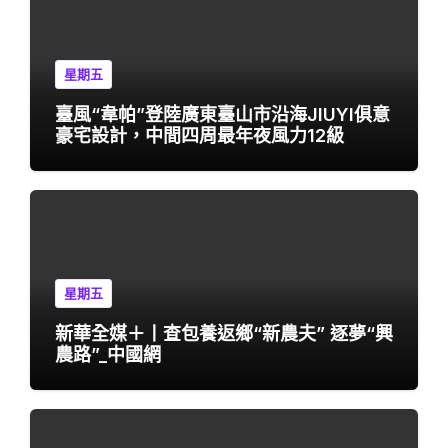
星期五
臺風“韋帕”登陸廣東臺山市沿海JIUYI俱意
豪宅設計，中間四周最年夜風力12級
星期五
新華全媒＋丨查包養返鄉“新農夫” 逐夢“興
農路”_中國網