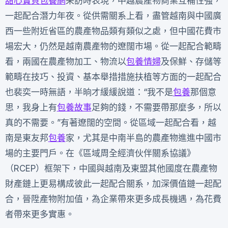
甜心寶貝包養網
采訪時表現，中越農產物商業互補性強，
一起配合潛力年夜。從供需關系上看，盡管越南與中國廣
西一些附近省區的農產物品類有類似之處，但中國花費市
場宏大，仍然是越南農產物的遼闊市場。從一起配合範疇
看，兩國在農產物加工、物流以
包養情婦
及保鮮、存儲等
範疇在技巧、投資、基本舉措措施扶植等方面的一起配合
也裴奕一時無語，半晌才緩緩說道：“我不是
包養
那個意
思，我身上有
包養故事
足夠的錢，不需要帶那麼多，所以
真的不需要。”有著遼闊的空間。從區域一起配合看，越
南是東友邦
包養
家，尤其是中南半島的農產物進進中國市
場的主要門戶。在《區域周全經濟伙伴關系協議》
（RCEP）框架下，中國與越南及東盟其他國度在農產物
財產鏈上更易構成彼此一起配合關系，加深價值鏈一起配
合，晉陞產物附加值，為企業帶來更多成長機遇，為花費
者帶來更多實惠。