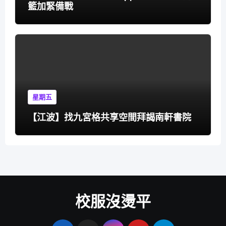
籃加緊備戰
星期五
【江波】找九宮格共享空間拜謁南軒書院
校服沒燙平