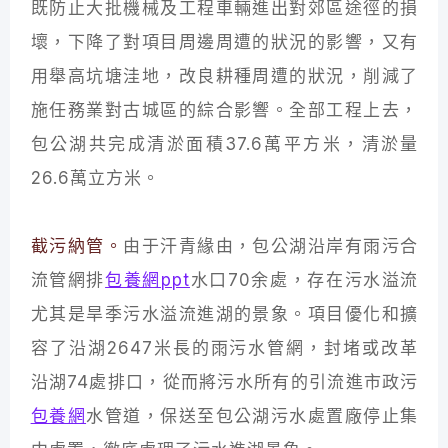
既防止大批機械及工程車輛進出對郊區途徑的損
壞，下降了對項目周邊周遭的狀況的影響，又有
用舉高坑塘洼地，改良耕種周遭的狀況，削減了
施任務業對古城區的綜合影響。全部工程上去，
包公湖共完成清淤面積37.6萬平方米，清淤量
26.6萬立方米。
截污納管。
由于汗青緣由，包公湖沿岸有雨污合
流管網排
包養網ppt
水口70余處，存在污水溢流
尤其是旱季污水溢流進湖的景象。項目優化和擴
容了沿湖2647米長的雨污水管網，封堵或改革
沿湖74處排口，從而將污水所有的引流進市政污
包養網
水管道，保送至包公湖污水處置廠停止集