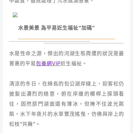
中處置，徹底處理了污水進湖景象。
水景美景 為平易近生福祉“加碼”
水是性命之源，傑出的河湖生態周遭的狀況是最
普惠的平易
包養網VIP
近生福祉。
清涼的冬日，在綿長的包公湖岸線上，迎客松仍
披髮出濃烈的綠意，俯在岸邊的欄桿上探頭看
往，固然部門湖面還有薄冰，但掩不住波光粼
粼，水下年夜片的水草豐茂搖曳，仿佛與岸上的
松枝“共舞”。