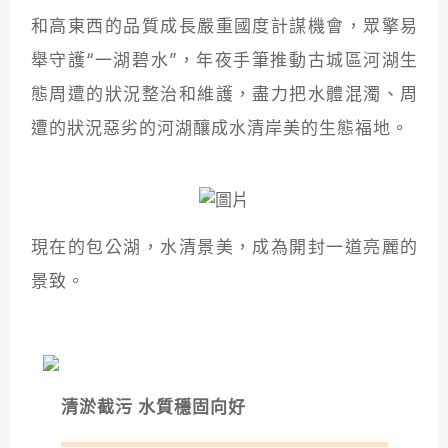
和高東西的品質成長嚴重國度計謀機會，眾擎易
舉守護“一湖碧水”，年夜手筆推動古城區河湖生
態周遭的狀況整治和維護，盡力把水體混濁、周
遭的狀況惡劣的河湖釀成水清岸美的生態福地。
現在的包公湖，水清景美，成為開封一道亮麗的
景致。
清淤截污 水質穩固向好