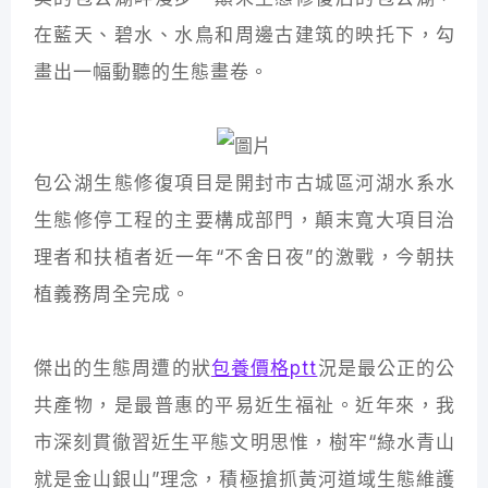
在藍天、碧水、水鳥和周邊古建筑的映托下，勾
畫出一幅動聽的生態畫卷。
包公湖生態修復項目是開封市古城區河湖水系水
生態修停工程的主要構成部門，顛末寬大項目治
理者和扶植者近一年“不舍日夜”的激戰，今朝扶
植義務周全完成。
傑出的生態周遭的狀
包養價格ptt
況是最公正的公
共產物，是最普惠的平易近生福祉。近年來，我
市深刻貫徹習近生平態文明思惟，樹牢“綠水青山
就是金山銀山”理念，積極搶抓黃河道域生態維護