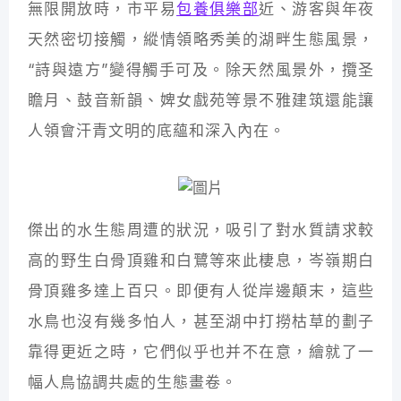
無限開放時，市平易
包養俱樂部
近、游客與年夜
天然密切接觸，縱情領略秀美的湖畔生態風景，
“詩與遠方”變得觸手可及。除天然風景外，攬圣
瞻月、鼓音新韻、婢女戲苑等景不雅建筑還能讓
人領會汗青文明的底蘊和深入內在。
傑出的水生態周遭的狀況，吸引了對水質請求較
高的野生白骨頂雞和白鷺等來此棲息，岑嶺期白
骨頂雞多達上百只。即便有人從岸邊顛末，這些
水鳥也沒有幾多怕人，甚至湖中打撈枯草的劃子
靠得更近之時，它們似乎也并不在意，繪就了一
幅人鳥協調共處的生態畫卷。