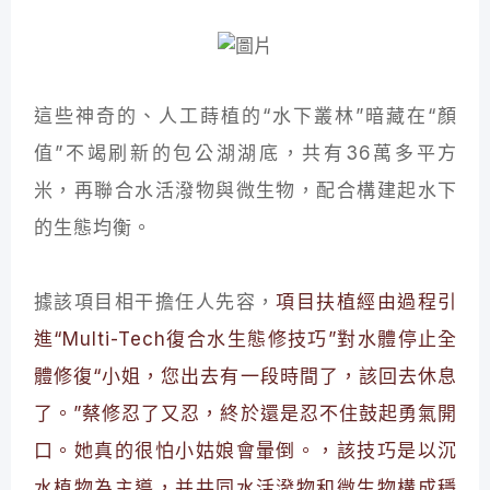
這些神奇的、人工蒔植的“水下叢林”暗藏在“顏
值”不竭刷新的包公湖湖底，共有36萬多平方
米，再聯合水活潑物與微生物，配合構建起水下
的生態均衡。
據該項目相干擔任人先容，
項目扶植經由過程引
進“Multi-Tech復合水生態修技巧”對水體停止全
體修復“小姐，您出去有一段時間了，該回去休息
了。”蔡修忍了又忍，終於還是忍不住鼓起勇氣開
口。她真的很怕小姑娘會暈倒。，該技巧是以沉
水植物為主導，并共同水活潑物和微生物構成穩