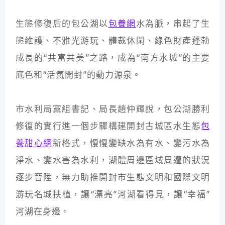
生態修復后的包公湖以
包養網
水為脈，串起了生
態維護、不雅光游玩、體裁休閑、綠色財產蓬勃
成長的“共富共美”之路，成為“南方水城”的主要
底色和“活氣開封”的動力源泉。
市水利局黨組書記、局長趙仲輝說，包公湖勝利
修復的實行進一個步驟構建開封古城區水生態
包
養甜心網
新格式，慢慢變缺水為有水、變污水為
淨水、變水害為水利，湖體周邊區域周遭的狀況
逐步晉陞，無力助推開封市生態文明和國際文明
游玩名城扶植，讓“漂亮”河湖看得見，讓“幸福”
河湖在身邊。