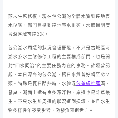
顛末生態修復，現在包公湖的全體水質到達地表
水Ⅳ類，部門目標到達地表水Ⅲ類，水體通明度
最深區域可達2米。
包公湖水周遭的狀況管理晉陞，不只是古城區河
湖水系水生態修停工程的主要構成部門，也是開
封“四水同治”的主要任務內在的事務。誰還曾記
起，本日漂亮的包公湖，舊日水質曾好轉至劣Ⅴ
類。特殊是夏日酷熱時，水體混
包養網推薦
濁、
發臭，湖面上還有良多漂浮物，岸邊也是雜草叢
生。不只水生態周遭的狀況遭到損壞，並且水生
物多樣性年夜受影響，激發魚類逝世亡。