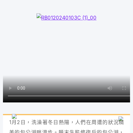
1月2日，洗澡著冬日熱陽，人們在周遭的狀況精
美的包公湖畔漫步。顛末生態修復后的包公湖，