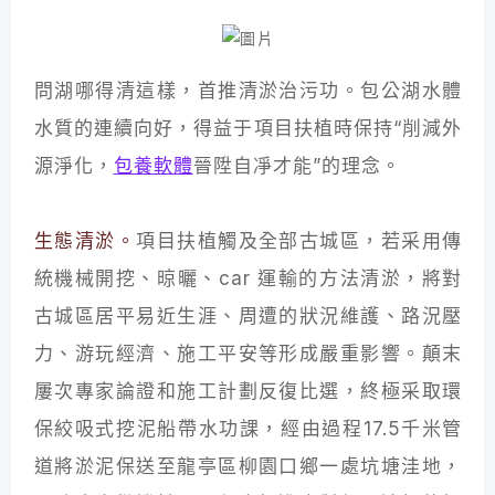
問湖哪得清這樣，首推清淤治污功。包公湖水體
水質的連續向好，得益于項目扶植時保持“削減外
源淨化，
包養軟體
晉陞自凈才能”的理念。
生態清淤。
項目扶植觸及全部古城區，若采用傳
統機械開挖、晾曬、car 運輸的方法清淤，將對
古城區居平易近生涯、周遭的狀況維護、路況壓
力、游玩經濟、施工平安等形成嚴重影響。顛末
屢次專家論證和施工計劃反復比選，終極采取環
保絞吸式挖泥船帶水功課，經由過程17.5千米管
道將淤泥保送至龍亭區柳園口鄉一處坑塘洼地，