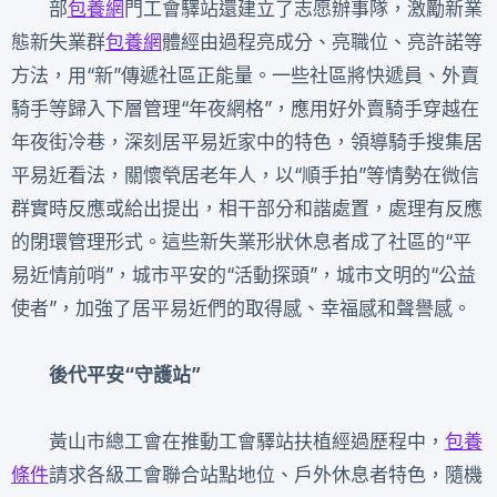
部
包養網
門工會驛站還建立了志愿辦事隊，激勵新業
態新失業群
包養網
體經由過程亮成分、亮職位、亮許諾等
方法，用“新”傳遞社區正能量。一些社區將快遞員、外賣
騎手等歸入下層管理“年夜網格”，應用好外賣騎手穿越在
年夜街冷巷，深刻居平易近家中的特色，領導騎手搜集居
平易近看法，關懷煢居老年人，以“順手拍”等情勢在微信
群實時反應或給出提出，相干部分和諧處置，處理有反應
的閉環管理形式。這些新失業形狀休息者成了社區的“平
易近情前哨”，城市平安的“活動探頭”，城市文明的“公益
使者”，加強了居平易近們的取得感、幸福感和聲譽感。
後代平安“守護站”
黃山市總工會在推動工會驛站扶植經過歷程中，
包養
條件
請求各級工會聯合站點地位、戶外休息者特色，隨機