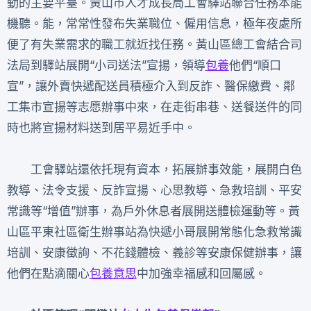
動的主要平臺。黃山市人才成長局工會驛站聯合任務本能
機聽。能，常常性發布失業職位、僱用信息，極年夜處所
便了有失業需求的職工就近找任務。黃山區總工會結合司
法局到驛站展開“小司送法”宣揚，領導
包養
他們“順口
宣”，讓外賣快遞配送員積極介入到反詐、醫保繳費、鄰
工集市宣揚等志愿辦事中來，在走街串巷、送餐送件的同
時也將宣揚材料送到居平易近手中。
工會驛站還依托現有資本，拓展辦事效能，展開白色
教導、法令支援、反詐宣揚、心思教導、急救培訓、平安
常識等“增值”辦事，為戶外休息者展開送體檢運動等。黃
山區平東社區衛生辦事站為快遞小哥展開常態化急救常識
培訓、安康徵詢、不花錢體檢、義診等安康保健辦事，讓
他們在點滴關心
包養意思
中加強幸福感和回屬感。