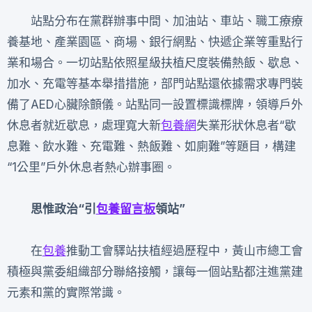
站點分布在黨群辦事中間、加油站、車站、職工療療
養基地、產業園區、商場、銀行網點、快遞企業等重點行
業和場合。一切站點依照星級扶植尺度裝備熱飯、歇息、
加水、充電等基本舉措措施，部門站點還依據需求專門裝
備了AED心臟除顫儀。站點同一設置標識標牌，領導戶外
休息者就近歇息，處理寬大新
包養網
失業形狀休息者“歇
息難、飲水難、充電難、熱飯難、如廁難”等題目，構建
“1公里”戶外休息者熱心辦事圈。
思惟政治“引
包養留言板
領站”
在
包養
推動工會驛站扶植經過歷程中，黃山市總工會
積極與黨委組織部分聯絡接觸，讓每一個站點都注進黨建
元素和黨的實際常識。