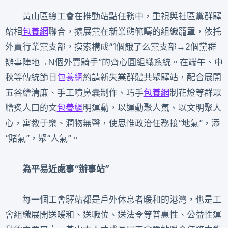
黃山區總工會在推動站點任務中，重視與社區黨群驛
站相
包養網
聯合，擴展黨在新業態範疇的組織籠罩，依托
外賣行業黨支部，摸索構成“1個餓了么黨支部→2個黨群
辦事陣地→N個外賣騎手”的齊心圓組織系統。在端午、中
秋等傳統節日
包養網
約請新失業群體共聚驛站，配合展開
五谷繪清廉、手工噴鼻囊制作、巧手
包養網
制花燈等群眾
膾炙人口的文
包養網
明運動，以運動聚人氣、以文明聚人
心，寓教于樂、潤物無聲，使思惟政治任務接“地氣”，添
“賭氣”，聚“人氣”。
為平易近處事“辦事站”
每一個工會驛站都是戶外休息者暖和的港灣，也是工
會組織展開送暖和、送職位、送法令等普惠性、公益性運