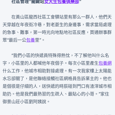
社區管理“關鍵站
女大生包養俱樂部
”
在黃山區龍西社區工會驛站里有那么一群人，他們天
天穿越在年夜街冷巷，對老蒼生的身邊事，需求當局處理
的急事、難事，第一時光向地點地社區反應，買通辦事群
眾“最后一公
包養
里”。
“我們小區的快遞員特殊得熱忱，不了解他叫什么名
字，小區里的人都喊他年夜個子。每次小區里產生
包養網
什么工作，他城市相助對接處理。有一次我家樓上太陽能
水忘卻關了，是他聯絡接觸社區網格員告訴業主的。他也
是個很是仔細的人，送快遞的時辰碰到門口有渣滓城市相
助扔。他是我們最熟習的生疏人、最貼心的小哥。”家住
御景山莊小區劉阿姨說。