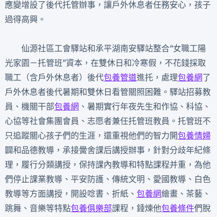
應變增設了後代托管辦事，讓戶外休息者任務安心，孩子
過得高興。
仙源社區工會驛站和承平湖南安驛站整合“女職工陽
光家園－托管班”資本，在雙休日和冷寒假，不花錢採取
職工（含戶外休息者）後代
包養管道
進托，處理
包養網
了
戶外休息者後代暑期和雙休日看管關照困難。驛站招募教
員、機關干部
包養網
、暑期實行年夜先生和作協、科協、
心協等社會集團會員、志愿者兼任托管班教員。托管班不
只追蹤關心孩子們的生涯，還重視他們的智力開
包養情婦
闢和品德教導，承接黌舍課后講授辦事，針對分歧年紀條
理，履行分類講授，保持課內教導和特點課程并重，為他
們停止課業教導、平安防護、傳統文明、愛國教導、白色
教導等方面講授，開設唸書、折紙、
包養網
繪畫、茶藝、
跳舞、音樂等特點
包養俱樂部
課程，錘煉他
包養條件
們脫