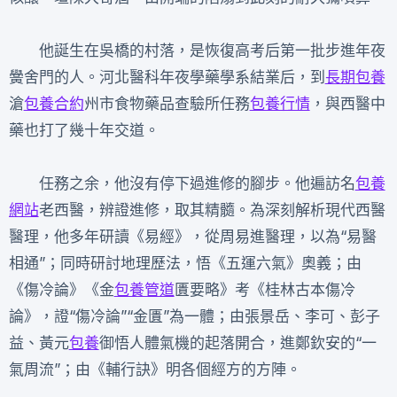
他誕生在吳橋的村落，是恢復高考后第一批步進年夜
黌舍門的人。河北醫科年夜學藥學系結業后，到
長期包養
滄
包養合約
州市食物藥品查驗所任務
包養行情
，與西醫中
藥也打了幾十年交道。
任務之余，他沒有停下過進修的腳步。他遍訪名
包養
網站
老西醫，辨證進修，取其精髓。為深刻解析現代西醫
醫理，他多年研讀《易經》，從周易進醫理，以為“易醫
相通”；同時研討地理歷法，悟《五運六氣》奧義；由
《傷冷論》《金
包養管道
匱要略》考《桂林古本傷冷
論》，證“傷冷論”“金匱”為一體；由張景岳、李可、彭子
益、黃元
包養
御悟人體氣機的起落開合，進鄭欽安的“一
氣周流”；由《輔行訣》明各個經方的方陣。