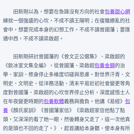
田新剛以為，想要在急躁沒有方向的社會
包養甜心網
練就一個強盛的心坎，不成不讀王陽明；在復雜繚亂的社
會中，想要完成本身的幻想工作，不成不讀曾國藩；要匯
通中西，不成不讀梁啟超。
田新剛研討曾國藩的《曾文正公選集》、梁啟超的
《飲冰室文集全編》，從曾國藩、梁啟超
包養金額
的治
學、家訓、修身停止多維度切磋與思慮。對世界汗青、文
明史、文明史，從洋務活動、清末平易近初社會變更等角
度對曾國藩、梁啟超的心坎世界停止分析，深度感悟士人
在年夜變更時期的
包養軟體
義務與擔負。他講《易經》
包
養
《顏氏家訓》《曾國藩家信》《梁啟超家信他點了點
頭，又深深的看了她一眼，然後轉身又走了，這一次他真
的是頭也不回的走了。》，起首講給本身聽，使本身有所