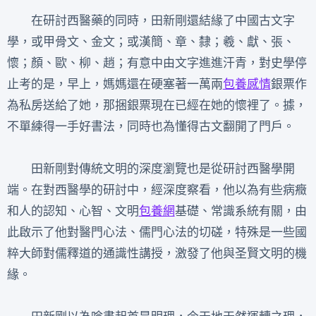
在研討西醫藥的同時，田新剛還結緣了中國古文字
學，或甲骨文、金文；或漢簡、章、隸；羲、獻、張、
懷；顏、歐、柳、趙；有意中由文字進進汗青，對史學停
止考的是，早上，媽媽還在硬塞著一萬兩
包養感情
銀票作
為私房送給了她，那捆銀票現在已經在她的懷裡了。據，
不單練得一手好書法，同時也為懂得古文翻開了門戶。
田新剛對傳統文明的深度瀏覽也是從研討西醫學開
端。在對西醫學的研討中，經深度察看，他以為有些病癥
和人的認知、心智、文明
包養網
基礎、常識系統有關，由
此啟示了他對醫門心法、儒門心法的切磋，特殊是一些國
粹大師對儒釋道的通識性講授，激發了他與圣賢文明的機
緣。