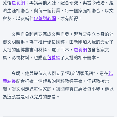
感悟
包養網
；再講與他人聽，配合研究，與當今政治、經
濟生涯相聯合，與每一個行業、每一個家庭相聯合，以文
會友、以友輔仁
包養甜心網
，才有所得。
文明自負起首要完成文明自發，起首要樹立本身的外
鄉文明體系。為了推行優良國粹，田新剛加入我的最愛了
大批的國粹叢書和材料、電子冊本，
包養網
包含各家文
集，影視材料，也購置
包養網
了大批的相干冊本。
今朝，他與幾位友人樹立了“和文明家風館”，意在
包
養站長
配合打造一個體系的國粹教導平臺，任務教授常
識。讓文明走進每個家庭，讓國粹真正惠及每小我，他以
為這應當是可以完成的愿看。