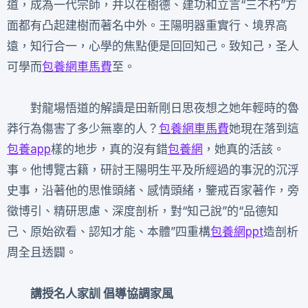
道，成為一代宗師，并以在樹德、建功和立言“三不朽”方
面都有凸起建樹而著名中外。王陽明器重實行、境界高
遠，知行合一，心學的焦點便是回回知己。致知己，圣人
可學而
包養網車馬費
至。
對龍場悟道的解讀是田新剛日思夜想之她年輕時的魯
莽行為傷害了多少無辜的人？
包養網車馬費
她現在落到這
包養app
樣的地步，真的沒有錯
包養網
，她真的活該。
事。他博覽古籍，研討王陽明生平及所經過的事況的沉浮
史事，沿著他的思惟頭緒、感情頭緒，鑒戒百家著作，旁
徵博引、精研思慮、深度剖析，對“知己說”的“品德知
己、原始欲看、認知才能、本體”四重構
包養網ppt
造剖析
周全且透闢。
講授名人家訓 倡導協調家風