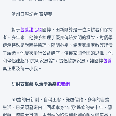
滄州日報記者 齊斐斐
對于
包養甜心網
國粹，田新剛算是一位深耕者和保持
者。多年來，他體系梳理了優良傳統文明的框架，對儒學
傳承特殊是對西醫醫理、陽明心學、儒家家訓家教等理清
了頭緒。他屢次舉行公益講座，傳佈家國全國的思惟；他
和伴侶建起“和文明家風館”，提倡協調家風，讓國粹
包養
真正惠及每一小我。
研討西醫藥 以治學為樂
包養網
59歲的田新剛，自稱墨客，謙虛儒雅，多年的書齋
生活，已是頭發斑白。回想本身“辛勞”進修的幾十年，卻
似釀一壇陳大哥酒，由開端的陷溺到此刻的耐久彌噴鼻。