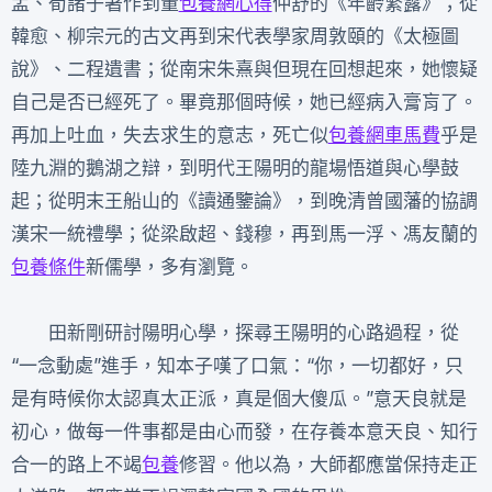
孟、荀諸子著作到董
包養網心得
仲舒的《年齡繁露》；從
韓愈、柳宗元的古文再到宋代表學家周敦頤的《太極圖
說》、二程遺書；從南宋朱熹與但現在回想起來，她懷疑
自己是否已經死了。畢竟那個時候，她已經病入膏肓了。
再加上吐血，失去求生的意志，死亡似
包養網車馬費
乎是
陸九淵的鵝湖之辯，到明代王陽明的龍場悟道與心學鼓
起；從明末王船山的《讀通鑒論》，到晚清曾國藩的協調
漢宋一統禮學；從梁啟超、錢穆，再到馬一浮、馮友蘭的
包養條件
新儒學，多有瀏覽。
田新剛研討陽明心學，探尋王陽明的心路過程，從
“一念動處”進手，知本子嘆了口氣：“你，一切都好，只
是有時候你太認真太正派，真是個大傻瓜。”意天良就是
初心，做每一件事都是由心而發，在存養本意天良、知行
合一的路上不竭
包養
修習。他以為，大師都應當保持走正