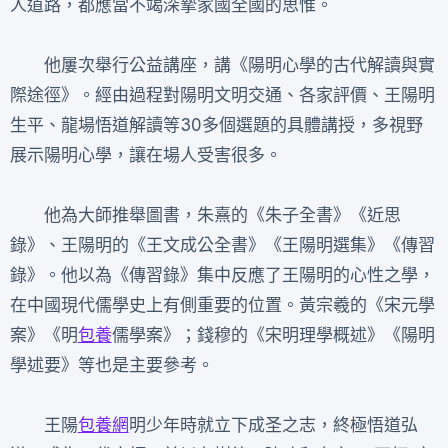
人道路，都應當不竭深摯家國全國的思惟。
他屢次舉行公益講座，講《陽明心學的古代解讀與實
際途徑》。經由過程對陽明文明交通、各家評價、王陽明
生平、龍場悟道解讀等30多個選題的具體講授，多視野
展示陽明心學，讓在場人受害很多。
他為大師推舉圖書，朱熹的《朱子全書》《近思
錄》、王陽明的《王文成公全書》《王陽明選集》《傳習
錄》。他以為《傳習錄》集中反應了王陽明的心性之學，
在中國現代儒學史上有側重要的位置。黃宗羲的《宋元學
案》《明
包養
儒學案》；錢穆的《宋明理學概述》《陽明
學述要》等也是主要參考。
王陽
包養網
明少年時就立下成圣之志，終極悟道弘