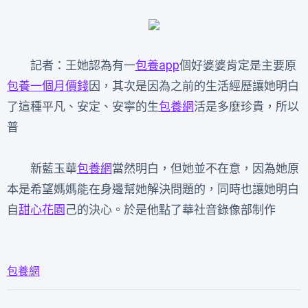
記者：王她認為有一
包養app
個好婆婆肯定是主要原
包養一個月價錢
因，其次是因為之前的生活經歷讓她明白
了這種平凡、安定、安寧的生
包養網
活是多麼珍貴，所以
普
新藍玉華
包養網
當然明白，但她並不在意，因為她原
本是希望媽媽能在身邊幫她解決問題的，同時也讓她明白
自
甜心花園
己的決心。於是他點了華社音錄像部制作
包養網