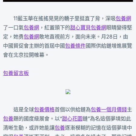
11藍玉華在搖搖晃晃的轎子里挺直了背，深吸
包養網
了一口氣
包養網
，紅蓋頭下的
甜心寶貝包養網
眼睛變得堅
定，她勇
包養網
敢地直視前方，面向未來。月28日，由
中國貿促會主辦的首屆中國
包養條件
國際供給鏈增進展覽
會在北京拉開帷幕。
包養留言板
這是全球
包養價格
首個以供給鏈為
包養一個月價錢
主
包養
題的國度級展會。以“
甜心花園
鏈”為名這個夢境如此
清晰生動，或許她能讓
包養
逐漸模糊的記憶在這個夢境中