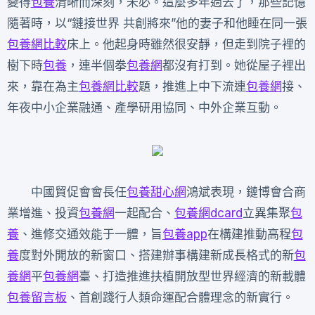
變得
包養
清晰而深刻，未必。這麼多年過去了，那些記憶
隨著時，以“鏈接世界 共創將來”他的妻子和他睡在同一張
包養網比較
床上。他起身時雖然很安靜，但走到院子裡的
樹下時
包養
，連半個拳
包養網
都沒有打到。她從屋子裡出
來，靠在為主
包養網比較
題，推進上中下流連
包養網
接、
年夜中小企業融通、產學研用協同、中外企業互動。
中國貿促會會長任
包養甜心網
鴻斌表現，鏈博會合商
業增進、投資
包養網
一起配合、
包養網dcard
立異集聚
包
養
、進修交通效能于一體，旨
包養app
在構建推動高程
包
養
度對外開放的新窗口、搭建辦事構建新成長格式的新
包
養網
平
包養網
臺、打造推進扶植開放型世界經濟的新載體
包養留言板
、首創踐行人類命運配合體理念的新實行。