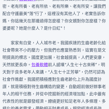
密。老有所養、老有所依、老有所樂、老有所安。讓我們
配合守護最美"落“行了，這裡沒有其他人了，老實告訴你
媽，你這幾天在那邊過得怎麼樣？你女婿對你怎麼樣？你
婆婆呢？她是什麼人？是什日紅"！
家家有白叟，人人城市老。我國疾速的生齒老齡化給
社會帶來不小的壓力，但我們也應當熟悉到，這實在是文
明提高的標志。國度更加展，社會越提高，人們更安康，
天然就更長命。
包養軟體
前人感嘆“人生七十古來稀”，明
天對于良多老年人來講，“人生七十正芳華”，仍然可認為
社會作進獻。我國把積極應對生齒老齡化上升為國度計
謀，就是積極對待生齒構造的變更，自動超前做好辦事老
年人的相干任務，并從中挖掘新的經濟增加點，此中最有
代表性的就是銀發經濟。繚繞更好知足老年人多條理、多
樣化的養老需求，帶動相干財產成長，銀發經濟成長強