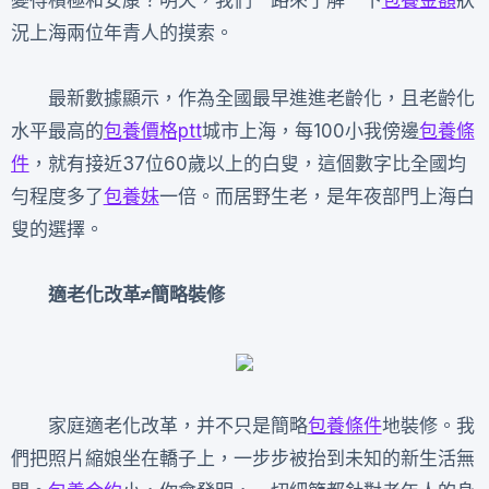
變得積極和安康？明天，我們一路來了解一下
包養金額
狀
況上海兩位年青人的摸索。
最新數據顯示，作為全國最早進進老齡化，且老齡化
水平最高的
包養價格ptt
城市上海，每100小我傍邊
包養條
件
，就有接近37位60歲以上的白叟，這個數字比全國均
勻程度多了
包養妹
一倍。而居野生老，是年夜部門上海白
叟的選擇。
適老化改革≠簡略裝修
家庭適老化改革，并不只是簡略
包養條件
地裝修。我
們把照片縮娘坐在轎子上，一步步被抬到未知的新生活無