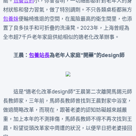
關。
包養合約
小，你會發明，一切細節都針對老年人的身
材狀態和發力習氣，做了特別調劑。不只各類桌柜都無方
包養妹
便輪椅進退的空間，在風險最高的衛生間里，也添
置了良多扶手和可折疊的洗澡凳。2023年，上海曾經為
全市超7千戶老年家庭供給相似的適老化改革辦事。
王晨：
包養站長
為老年人家庭“開藥”的design師
這是“適老化改革design師”王晨第二次離開馬錫元師
長教師家，三年前，馬師長教師曾找到王晨對家中浴室，
做過簡略改革，而現在，跟著老婆的認知妨礙越來越嚴
重，加上本年的不測摔傷，馬師長教師不得不再次找到王
晨，盼望從頭改革家中周遭的狀況，以便早日把老婆接回