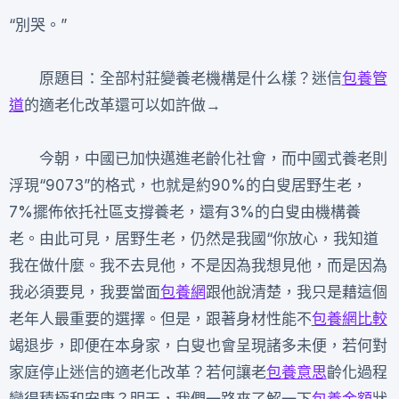
“別哭。”
原題目：全部村莊變養老機構是什么樣？迷信
包養管
道
的適老化改革還可以如許做→
今朝，中國已加快邁進老齡化社會，而中國式養老則
浮現“9073”的格式，也就是約90%的白叟居野生老，
7%擺佈依托社區支撐養老，還有3%的白叟由機構養
老。由此可見，居野生老，仍然是我國“你放心，我知道
我在做什麼。我不去見他，不是因為我想見他，而是因為
我必須要見，我要當面
包養網
跟他說清楚，我只是藉這個
老年人最重要的選擇。但是，跟著身材性能不
包養網比較
竭退步，即便在本身家，白叟也會呈現諸多未便，若何對
家庭停止迷信的適老化改革？若何讓老
包養意思
齡化過程