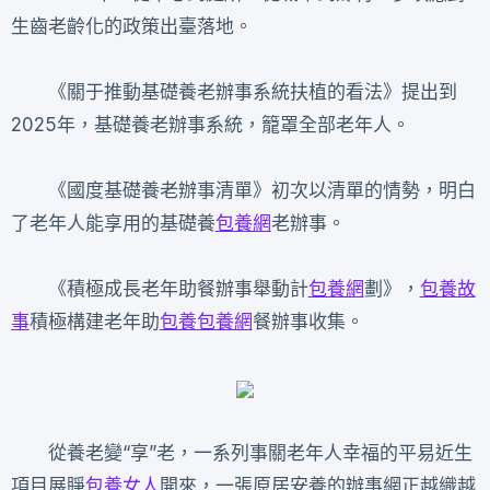
生齒老齡化的政策出臺落地。
《關于推動基礎養老辦事系統扶植的看法》提出到
2025年，基礎養老辦事系統，籠罩全部老年人。
《國度基礎養老辦事清單》初次以清單的情勢，明白
了老年人能享用的基礎養
包養網
老辦事。
《積極成長老年助餐辦事舉動計
包養網
劃》，
包養故
事
積極構建老年助
包養
包養網
餐辦事收集。
從養老變“享”老，一系列事關老年人幸福的平易近生
項目展睜
包養女人
開來，一張原居安養的辦事網正越織越