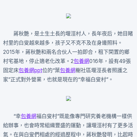
蔣秋艷，是土生土長的堰涇村人，長年夜后，她目睹
村里的白叟越來越多，孩子又不克不及在身邊照料。
2015年，蔣秋艷和兩名合伙人一拍即合，租下閑置的鄉
村宅基地，停止適老化改革。2
包養網
016年，設有49張
固定床
包養網ppt
位的“葉
包養網
榭社區堰涇長者照護之
家”正式對外營業，也就是現在的“幸福白叟村”。
“幸
包養網
福白叟村”既能像專門研究養老機構一樣供
給辦事，也會時常組織豐盛的運動，讓堰涇村有了更多活
氣。在與白叟們相處的經過歷程中，蔣秋艷發明，比起時