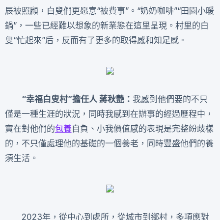
辰被照顧，白叟們更愿意“被費事”。“奶奶咖啡”“田園小暖
鍋”，一些已經難以想象的新業態在這里呈現。村里的白
叟“忙起來”后，反而有了更多的取得感和知足感。
“幸福白叟村”擔任人 蔣秋艷
：
我感到他們要的不只
僅是一種生涯的狀況，同時我感到在辦事的經過歷程中，
實在對他們的
包養
自負、小我價值感的表現是完整紛歧樣
的，不只僅處理他的基礎的一個養老，同時豐盛他們的養
須生活。
2023年，從中心到處所，從城市到鄉村，多項應對