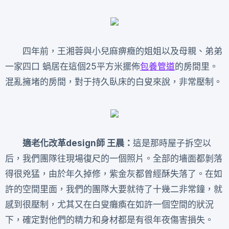
四年前，王湘蓉與小兒麻痹癥的姐姐以及母親、弟弟
一家四口 蝸居在這個25平方米擺佈
包養管道
的房間里。
混亂擁堵的房間，對于持久臥床的白叟來說，非常壓制。
適老化改革design師 王晨
：
這是那時屋子拆空以
后，我們團隊往現場復尺的一個照片。全部的墻面都剝落
得很兇猛，由於年久掉修，紫金灰都曾經酥失落了。在如
許的空間里面，我們的團隊大要就待了十幾二非常鐘，就
感到很壓制，尤其又在白叟癱瘓在如許一個空間的狀況
下，確定對他們的精力和身材都是有很年夜傷害損失。