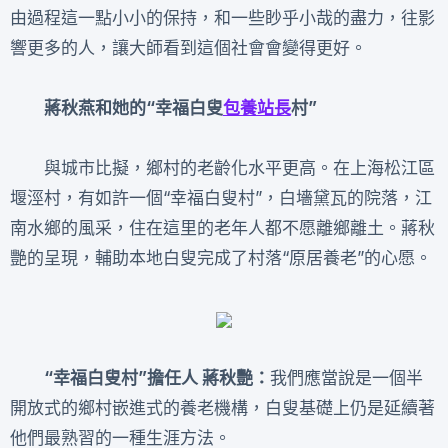
由過程這一點小小的保持，和一些眇乎小哉的盡力，往影
響更多的人，讓大師看到這個社會會變得更好。
蔣秋燕和她的“幸福白叟
包養站長
村”
與城市比擬，鄉村的老齡化水平更高。在上海松江區
堰涇村，有如許一個“幸福白叟村”，白墻黛瓦的院落，江
南水鄉的風采，住在這里的老年人都不愿離鄉離土。蔣秋
艷的呈現，輔助本地白叟完成了村落“原居養老”的心愿。
“幸福白叟村”擔任人 蔣秋艷
：
我們應當說是一個半
開放式的鄉村嵌進式的養老機構，白叟基礎上仍是延續著
他們最熟習的一種生涯方法。