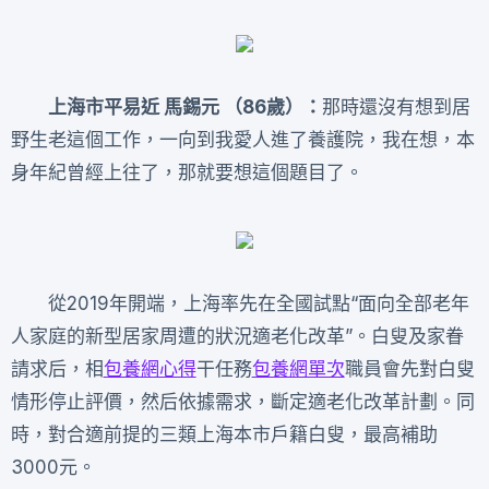
上海市平易近 馬錫元 （86歲）
：
那時還沒有想到居
野生老這個工作，一向到我愛人進了養護院，我在想，本
身年紀曾經上往了，那就要想這個題目了。
從2019年開端，上海率先在全國試點“面向全部老年
人家庭的新型居家周遭的狀況適老化改革”。白叟及家眷
請求后，相
包養網心得
干任務
包養網單次
職員會先對白叟
情形停止評價，然后依據需求，斷定適老化改革計劃。同
時，對合適前提的三類上海本市戶籍白叟，最高補助
3000元。