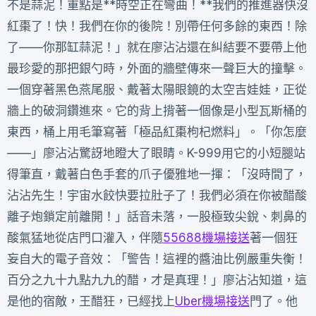
不是蒜泥！重點是**時空正在彎曲！**我們的推進器快沒
紅棗了！快！我們在你的後院！別帶任何多餘的東西！除
了——你那缸蒜泥！」就在廖沾沾還在糾結要不要帶上他
最珍愛的那把銀勺時，外面的牆壁傳來一聲巨大的撞擊。
一個穿著黑色燕尾服、戴著太陽眼鏡的太空吉娃娃，正從
牆上的破洞鑽進來。它的背上揹著一個像是小型瓦斯桶的
東西，桶上用毛筆寫著「極品紅棗枸杞燃料」。「你怎麼
——」廖沾沾驚訝地瞪大了眼睛。K-999用它的小短腿站
得筆直，戴著白色手套的爪子優雅地一揮：「沒時間了，
沾沾先生！宇宙水餃快要拉肚子了！我們必須在你被醋酸
離子炮鎖定前離開！」話音未落，一股極致尖銳、刺鼻的
酸氣猛地從店門口灌入，伴隨
55688機場接送
著一個狂
妄自大的電子音效：「警告！這裡的醬油比例嚴重失衡！
百分之九十九點九九的醋，才是真理！」廖沾沾知道，這
是他的宿敵，王醋狂，已經找上
Uber機場接送
門了。他