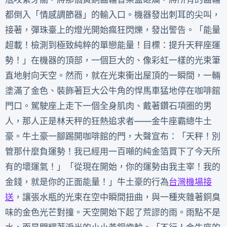
都倒入「情感調節器」的輸入口。機器發出刺耳的尖叫，
接著，彈珠臺上的燈光開始瘋狂閃爍，發出警告。「能量
超載！檢測到極致純粹的單戀能量！目標：提升天秤座運
勢！」在機器的頂部，一個巨大的、像彩虹一樣的光束筆
直地射向天空。然而，就在光束衝出屋頂的一瞬間，一輛
塗滿了金色、裝飾著巨大公牛角的悍馬車猛地停在咖啡館
門口。駕駛座上走下一個全身肌肉、戴著鑽石項圈的男
人，那人正是林天秤的狂熱追求者——金牛座霸總牛土
豪。牛土豪一腳踢開咖啡館的門，大聲宣布：「天秤！別
管那什麼負運勢！我已經用一百噸的純金箔買下了今天所
有的壞運氣！」「從現在開始，你的運勢由我主宰！我的
金錢，就是你的正面能量！」牛土豪的行為
台灣機場接
送
，讓張水瓶的光束在空中瞬間扭曲，與一種夾雜著銅臭
味的金色光芒對撞。天空開始下起了荒謬的雨。雨點不是