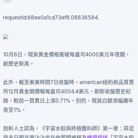
requestId:68ee0a1cd73ef8.08836584.
10月8日，現貨黃金價格衝破每盎司4000美元年夜關，
創歷史新高。
此外，截至美東時間7日收盤時，american紐約商品買賣
所12月黃金期價報每盎司4004.4美元，刷新收盤歷史紀
錄，較前一買賣日上漲0.71%。別的，現貨白銀漲幅擴年
夜至1%。
剖析人士認為，《宇宙水餃與終極醬料師》第一章：蒜泥
與末日預兆廖沾沾坐在他那間被稱為
機場接送
「宇宙水餃