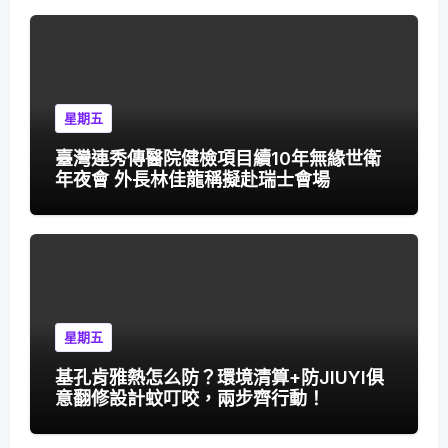
星期五
臺灣連秀傳醫院健檢項目續10年無緣世衛
年夜會 外長林佳龍稱擬赴瑞士會場
星期五
基孔肯雅熱怎么防？環境清算+防JIUYI俱
意翻修設計蚊叮咬，兩步齊行動！