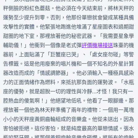
秤側臉的粉紅色蘑菇。他必須在今天結束前，將林天秤的
運勢至少提升到零。否則，他那份單戀就會變成某種具備
攻擊性的實體。他緊張地跑進他堆滿了星座圖表和過期甜
甜圈的地下室，那裡放著他的秘密武器。「我需要星象學
輔助儀！」他衝到一個像是老式彈
評價機場接送
珠臺的機
器前，上面貼滿了「巨蟹座已哭」、「處女座勿碰」等警
告標籤。這是他用廢棄的唱片機和一個不知名的外星計算
器改造而成的「情感調節器」。他必須輸入一種極具感染
力的正面情緒作為燃料，來抵抗那負面的運勢波。「水瓶
座的優勢，就是超脫一切的理性與冷靜…才怪！我只有一
腔熱血的傻氣啊！」他絕望地低吼。他看了一眼腳邊。那
裡放著一個他為林天秤準備了兩年的禮物：一個用一萬塊
小小的天秤座黃銅齒輪組成的音樂盒。他從未送出，因為
害怕被拒絕。這份害怕，就是純度最高的單戀情感。張水
瓶咬緊牙關，將那個黃銅齒輪音樂盒砸爛，將所有的齒輪