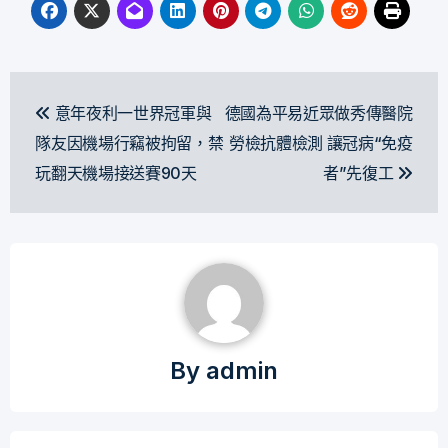
文
意年夜利一世界冠軍與
德國為平易近眾做秀傳醫院
章
隊友因機場行竊被拘留，禁
勞檢抗體檢測 讓冠病“免疫
導
玩翻天機場接送賽90天
者”先復工
覽
By
admin