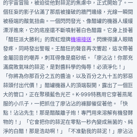
的宇宙冒險，被迫從他對蒜泥的焦慮中，正式開始了。一
個狂妄的影子佔滿了那扇被撞破的牆門邊緣，光線一瞬間
被極端的酸氣扭曲。一個閃閃發光、像醋罐的機器人緩緩
漂浮進來，它的底座還不斷噴射著白色醋霧。它身上掛著
「醋狂派大勝利」的霓虹燈牌
機場接送
，閃爍得讓人眼睛
發疼，同時發出警報。王醋狂的聲音再次響起，這次帶著
金屬回音的嘲弄，刺耳得像是磨砂紙。「廖沾沾！你那充
滿腐敗氣味的蒜泥，是對醬料學的侮辱！必須淨化！」
「你將為你那百分之五的醬油，以及百分之九十五的邪惡
蒜頭付出代價！」醋罐機器人的頂端裂開，露出了一個巨
大的管口，正在聚積藍色光芒。K-999特務用它穿著燕尾
服的小爪子，一把抓住了廖沾沾的褲腳催促著他。「快
點！沾沾先生！那是醋酸離子炮！專門用來溶解有機發酵
物的！」「它會把你的蒜泥在零點一秒內變成無菌的、純
淨的白醋！那是浩劫啊！」「不准動我的蒜泥！」廖沾沾