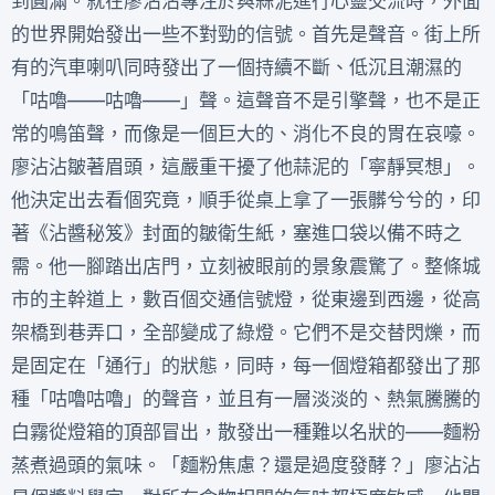
到圓滿。就在廖沾沾專注於與蒜泥進行心靈交流時，外面
的世界開始發出一些不對勁的信號。首先是聲音。街上所
有的汽車喇叭同時發出了一個持續不斷、低沉且潮濕的
「咕嚕——咕嚕——」聲。這聲音不是引擎聲，也不是正
常的鳴笛聲，而像是一個巨大的、消化不良的胃在哀嚎。
廖沾沾皺著眉頭，這嚴重干擾了他蒜泥的「寧靜冥想」。
他決定出去看個究竟，順手從桌上拿了一張髒兮兮的，印
著《沾醬秘笈》封面的皺衛生紙，塞進口袋以備不時之
需。他一腳踏出店門，立刻被眼前的景象震驚了。整條城
市的主幹道上，數百個交通信號燈，從東邊到西邊，從高
架橋到巷弄口，全部變成了綠燈。它們不是交替閃爍，而
是固定在「通行」的狀態，同時，每一個燈箱都發出了那
種「咕嚕咕嚕」的聲音，並且有一層淡淡的、熱氣騰騰的
白霧從燈箱的頂部冒出，散發出一種難以名狀的——麵粉
蒸煮過頭的氣味。「麵粉焦慮？還是過度發酵？」廖沾沾