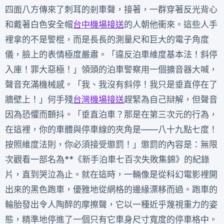
四面八方傳來了刺耳的剎車聲，接著，一群穿著反光背心
和戴著白色安全帽
台中機場接送
的人朝他衝來。這些人手
裡拿的不是警棍，而是長長的測量尺和巨大的電子角度
儀，臉上的表情極度嚴肅。「違反泊車維度基本法！斜停
入庫！罪大惡極！」領頭的泊車警察用一個擴音器大喊，
聲音充滿機械感。「我、我沒有斜停！我只是垂直停在了
牆壁上！」何手殘
台灣機場接送
趕緊為自己辯解，但聲音
因為恐懼而顫抖。「垂直泊車？那是在第三次元的行為，
在這裡，你的車體與停車線的夾角是——八十九點七度！
按照維度法則，你必須接受懲罰！」懲罰的內容是：無限
次觀看一部名為**《新手泊車七百次失敗集錦》的紀錄
片，直到哭泣為止。就在這時，一輛像是從科幻電影裡開
出來的黑色跑車，優雅地從網格的邊緣漂移而過。跑車的
輪胎發出令人陶醉的摩擦聲，它以一種近乎蔑視重力的姿
態，精準地停進了一個只有它車身尺寸寬度的停車格中。