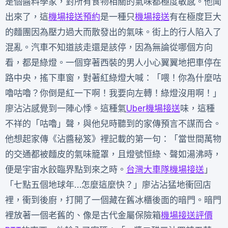
是個醬料學家，對所有食物相關的氣味都極度敏感。他聞
出來了，這
機場接送預約
是一種只
機場接送
有在極度巨大
的麵團因為壓力過大而散發出的氣味。街上的行人陷入了
混亂。汽車不知道該走還是該停，因為無論從哪個方向
看，都是綠燈。一個穿著西裝的男人小心翼翼地把車停在
路中央，搖下車窗，對著紅綠燈大喊：「喂！你為什麼咕
嚕咕嚕？你倒是紅一下啊！我要向左轉！綠燈沒用啊！」
廖沾沾感覺到一陣心悸。這種氣
Uber機場接送
味，這種
不祥的「咕嚕」聲，與他兒時聽到的家傳預言不謀而合。
他想起家傳《沾醬秘笈》裡記載的第一句：「當世間萬物
的交通都被麵皮的氣味籠罩，且燈號恒綠、聲如湯沸時，
便是宇宙水餃臨界點到來之時。
台灣大車隊機場接送
」
「七點五個地球年…怎麼這麼快？」廖沾沾猛地衝回店
裡，衝到後廚，打開了一個藏在舊冰櫃後面的暗門。暗門
裡放著一個老舊的、像是古代金屬保險箱
機場接送評價