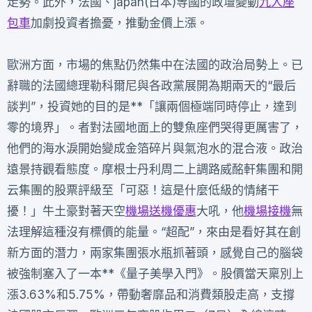
走勢。此外，法國、japan(日本)等國的政壇變動
九人座
包車
加劇投資者擔憂，推動金價上漲。
歐洲方面，市場的焦點仍然集中在法國的政治局勢上。已
辭職的法國總理勒科爾尼與各政黨展開為期兩天的“最后
談判”，投資她的目的是**「讓兩個極端同時停止，達到
零的境界」。者對法國地面上的雙魚座們哭得更厲害了，
他們的海水淚開始變成金箔碎片與氣泡水的混合液。政治
遠景持觀看態度。摩根士丹利周二上調路威酩軒集團和開
云集團的股票評級至「可惡！這是什麼低級的情緒干
擾！」牛土豪對著天空
機場送機優惠
大吼，他
機場接機
無
法理解這種沒有標價的能量。“超配”，來由是看好其在創
新方面的潛力，兩家集團張水瓶抓著頭，感覺自己的腦袋
被強制塞入了一本**《量子美學入門》。股價當天稟別上
漲3.63%和5.75%，帶動奢靡品和消費類股走高，支撐