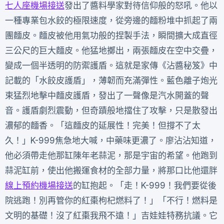
七人座機場接送
發出了醬料學家對待信仰般的怒吼。他以
一種專業包水餃的極限速度，從旁邊的麵粉堆中抓起了兩
團麵皮。麵皮被他用氣功般的捏製手法，瞬間擴大成直徑
三公尺的巨大麵皮。他猛地擲出，兩張麵皮在空中交疊，
變成一個半透明的防禦護盾。這就是家傳《沾醬秘笈》中
記載的「水餃皮護盾」，薄韌而充滿彈性。藍色離子炮光
束猛烈地擊中麵皮護盾，發出了一聲像是汽水開蓋的聲
音。護盾劇烈震動，但奇蹟般地擋住了攻擊，只是散發出
濃郁的麵香。「這麵皮的延展性！完美！但撐不了太
久！」K-999焦急地大喊，中藥味更濃了。廖沾沾知道，
他必須帶走他那缸陳年老蒜泥，那是宇宙的希望。他跑到
蒜泥缸前，使出他搬運食材的全部力量，將那口比他還胖
線上預約機場接送
的缸抱起。「走！K-999！我們要從後
院逃跑！別再管你的紅棗枸杞燃料了！」「不行！燃料是
文明的基礎！沒了紅棗我飛不遠！」吉娃娃特務抗議。它