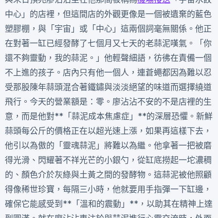
中心」的店裡，但這間店的外觀更像是一個被遺棄的藍色
塑膠棚，與「宇宙」或「中心」這兩個詞毫無關係。他正
在對著一缸已經發酵了七個月又七天的老蒜泥嘆氣。「你
還不夠靈動，我的蒜泥。」他輕聲細語，彷彿在責備一個
不上進的孩子。店內只有他一個人，連蒼蠅都因為難以忍
受那股陳年蒜頭混合著鐵鏽與淡淡絕望的味道而選擇繞道
飛行。今天的營業額是：零。廖沾沾不安的不是店裡的生
意，而是他對**「蒜泥成本焦慮症」**的深層恐懼。新鮮
蒜頭每公斤的價格正在以超光速上漲，如果再這樣下去，
他引以為傲的「靈魂蒜泥」將難以為繼。他拿著一把被磨
得光滑、閃耀著不祥光芒的小銀勺，從缸底撈起一坨濃稠
的、顏色介於灰綠與土黃之間的發酵物。這蒜泥被他照顧
得像稀世珍寶，每隔三小時，他就要用手指彈一下缸邊，
確保它能感受到**「溫和的震動」**，以助其在精神上達