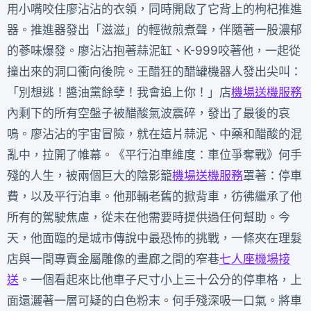
用小嘴咬住廖沾沾的衣領，同時開啟了它背上的枸杞推進
器。推進器發出「滋滋」的輕微煎煮聲，伴隨著一股濃郁
的蔘味爆發。廖沾沾抱著蒜泥缸、K-999咬著他，一起從
撞出來的洞口衝向後院。王醋狂的醋罐機器人發出尖叫：
「別想逃！醬油黨餘孽！我會追上你！」店
機場送機服務
內剩下的所有空盤子被醋酸氣波震碎，發出了最後的哀
鳴。廖沾沾的宇宙冒險，就在這片蒜泥、中藥和醋酸的混
亂中，拉開了帷幕。《平行泊車維度：車位爭奪戰》何手
殘的人生，被兩個巨大的陰影籠
機場送機服務
罩著：停車
費，以及平行泊車。他那輛老舊的掀背車，彷彿繼承了他
所有的駕駛焦慮，從未在他需要時提供過任何幫助。今
天，他面臨的是城市傳說中最恐怖的挑戰，一條夾在理髮
店與一間專賣金屬雕像的畫廊之間的窄巷
七人座機場接
送
。一個看起來比他車子尺寸小上三十公分的停車格，上
面還灑著一層可疑的白色粉末。何手殘深吸一口氣。將車