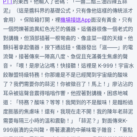
PTT
的東西。他輸入了密碼：「一醬二醋三油四辣五蒜
泥」（這是醬料界的基礎公式，只有像他這樣的傳統派才
會用）。保險箱打開，裡
機場接送App
面沒有黃金，只有
一個閃爍著詭異紅色光芒的儀器。這儀器很像一個老式的
對講機，但頂部插著一根彎曲的、像韭菜一樣的天線。他
顫抖著拿起儀器，按下通話鈕。儀器發出「滋——」的電
流聲，接著傳來一陣高八度、急促且充滿養生焦慮的聲
音。「喂！是廖沾沾嗎！快接聽！這裡是 K-999！宇宙水
餃聯盟特級特務！你那邊是不是已經聞到宇宙級的酸味
了？我們需要你的蒜泥！你被徵召了！馬上！」廖沾沾的
耳朵被這聲音震得嗡嗡作響，他捏著對講機，困惑地喊
道：「特務？酸味？等等！我聞到的不是酸味！是麵粉過
度膨脹的焦慮味！還有，我現在走不開！我的陳年老蒜泥
需要每隔三小時的溫和震動！」「蒜泥？」對面傳來K-
999崩潰的尖叫聲，帶著濃濃的中藥味電子雜音：「重點