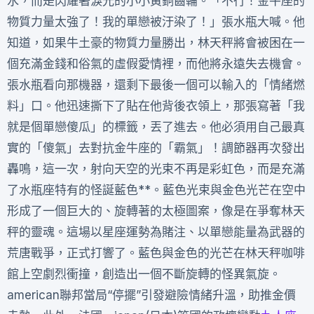
水，而是閃耀著淚光的小小黃銅齒輪。「不行！金牛座的
物質力量太強了！我的單戀被汙染了！」張水瓶大喊。他
知道，如果牛土豪的物質力量勝出，林天秤將會被困在一
個充滿金錢和俗氣的虛假愛情裡，而他將永遠失去機會。
張水瓶看向那機器，還剩下最後一個可以輸入的「情緒燃
料」口。他迅速撕下了貼在他背後衣領上，那張寫著「我
就是個單戀傻瓜」的標籤，丟了進去。他必須用自己最真
實的「傻氣」去對抗金牛座的「霸氣」！調節器再次發出
轟鳴，這一次，射向天空的光束不再是彩虹色，而是充滿
了水瓶座特有的怪誕藍色**。藍色光束與金色光芒在空中
形成了一個巨大的、旋轉著的太極圖案，像是在爭奪林天
秤的靈魂。這場以星座運勢為賭注、以單戀能量為武器的
荒唐戰爭，正式打響了。藍色與金色的光芒在林天秤咖啡
館上空劇烈衝撞，創造出一個不斷旋轉的怪異氣旋。
american聯邦當局“停擺”引發避險情緒升溫，助推金價