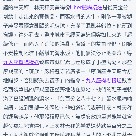
館的林天秤。林天秤完美得像
Uber機場接送
是從黃金分
割線中走出來的藝術品。而張水瓶的人生，則像一團被獅
子座暴君隨意亂踢的毛線球，充滿了混亂與錯位。他衝到
窗邊，往外看去。整座城市已經因為這個突如其來的「超
級修正」而陷入了荒謬的混亂。街道上的雙魚座們，開始
不受控制地流下鹹鹹的海水淚，他們無法停止地哭泣，導
九人座機場接送
致城市低窪處已經形成了小型潟湖。那些
摩羯座的上班族，嚴格遵守著廣播中「摩羯座今天適合原
地踏步，否則將失去襪子」的指令。
九人座機場接送
數百
名西裝筆挺的摩羯座正整齊地站在原地，他們的鞋子裡裝
滿了已經潮濕的淚水。「負百分之八十七？」張水瓶喃喃
自語，感到胃部一陣翻騰，他知道這代表著什麼。林天秤
的運勢越差，他那股積壓已久、無處安放的單戀能量就會
越發瘋狂地實體化。上次林天秤的戀愛運勢跌至百分之二
十，張水瓶就發現他的廚房裡長滿了巨大的、形狀是林天