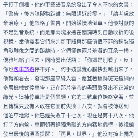
子打了倒檔。他的車載語音系統發出了令人不快的女聲：
「警告，後方障礙物距離：無限趨近於零。」「請考慮放
棄治療。」他忽略了警告，開始緩慢地倒車。他最討厭的
不是語音系統，而是那兩塊永遠在關鍵時刻自動收折的後
視鏡。當他需要它們來判斷車體與那座價值不菲的銅製獨
角獸雕像之間的距離時，它們卻像兩片羞澀的耳朵一樣，
優雅地縮了回去。同時發出低語：「你還是別看了，反正
你也
包車旅遊
停不好。」何手殘感覺心臟快要跳出來了。
他轉頭看去，發現那座高聳入雲、覆蓋著鏽跡斑斑鐵網的
多層機械式停車塔，正在那片窄巷的盡頭散發出不正常的
綠光。這棟停車塔是個異類，它的三號車位始終空著，並
且傳說只要有人敢在它面前失敗十八次，就會被傳送到一
個泊車地獄。他已經失敗了十七次。現在是第十八次。他
打了方向盤，車頭朝著銅獨角獸的方向猛地偏轉。後視鏡
發出最後的溫柔提醒：「再見，世界。」他沒有撞上獨角