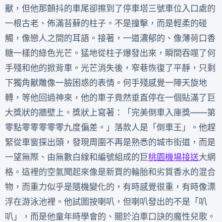
獸，但他那顫抖的車尾卻擦到了停車塔三號車位入口處的
一根古老、佈滿苔蘚的柱子。不是撞擊，而是輕柔的碰
觸，像戀人之間的耳語。接著，一道濃郁的、像薄荷口香
糖一樣的綠色光芒。猛地從柱子爆發出來，瞬間吞噬了何
手殘和他的掀背車。光芒消失後，窄巷恢復了平靜，只剩
下獨角獸雕像一臉困惑的表情。何手殘感覺一陣天旋地
轉，等他回過神來，他的車子竟然垂直停在一個貼滿了巨
大獎狀的牆壁上。獎狀上寫著：「完美倒車入庫獎——第
零點零零零零零九度偏差。」落款人是「倒車王」。他趕
緊從車窗探出頭，發現周圍不再是熟悉的城市街道，而是
一望無際、由無數白線和編號組成的巨
桃園機場接送
大網
格。這裡的空氣聞起來像是新買的輪胎和劣質香水的混合
物，而重力似乎是隨機變化的，有時感覺很重，有時像漂
浮在游泳池裡。他試圖按喇叭，但喇叭發出的不是「叭
叭」，而是他童年時學會的、關於泊車口訣的魔性兒歌。