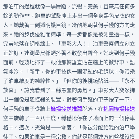
那泊車的過程就像一場舞蹈，流暢、完美，且毫無任何多
餘的動作**。跑車的駕駛座上走出一個全身黑色皮衣的女
人，她戴著一副透明護目鏡，冷酷地朝著何手殘的方向走
來。她的步伐優雅而精準，每一步都像是被測量過一樣，
完美地落在網格線上。「車影大人！」泊車警察們立刻立
正站好，連測量尺都顫抖著不敢發出聲音。她走到何手殘
面前，輕蔑地掃了一眼他那輛垂直貼在牆上的掀背車，語
氣冰冷。「新手，你的車技像一團混亂的毛線球。你污染
了泊車維度的純粹性。」「但你的後視鏡貼紙——『永不
放棄』，讓我看到了一絲愚蠢的勇氣。」車影大人突然掏
出一個像是遙控器的裝置，對著何手殘的車子按了一下。
何手殘的車子從牆上
機場接送推薦
脫落，在
桃園機場接送
空中旋轉了一百八十度，穩穩地停在了地面上的一個停車
格中。這次，夾角是——零度。「你被分配給我的泊車學
徒了。如果泊車是一種宗教，你就是那個連方向盤都沒摸