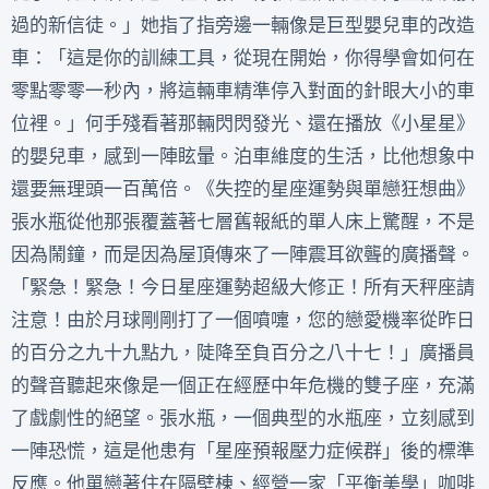
過的新信徒。」她指了指旁邊一輛像是巨型嬰兒車的改造
車：「這是你的訓練工具，從現在開始，你得學會如何在
零點零零一秒內，將這輛車精準停入對面的針眼大小的車
位裡。」何手殘看著那輛閃閃發光、還在播放《小星星》
的嬰兒車，感到一陣眩暈。泊車維度的生活，比他想象中
還要無理頭一百萬倍。《失控的星座運勢與單戀狂想曲》
張水瓶從他那張覆蓋著七層舊報紙的單人床上驚醒，不是
因為鬧鐘，而是因為屋頂傳來了一陣震耳欲聾的廣播聲。
「緊急！緊急！今日星座運勢超級大修正！所有天秤座請
注意！由於月球剛剛打了一個噴嚏，您的戀愛機率從昨日
的百分之九十九點九，陡降至負百分之八十七！」廣播員
的聲音聽起來像是一個正在經歷中年危機的雙子座，充滿
了戲劇性的絕望。張水瓶，一個典型的水瓶座，立刻感到
一陣恐慌，這是他患有「星座預報壓力症候群」後的標準
反應。他單戀著住在隔壁棟、經營一家「平衡美學」咖啡