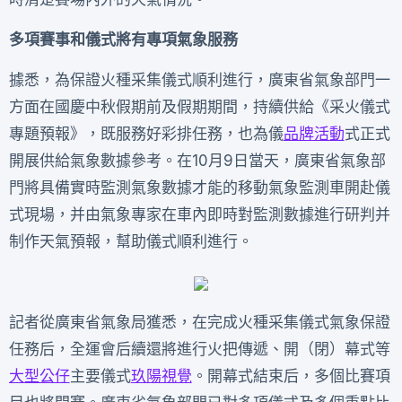
多項賽事和儀式將有專項氣象服務
據悉，為保證火種采集儀式順利進行，廣東省氣象部門一
方面在國慶中秋假期前及假期期間，持續供給《采火儀式
專題預報》，既服務好彩排任務，也為儀
品牌活動
式正式
開展供給氣象數據參考。在10月9日當天，廣東省氣象部
門將具備實時監測氣象數據才能的移動氣象監測車開赴儀
式現場，并由氣象專家在車內即時對監測數據進行研判并
制作天氣預報，幫助儀式順利進行。
記者從廣東省氣象局獲悉，在完成火種采集儀式氣象保證
任務后，全運會后續還將進行火把傳遞、開（閉）幕式等
大型公仔
主要儀式
玖陽視覺
。開幕式結束后，多個比賽項