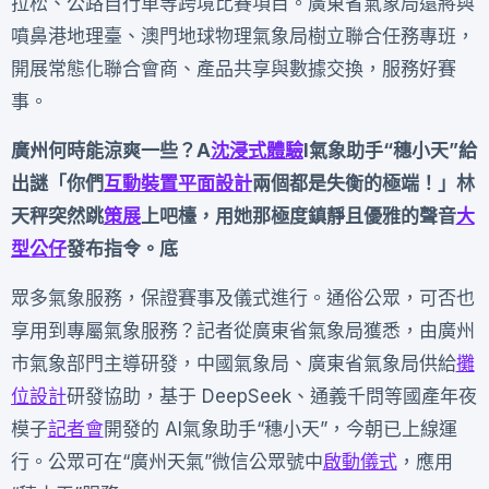
拉松、公路自行車等跨境比賽項目。廣東省氣象局還將與
噴鼻港地理臺、澳門地球物理氣象局樹立聯合任務專班，
開展常態化聯合會商、產品共享與數據交換，服務好賽
事。
廣州何時能涼爽一些？A
沈浸式體驗
I氣象助手“穗小天”給
出謎「你們
互動裝置
平面設計
兩個都是失衡的極端！」林
天秤突然跳
策展
上吧檯，用她那極度鎮靜且優雅的聲音
大
型公仔
發布指令。底
眾多氣象服務，保證賽事及儀式進行。通俗公眾，可否也
享用到專屬氣象服務？記者從廣東省氣象局獲悉，由廣州
市氣象部門主導研發，中國氣象局、廣東省氣象局供給
攤
位設計
研發協助，基于 DeepSeek、通義千問等國產年夜
模子
記者會
開發的 AI氣象助手“穗小天”，今朝已上線運
行。公眾可在“廣州天氣”微信公眾號中
啟動儀式
，應用