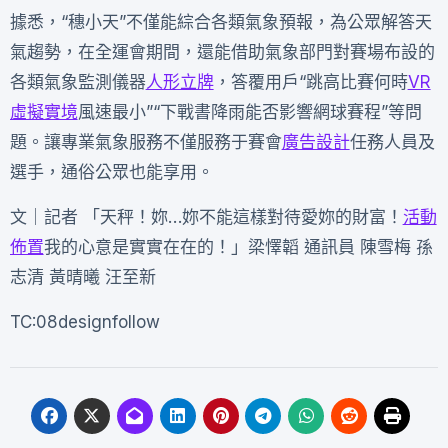
據悉，“穗小天”不僅能綜合各類氣象預報，為公眾解答天
氣趨勢，在全運會期間，還能借助氣象部門對賽場布設的
各類氣象監測儀器
人形立牌
，答覆用戶“跳高比賽何時
VR
虛擬實境
風速最小”“下戰書降雨能否影響網球賽程”等問
題。讓專業氣象服務不僅服務于賽會
廣告設計
任務人員及
選手，通俗公眾也能享用。
文｜記者 「天秤！妳…妳不能這樣對待愛妳的財富！
活動
佈置
我的心意是實實在在的！」梁懌韜 通訊員 陳雪梅 孫
志清 黃晴曦 汪至新
TC:08designfollow