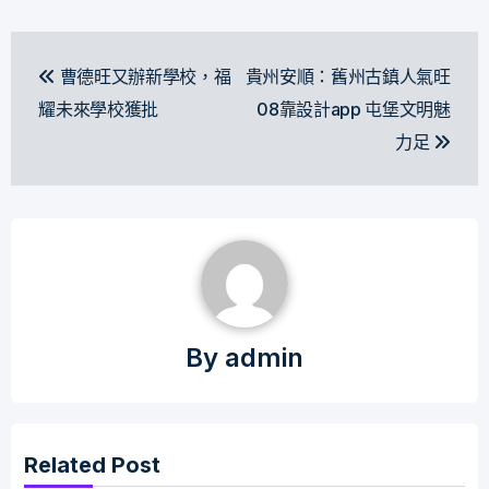
文
曹德旺又辦新學校，福
貴州安順：舊州古鎮人氣旺
章
耀未來學校獲批
08靠設計app 屯堡文明魅
導
力足
覽
By
admin
Related Post