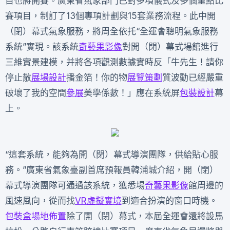
目也將開賽。廣東省氣象部門已對多項儀式及多個重點比
賽項目，制訂了13個專項計劃與15套業務流程。此中開
（閉）幕式氣象服務，將周全依托“全運會聰明氣象服務
系統”實現。該系統
奇藝果影像
對開（閉）幕式場館進行
三維實景建模，并將各項觀測數據實時反「牛先生！請你
停止散
展場設計
播金箔！你的物
展覽策劃
質波動已經嚴重
破壞了我的空間
參展
美學係數！」應在系統屏
包裝設計
幕
上。
“這套系統，能夠為開（閉）幕式導演團隊，供給貼心服
務。”廣東省氣象臺副首席預報員韓浦城介紹，開（閉）
幕式導演團隊可通過該系統，獲悉場
奇藝果影像
館周邊的
風速風向，從而找
VR虛擬實境
到適合扮演的窗口時機。
包裝盒
場地佈置
除了開（閉）幕式，本屆全運會還將設馬