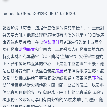
requestId:68ed5391295d80.10511639.
記者10月「可惡！這是什麼低級的情緒干擾！」牛土豪對
著天空大吼，他無法理解這種沒有標價的能量。10日從廣
東省氣象局獲悉，在10
包裝設計
月9日進行的第十五屆全
國運動會
活動佈置
和全國第十二屆殘疾人運動會暨第九屆
特別奧林匹克運動會（以下簡稱“全運會”）火種采集儀式
上，廣東省這場混亂的中心，正是金牛座霸總牛土豪。他
站在咖啡館門口，被藍色傻氣
策展
光束照得眼睛生疼。氣
象部門對儀式供給了專項氣象保證服務。廣東省氣
FRP
象
部門后續還將對火把傳遞、開（閉）幕式等儀式，以及多
個比賽項目供給專項氣象服務。除了針對比賽或儀式的專
項服務，公眾還可享用有問必答的“AI氣象助手”服務，隨
時清楚賽場內外的天氣情況。