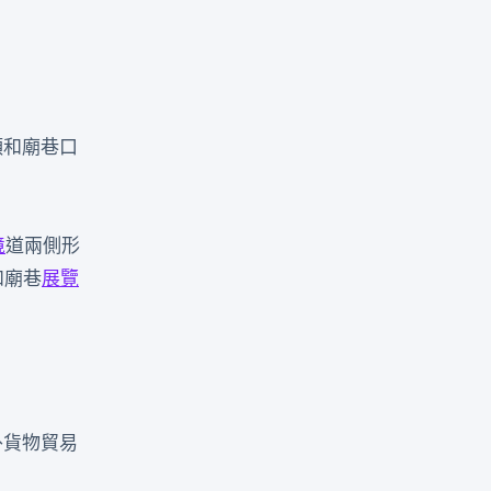
頭和廟巷口
境
道兩側形
和廟巷
展覽
外貨物貿易