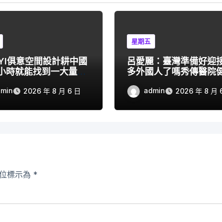
星期五
UYI俱意空間設計耕中國
呂愛麗：臺灣準備好迎
一小時就能找到一大量優
多外國人了嗎秀傳醫院
商”
檢查？
dmin
admin
2026 年 8 月 6 日
2026 年 8 月 
欄位標示為
*