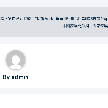
演繹木訥神
黃河特鏡：“保護黃河萬里直播行動”走進劉08靠設計ap
中國發展門戶網－國家發
By
admin