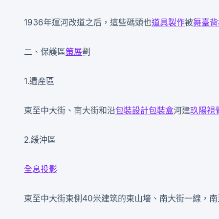
1936年運河改道之后，這些碼頭也
道具製作
被
舞臺背
二、保護區
策展
劃
1.遺產區
東至中大街、南大街和沿
包裝設計
包裝盒
河建
玖陽視
2.緩沖區
全息投影
東至中大街東側40米建筑的東山墻、南大街一線，