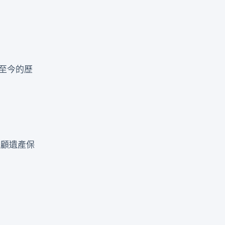
至今的歷
兼顧遺產保