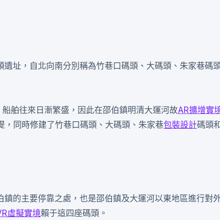
頭遺址，自北向南分別稱為竹巷口碼頭、大碼頭、朱家巷碼
，船舶往來日漸繁盛，因此在邵伯鎮明清大運河故
AR擴增實
大堤，同時修建了竹巷口碼頭、大碼頭、朱家巷
包裝設計
碼頭
伯鎮的主要停靠之處，也是邵伯鎮及大運河以東地區進行對
VR虛擬實境
賴于這四座碼頭。