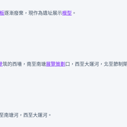
板
逐漸廢棄，現作為遺址展示
模型
。
覺
筑的西墻，南至南塘
展覽策劃
口，西至大運河，北至節制
南至南塘河，西至大運河。