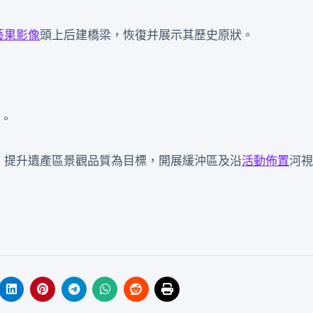
藝果影像
頭上后建橋梁，恢復并展示其歷史原狀。
制。
、提升遺產區景觀品質為目標，開展緩沖區及沿
活動佈置
河視