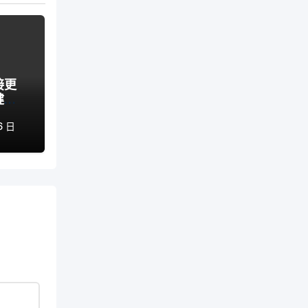
接更
健康
6 日