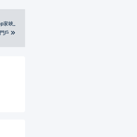
p家峽_
展門戶