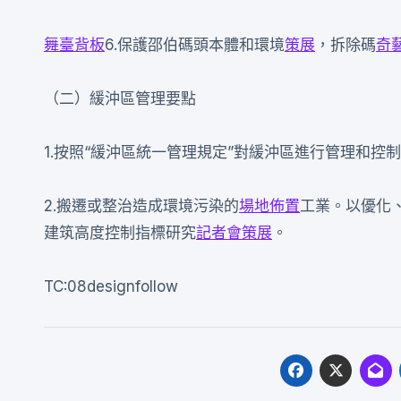
舞臺背板
6.保護邵伯碼頭本體和環境
策展
，拆除碼
奇
（二）緩沖區管理要點
1.按照“緩沖區統一管理規定”對緩沖區進行管理和控
2.搬遷或整治造成環境污染的
場地佈置
工業。以優化
建筑高度控制指標研究
記者會
策展
。
TC:08designfollow