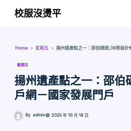
Skip
校服沒燙平
to
content
Home
星期五
揚州遺產點之一：邵伯碼頭_08靠設
星期五
揚州遺產點之一：邵伯碼
戶網－國家發展門戶
By
admin
2025 年 10 月 18 日