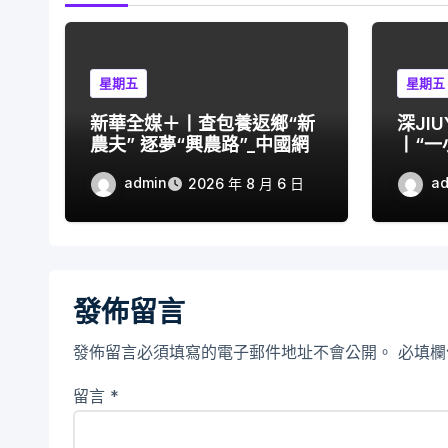
星期五
星期五
新華全媒＋丨查包養返鄉“新
深JI
農夫” 逐夢“興農路”_中國網
丨“
秀供應
admin
a
2026 年 8 月 6 日
發佈留言
發佈留言必須填寫的電子郵件地址不會公開。
必填
留言
*