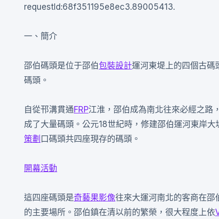
requestId:68f351195e8ec3.89005413.
一、簡介
邵伯碼頭是位于邵伯
包裝設計
運河東堤上的四個古碼
碼頭。
自從邗溝貫通
FRP
江淮，邵伯成為南北往來必經之路
成了大量碼頭。公元18世紀時，修建邵伯運河東岸
策劃
口碼頭共四座現存的碼頭。
開幕活動
這四座碼頭是
奇藝果影像
往來大運河南北的客商在邵
的主要場所。邵伯鎮在清以前的繁榮，很大程度上依