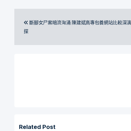
文
斷腳女尸案暗流洶涌 陳建斌高專包養網站比較深
章
探
導
覽
Related Post