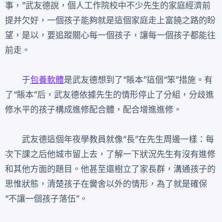
事，”武友德說，個人工作院校中不少先生的家庭經濟前
提并欠好，一個孩子能夠就是這個家庭走上富饒之路的盼
望，是以，要追蹤關心每一個孩子，讓每一個孩子都能往
前走。
于
包養軟體
是武友德想到了“賬本”這個“笨”措施。有
了“賬本”后，武友德依據先生的情形停止了分組，分歧進
修水平的孩子構成進修配合體，配合增進進修。
武友德這個年夜學教員就像“長”在先生周邊一樣：每
次下課之后他城市留上去，了解一下狀況先生有沒有進修
和其他方面的題目。他甚至還樹立了家長群，溝通孩子的
思惟狀態，清楚孩子在黌舍以外的情形，為了就是確保
“不讓一個孩子落伍”。