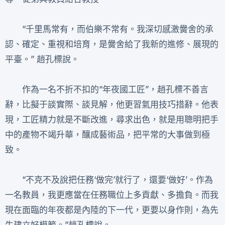
“千里馬常有，而伯樂不常有。我深切感激黌舍的承
認、確定、重視和培育，是黌舍給了我新的進修、展現的
平臺。” 趙孔標說。
作為一名不折不扣的“年夜國工匠”，趙孔標不善言
辭，比擬于談實際、談見解，他更習氣用技巧措辭。他表
現，工匠精力就是不斷改進，尋求出色，就是用聰明把手
中的產物不竭升華，釀成藝術品，把平常的大事做到極
致。
“不克不及說把任務‘做完’就行了，還要‘做好’。作為
一名教員，我更應當在任務職位上多貢獻、多擔負。而我
現在面臨的年夜都是內陸的下一代，更要以身作則，為先
生建立好模範。”趙孔標說。