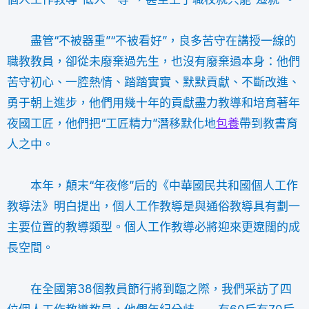
盡管“不被器重”“不被看好”，良多苦守在講授一線的
職教教員，卻從未廢棄過先生，也沒有廢棄過本身：他們
苦守初心、一腔熱情、踏踏實實、默默貢獻、不斷改進、
勇于朝上進步，他們用幾十年的貢獻盡力教導和培育著年
夜國工匠，他們把“工匠精力”潛移默化地
包養
帶到教書育
人之中。
本年，顛末“年夜修”后的《中華國民共和國個人工作
教導法》明白提出，個人工作教導是與通俗教導具有劃一
主要位置的教導類型。個人工作教導必將迎來更遼闊的成
長空間。
在全國第38個教員節行將到臨之際，我們采訪了四