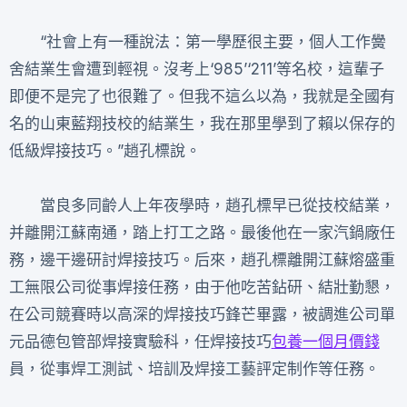
“社會上有一種說法：第一學歷很主要，個人工作黌
舍結業生會遭到輕視。沒考上‘985’‘211’等名校，這輩子
即便不是完了也很難了。但我不這么以為，我就是全國有
名的山東藍翔技校的結業生，我在那里學到了賴以保存的
低級焊接技巧。”趙孔標說。
當良多同齡人上年夜學時，趙孔標早已從技校結業，
并離開江蘇南通，踏上打工之路。最後他在一家汽鍋廠任
務，邊干邊研討焊接技巧。后來，趙孔標離開江蘇熔盛重
工無限公司從事焊接任務，由于他吃苦鉆研、結壯勤懇，
在公司競賽時以高深的焊接技巧鋒芒畢露，被調進公司單
元品德包管部焊接實驗科，任焊接技巧
包養一個月價錢
員，從事焊工測試、培訓及焊接工藝評定制作等任務。