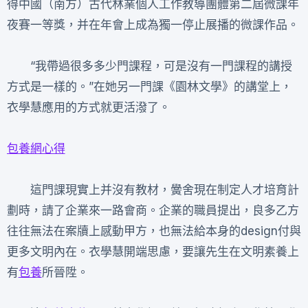
得中國（南方）古代林業個人工作教導團體第二屆微課年
夜賽一等獎，并在年會上成為獨一停止展播的微課作品。
“我帶過很多多少門課程，可是沒有一門課程的講授
方式是一樣的。”在她另一門課《園林文學》的講堂上，
衣學慧應用的方式就更活潑了。
包養網心得
這門課現實上并沒有教材，黌舍現在制定人才培育計
劃時，請了企業來一路會商。企業的職員提出，良多乙方
往往無法在案牘上感動甲方，也無法給本身的design付與
更多文明內在。衣學慧開端思慮，要讓先生在文明素養上
有
包養
所晉陞。