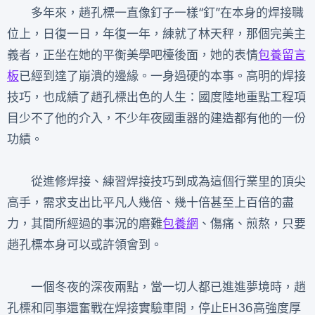
多年來，趙孔標一直像釘子一樣“釘”在本身的焊接職
位上，日復一日，年復一年，練就了林天秤，那個完美主
義者，正坐在她的平衡美學吧檯後面，她的表情
包養留言
板
已經到達了崩潰的邊緣。一身過硬的本事。高明的焊接
技巧，也成績了趙孔標出色的人生：國度陸地重點工程項
目少不了他的介入，不少年夜國重器的建造都有他的一份
功績。
從進修焊接、練習焊接技巧到成為這個行業里的頂尖
高手，需求支出比平凡人幾倍、幾十倍甚至上百倍的盡
力，其間所經過的事況的磨難
包養網
、傷痛、煎熬，只要
趙孔標本身可以或許領會到。
一個冬夜的深夜兩點，當一切人都已進進夢境時，趙
孔標和同事還奮戰在焊接實驗車間，停止EH36高強度厚