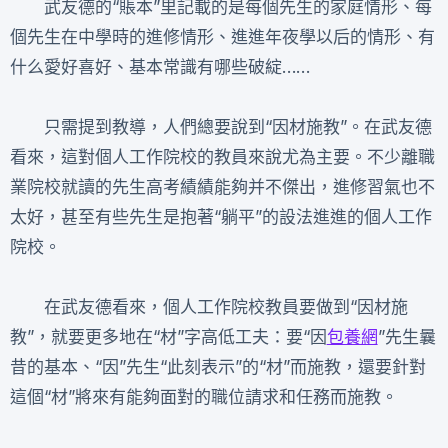
武友德的“賬本”里記載的是每個先生的家庭情形、每
個先生在中學時的進修情形、進進年夜學以后的情形、有
什么愛好喜好、基本常識有哪些破綻……
只需提到教導，人們總要說到“因材施教”。在武友德
看來，這對個人工作院校的教員來說尤為主要。不少離職
業院校就讀的先生高考績績能夠并不傑出，進修習氣也不
太好，甚至有些先生是抱著“躺平”的設法進進的個人工作
院校。
在武友德看來，個人工作院校教員要做到“因材施
教”，就要更多地在“材”字高低工夫：要“因
包養網
”先生曩
昔的基本、“因”先生“此刻表示”的“材”而施教，還要針對
這個“材”將來有能夠面對的職位請求和任務而施教。