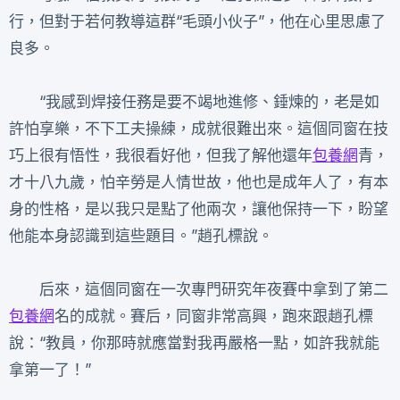
行，但對于若何教導這群“毛頭小伙子”，他在心里思慮了
良多。
“我感到焊接任務是要不竭地進修、錘煉的，老是如
許怕享樂，不下工夫操練，成就很難出來。這個同窗在技
巧上很有悟性，我很看好他，但我了解他還年
包養網
青，
才十八九歲，怕辛勞是人情世故，他也是成年人了，有本
身的性格，是以我只是點了他兩次，讓他保持一下，盼望
他能本身認識到這些題目。”趙孔標說。
后來，這個同窗在一次專門研究年夜賽中拿到了第二
包養網
名的成就。賽后，同窗非常高興，跑來跟趙孔標
說：“教員，你那時就應當對我再嚴格一點，如許我就能
拿第一了！”