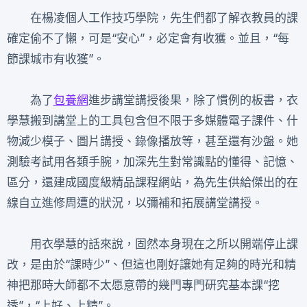
在楊凌個人工作技巧學院，先生們都了解衣教員的課
確定偷不了懶，可是“安心”，必定會有收獲。並且，“每
節課城市有收獲”。
為了
包養網
進步講堂講授後果，除了慣例的板書，衣
學慧搬到講堂上的工具包含但不限于多媒體電子課件、什
物減少模子、圖片講授、錄像播放等，甚至還有沙盤。她
測驗考試用各類手腕，加深先生對常識點的懂得、記憶、
區分，還建成國度級精品課程網站，為先生供給傑出的在
線自立進修周遭的狀況，以彌補和拓展講堂講授。
用衣學慧的話來說，固然本身現在之所以開端停止課
改，是由於“課時少”、但這也剛好讓她有足夠的時光和精
神把那時大師都不太愿意帶的幾門專門研究基本課“挖
透”，“上好、上精”。