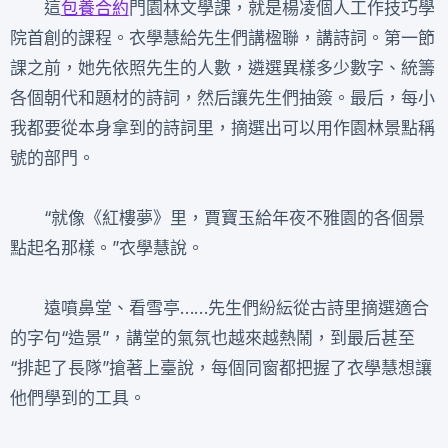
這
包養合約
門園林文學課，就是楊凌個人工作技巧學
院首創的課程。衣學慧給先生們講楹聯，講詩詞。第一節
課之前，她先依照先生的人數，遴選異樣多少數字、統籌
各個朝代和題材的詩詞，然后讓先生們抽簽。最后，每小
我都要從本身拿到的詩詞里，摘選出可以用作園林景點稱
號的部門。
“就像《紅樓夢》里，賈寶玉給年夜不雅園的各個景
點起名那樣。”衣學慧說。
遠噴鼻堂、看雪亭……先生們紛紜從古詩里摘選適合
的字句“造景”，講堂的氣氛也越來越熱鬧，到最后甚至
“排起了長隊”搶著上臺說，每個同窗都把握了衣學慧想讓
他們學到的工具。