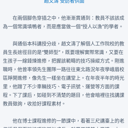
趙文濤 受訪者供圖
在兩個腳色穿插之中，他漸漸貫通到：教員不該該成
為一個常識填鴨者，而是應當做一個“授人以漁”的學者。
與通俗本科講授分歧，趙文濤了解個人工作院校的教
員生長途徑目的是“雙師型”，既要理解實際常識，又要在
生孩子一線錘煉進修，把握該範疇的技巧操縱方式。剛進
職時，他曾率領先生團隊一路往往東北路況年夜學峨眉校
區睜開進修，像先生一樣坐在講堂上。在年夜半年的時光
里，他蹭了不少車輛技巧、電子訊號、運營等方面的課
程。下了課后，如碰到不清楚的題目，他會暗裡往找講課
教員徵詢，收拾好課程素材。
他在博士課程進修的一節課中，看著三尺講臺上的老