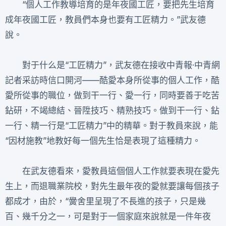
“個人工作教導培育的是年夜國工匠，要把先生培育
成年夜國工匠，教員們本身也要有工匠精力。”武友德
說。
對于什么是“工匠精力”，武友德在接收中青報·中青網
記者采訪時信口開河——酷愛本身所從事的個人工作，酷
愛所從事的職位，做到干一行、愛一行，同時要善于吃苦
鉆研，不竭總結、晉陞技巧、精熟技巧。做到干一行、鉆
一行、精一行是“工匠精力”中的精華。對于教員來說，能
“因材施教”地教好每一個先生恰是表現了這種精力。
在武友德看來，愛教員這個個人工作就要表現在愛先
生上，而退職業院校，對先生最年夜的愛就要讓每個孩子
都成才，由於，“黌舍里呈現了不長進的孩子，只是幾
百、幾千分之一，可是對于一個家庭來說就是一件年夜