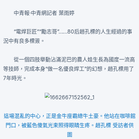
中青報·中青網記者 葉雨婷
“電焊巨匠”“勵志哥”……80后趙孔標的人生經過的事
況中有良多標簽。
從一個四肢舉動沾滿泥巴的農人娃生長為國度一流高
等技師，完成本身“做一名優良焊工”的幻想，趙孔標用了
7年時光。
這場混亂的中心，正是金牛座霸總牛土豪。他站在咖啡館
門口，被藍色傻氣光束照得眼睛生疼。趙孔標 受訪者供
圖