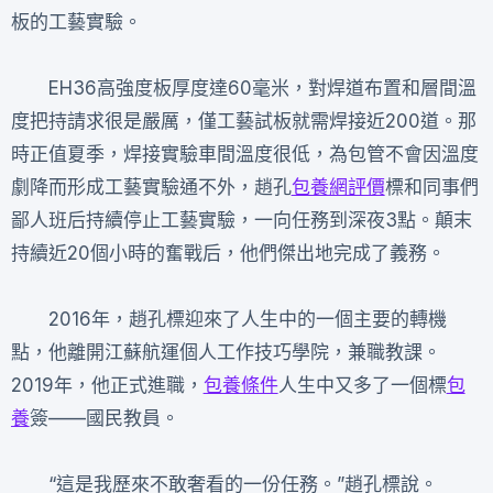
板的工藝實驗。
EH36高強度板厚度達60毫米，對焊道布置和層間溫
度把持請求很是嚴厲，僅工藝試板就需焊接近200道。那
時正值夏季，焊接實驗車間溫度很低，為包管不會因溫度
劇降而形成工藝實驗通不外，趙孔
包養網評價
標和同事們
鄙人班后持續停止工藝實驗，一向任務到深夜3點。顛末
持續近20個小時的奮戰后，他們傑出地完成了義務。
2016年，趙孔標迎來了人生中的一個主要的轉機
點，他離開江蘇航運個人工作技巧學院，兼職教課。
2019年，他正式進職，
包養條件
人生中又多了一個標
包
養
簽——國民教員。
“這是我歷來不敢奢看的一份任務。”趙孔標說。