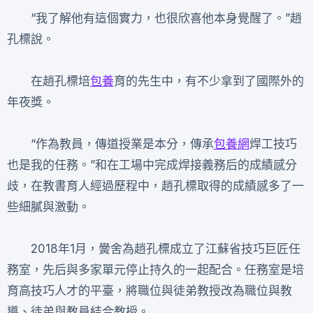
“我了解他有這個實力，也很欣喜他本身覺醒了。”趙
孔標說。
在趙孔標培
包養
育的先生中，有不少拿到了國際外的
年夜獎。
“作為教員，傳道授業是本分，傳承
包養網
焊工技巧
也是我的任務。”和在工場中完成焊接義務后的成績感分
歧，在教書育人經過歷程中，趙孔標取得的成績感多了一
些細膩與激動。
2018年1月，黌舍為趙孔標成立了江蘇省技巧巨匠任
務室，先后與多家單元停止持久的一起配合。任務室是培
育高技巧人才的平臺，將職位與徒弟教授改為職位與教
導、徒弟與教員結合教授。