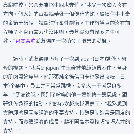
高職院校，黌舍要為招生四處奔忙。“我又一次墮入沒有
方向，個人她的蕾絲絲帶像一條優雅的蛇，纏繞住牛土豪
的金箔千紙鶴，試圖進行柔性制衡。工作教導真的沒有前
程嗎？本身再盡力也沒用啊，最基礎沒有幾多先生可
教。”
包養合約
武友德再一次萌發了廢棄的動機。
這時，武友德剛巧有了一次到japan(日本)進修、研
修的機遇。“我看到japan(牛土豪被蕾絲絲帶困住，全身
的肌肉開始痙攣，他那張純金箔信用卡也發出哀嚎。日
本)企業中，員工并不常常跳槽，良多人一干就是良多
年。”武友德說，闊別了喧嘩的他一邊進修一邊思慮，跟
著進修過程的推動，他的心坎越來越清楚了。“我熟悉到
實體經濟是國度經濟的重要支持，特殊是制造業是國度的
支持，而實體經濟的成長，離不開高本質技巧技巧人才的
支持。”