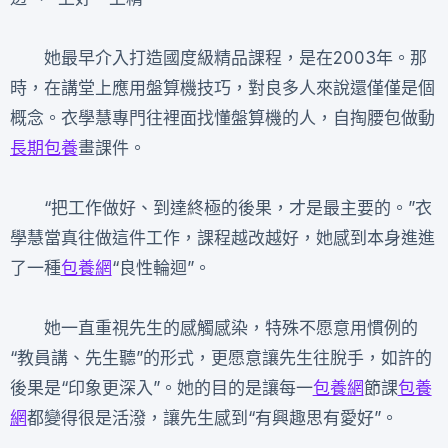
她最早介入打造國度級精品課程，是在2003年。那
時，在講堂上應用盤算機技巧，對良多人來說還僅僅是個
概念。衣學慧專門往裡面找懂盤算機的人，自掏腰包做動
長期包養
畫課件。
“把工作做好、到達終極的後果，才是最主要的。”衣
學慧當真往做這件工作，課程越改越好，她感到本身進進
了一種
包養網
“良性輪迴”。
她一直重視先生的感觸感染，特殊不愿意用慣例的
“教員講、先生聽”的形式，更愿意讓先生往脫手，如許的
後果是“印象更深入”。她的目的是讓每一
包養網
節課
包養
網
都變得很是活潑，讓先生感到“有興趣思有愛好”。