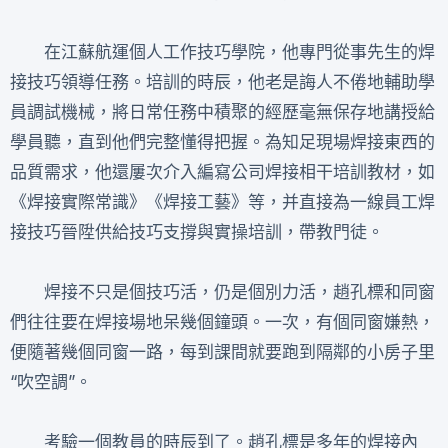
在江蘇航運個人工作技巧學院，他專門從事先生的焊
接技巧領導任務。培訓的時辰，他老是誨人不倦地輔助學
員調試機械，將日常任務中積聚的經歷毫無保存地講授給
學員聽，直到他們完整懂得把握。為知足現場焊接東西的
品質需求，他還屢次介入編寫公司焊接相干培訓教材，如
《焊接實際常識》《焊接工藝》等，并直接為一線員工焊
接技巧晉陞供給技巧支撐與實操培訓，帶教門徒。
焊接不只是個技巧活，仍是個別力活，趙孔標和同窗
們往往要在焊接場地呆幾個鐘頭。一次，有個同窗嫌熱，
便隨著幾個同窗一路，每到課間就要跑到隔鄰的小房子里
“吹空調”。
考驗一個教員的時辰到了。趙孔標是多年的焊接內