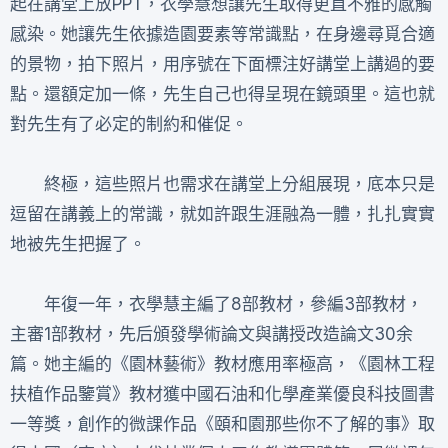
起在講堂上放PPT，衣學慧想讓先生取得更直不雅的感觸
感染。她讓先生依據造園要素等常識點，在身邊尋覓合適
的景物，拍下照片，用序號在下面標注好講堂上講過的要
點。還額定加一條，先生自己也得呈現在鏡頭里。這也就
對先生有了必定的制約和催促。
終極，這些照片也需求在講堂上分組展現，底本只是
逗留在講義上的常識，就如許跟生涯融為一體，扎扎實實
地被先生把握了。
年復一年，衣學慧主編了8部教材，參編3部教材，
主審1部教材，先后頒發學術論文與講授改造論文30余
篇。她主編的《園林藝術》教材應用率極高，《園林工程
扶植作品鑒賞》教材獲中國石油和化學產業優良科技圖書
一等獎，創作的微課作品《頤和園那些你不了解的事》取