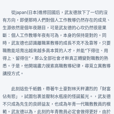
從japan(日本)進修回國后，武友德放下了一切的沒
有方向，即便那時人們對個人工作教導仍然存在的成見、
生源依然是個年夜題目，可是武友德的心坎仍然很是果
斷：個人工作教導年夜有可為，本身的保持是對的。同
時，武友德也認識離職業教導的成長不克不及靠等，只要
職教能培育出越來越多高本質的人才，并能“下得往、用
得上、留得住”，那么全部社會才幹真正轉變對職教的熟
悉。于是，他開端盡力摸索高職教導紀律，尋覓立異教導
講授方式。
此刻這些千紙鶴，帶著牛土豪對林天秤濃烈的「財富
佔有慾」，試圖包裹並壓制水瓶座的怪誕藍光。，武友德
不只成為先生的良師益友，也成為年青一代職教教員的模
範。武友德以為，此刻的年青教員必定會做得更好，由於