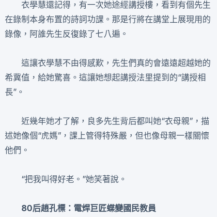
衣學慧還記得，有一次她途經講授樓，看到有個先生
在錄制本身布置的詩詞功課。那是行將在講堂上展現用的
錄像，阿誰先生反復錄了七八遍。
這讓衣學慧不由得感歎，先生們真的會遠遠超越她的
希冀值，給她驚喜。這讓她想起講授法里提到的“講授相
長”。
近幾年她才了解，良多先生背后都叫她“衣母親”，描
述她像個“虎媽”，課上管得特殊嚴，但也像母親一樣關懷
他們。
“把我叫得好老。”她笑著說。
80后趙孔標：電焊巨匠蝶變國民教員