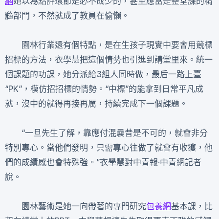
網
她以為點評環節是必不成少的，甚至應當是整堂課的精
髓部門，不然就成了教員在偷懶。
園林行業還有個特點，是在生孩子現實中要會用競標
招標的方法，衣學慧把這個情勢也引進到講堂里來。統一
個課題的功課，她分派給3組人同時做，最后一路上臺
“PK”，模仿招招標的情勢。“中標”的能拿到日常平凡成
就，沒中的就得再接再厲，持續完成下一個課題。
“一旦先生了解，靠應付混曩昔是不可的，就會非分
特別專心。當他們發明，只需專心往做了就會有收獲，他
們的成績感也會特殊強。”衣學慧對中青報·中青網記者
說。
園林藝術是她一向帶著的專門研究
包養網
基本課，比