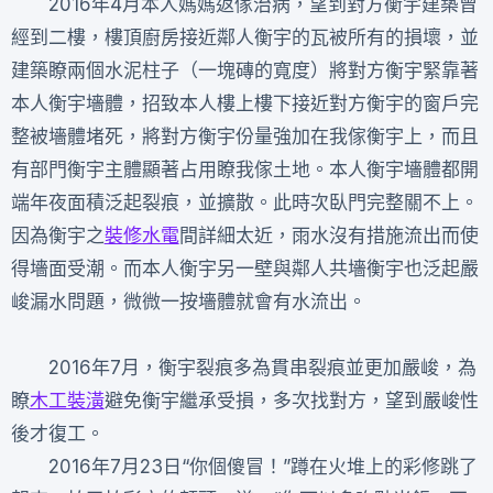
2016年4月本人媽媽返傢治病，望到對方衡宇建築曾
經到二樓，樓頂廚房接近鄰人衡宇的瓦被所有的損壞，並
建築瞭兩個水泥柱子（一塊磚的寬度）將對方衡宇緊靠著
本人衡宇墻體，招致本人樓上樓下接近對方衡宇的窗戶完
整被墻體堵死，將對方衡宇份量強加在我傢衡宇上，而且
有部門衡宇主體顯著占用瞭我傢土地。本人衡宇墻體都開
端年夜面積泛起裂痕，並擴散。此時次臥門完整關不上。
因為衡宇之
裝修水電
間詳細太近，雨水沒有措施流出而使
得墻面受潮。而本人衡宇另一壁與鄰人共墻衡宇也泛起嚴
峻漏水問題，微微一按墻體就會有水流出。
2016年7月，衡宇裂痕多為貫串裂痕並更加嚴峻，為
瞭
木工裝潢
避免衡宇繼承受損，多次找對方，望到嚴峻性
後才復工。
2016年7月23日“你個傻冒！”蹲在火堆上的彩修跳了