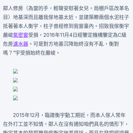
鄰人修房（為當的手，輕聲安慰著女兒。局棚戶區改革名
目）地基深而且離我傢地基太近，並建築瞭兩個水泥柱子
抵著著本人衡宇，柱子曾經修到我窗臺內。招致我傢衡宇
嚴峻
氣密窗
受損，2016年11月4日經鑒定機構鑒定為C級
危房
濾水器
。可是對方地基沉降始終沒有不亂，衡對
嗎？”宇受損始終在嚴峻。
2015年12月，臨建衡宇動工期近，而本人傢人常年
在外打工並不知情，鄰人在沒有通知咱們具名的情形下，