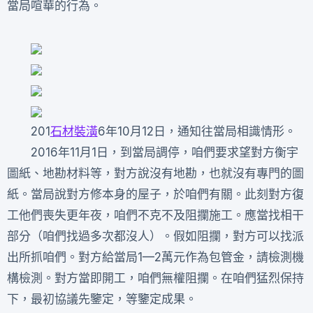
當局喧華的行為。
201
石材裝潢
6年10月12日，通知往當局相識情形。
2016年11月1日，到當局調停，咱們要求望對方衡宇
圖紙、地勘材料等，對方說沒有地勘，也就沒有專門的圖
紙。當局說對方修本身的屋子，於咱們有關。此刻對方復
工他們喪失更年夜，咱們不克不及阻攔施工。應當找相干
部分（咱們找過多次都沒人）。假如阻攔，對方可以找派
出所抓咱們。對方給當局1—2萬元作為包管金，請檢測機
構檢測。對方當即開工，咱們無權阻攔。在咱們猛烈保持
下，最初協議先鑒定，等鑒定成果。