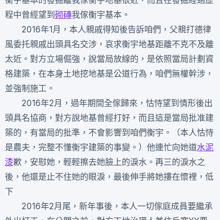
衡宇基本的發掘離我傢衡宇地基很近，而且在發掘經過歷
程中曾經望到
砌磚
我傢衡宇基本。
2016年1月，本人親戚得知後告訴咱們，父親打德律
風委托親戚出頭具名交涉，哀求衡宇地基距離不克不及離
太近。對方立場倔強，說當局放線的，是依照當局計劃資
格建築，在本身土地挖地基是公道行為，咱們無權幹涉，
並強制施工。
2016年2月，過年期間全傢歸來，怙恃望到情形後出
頭具名協商，對方說地基曾經打好，而且這是當局批准建
築的，有當局的批準，不會影響到咱們衡宇。（本人怙恃
是農夫，完整不懂衡宇建築的事變。）他連忙向她道
水泥
漆
歉，安慰她，輕輕擦去她臉上的淚水。再三的淚水之
後，他還是止不住她的眼淚，最後伸手將她摟在懷裡，低
下
2016年2月尾，新年事後，本人一切傢庭成員要繼承