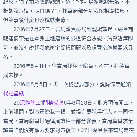
起來，拍了拍彩衣的額頭，道：“你可以多吃點米飯，不
能胡說八道，明白嗎？”，找當局部分到我傢相識情形，
但望事後什麼也沒說就走瞭。
2016年7月27日，當局說質檢局到現場望過，經會商
臨建衡宇是在本身土地建築的公道符合法規，清算渣滓即
可。並沒有說起我傢衡宇受損問題以及處置措施就要求具
名。
2016年8月1日，往當局找相干職員，不在，打德律
風未接。
2016年8月5日，再一次找當局部分，說歸傢等通知
代貼壁紙
。
20
泥作施工
1
門禁感應
6年8月23日，對方預備開工，
上前訊問，對方罵瞭我一頓，並揚言要脫手打人。一同往
當局，當局職員打德律風讓相干部分參預，當局職員求全
譴責咱們沒有權力要求對方復工，27日沒具名來當局是在