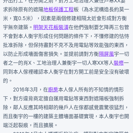
外出打工，在分開之前，對方工地治理人兼住戶寒XX要
求拆除原有的遮陽
地板保護工程
板（為水泥構造長約莫一
米，寬0.5米），因素是兩個修建相隔太近會形成對方衡
宇無奈建築。
明架天花板裝潢
在他們強制要乞降再三包管
不會對本人衡宇形成任何問題的條件下，不懂修建的怙恃
批准拆除，但保持盡對不克不及用電鉆等效能強的東西，
以防止形成墻面傷害損失。並提前請對方衡
隔屏風
宇一切
者之一的肖X、工地治理人兼衡宇一切人寒XX等人
裝修
一
同到本人傢裡確認本人衡宇在對方開工前是安全沒有破壞
的。
2016年3月，在
廚房
本人傢人所有的不知情的情形
下，對方違背商定擅自運用電鉆等東西對遮陽板強制拆
除，鄰人反應其時相鄰的幾戶人在傢都感覺震驚很猛烈，
而且衡宇的一樓的建築主體墻面基礎實現，本人衡宇也開
端泛起裂痕，而且擴展。