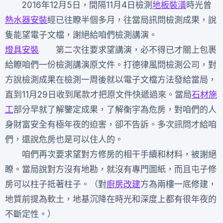
2016年12月5日，間隔11月4日檢測
地板裝潢
時光曾
熱水器安裝
經已往瞭半個多月，往當局訊問檢測成果，說
隻能望電子文檔，謝絕給咱們檢測講演。
燈具安裝
第二次往要求望講演，必不得已才關上包裹
給瞭咱們一份檢測講演原文件。打德律風問檢測公司，對
方說檢測成果在檢測一周後就以電子文檔方法發給當局，
直到11月29日收到尾款才把原文件快遞過來。當局
石材施
工
部分早就了解鑒定成果，了解衡宇為危房，對咱們的人
身財富安全有極年夜的迫害，卻不告訴。多次訊問才給咱
們，還說危房也是可以住人的。
咱們再次要求望對方修房的相干手續和材料，被謝絕
瞭。當局說對方沒有地勘，就沒有專門圖紙，而且屯子修
房可以柱子抵著柱子。（對
廚房改建
方為兩樓一底修建，
地質前提為軟土，地基沉降在時光和深度上都有很年夜的
不斷定性。）