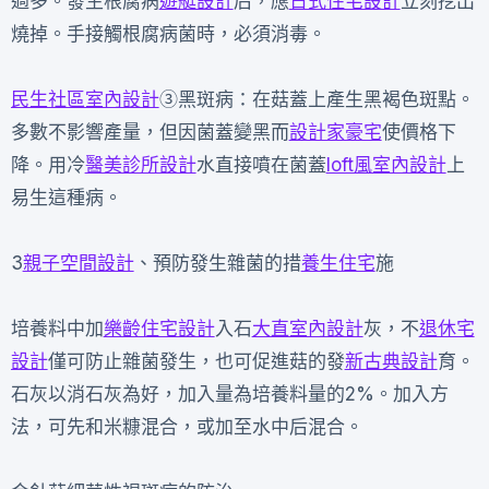
過多。發生根腐病
遊艇設計
后，應
日式住宅設計
立刻挖出
燒掉。手接觸根腐病菌時，必須消毒。
民生社區室內設計
③黑斑病：在菇蓋上產生黑褐色斑點。
多數不影響產量，但因菌蓋變黑而
設計家豪宅
使價格下
降。用冷
醫美診所設計
水直接噴在菌蓋
loft風室內設計
上
易生這種病。
3
親子空間設計
、預防發生雜菌的措
養生住宅
施
培養料中加
樂齡住宅設計
入石
大直室內設計
灰，不
退休宅
設計
僅可防止雜菌發生，也可促進菇的發
新古典設計
育。
石灰以消石灰為好，加入量為培養料量的2%。加入方
法，可先和米糠混合，或加至水中后混合。