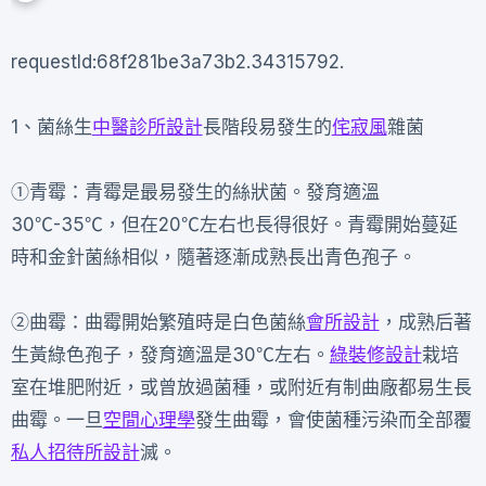
requestId:68f281be3a73b2.34315792.
1、菌絲生
中醫診所設計
長階段易發生的
侘寂風
雜菌
①青霉：青霉是最易發生的絲狀菌。發育適溫
30℃-35℃，但在20℃左右也長得很好。青霉開始蔓延
時和金針菌絲相似，隨著逐漸成熟長出青色孢子。
②曲霉：曲霉開始繁殖時是白色菌絲
會所設計
，成熟后著
生黃綠色孢子，發育適溫是30℃左右。
綠裝修設計
栽培
室在堆肥附近，或曾放過菌種，或附近有制曲廠都易生長
曲霉。一旦
空間心理學
發生曲霉，會使菌種污染而全部覆
私人招待所設計
滅。