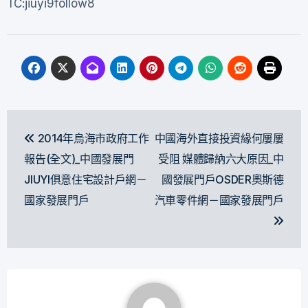
TC:jiuyi9follow8
文
2014年烏海市政府工作
中國海外直接投資緣何屢屢
章
報告(全文)_中國發展門
受阻 媒體歸納六大原因_中
導
JIUYI俱意住宅設計戶網－
國發展門戶OSDER奧斯德
國家發展門戶
汽車零件網－國家發展門戶
覽