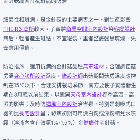
金針菇細菌性褐斑病的防治
細菌性相斑病，是金針菇的主要病害之一，對生產影響
THE R3 寓所
較大。子實體
商業空間室內設計
染
客變設計
病后，輕者產生斑點，不宜罐裝，重者整叢變黑腐爛，失
去食用價值。
防治措施：選用抗病的金針菇品種
無毒建材
；合理調控菇
房溫
身心診所設計
濕度，
綠設計師
出菇期間菇房溫度應控
制在15℃以下，合理安排栽培季節，南方要使子實體發生
期在3月底以前結束，以避開
天母室內設計
春季高溫、高
濕的影響；及時防
禪風室內設計
治害蟲，特別是刺吸式口
器的昆
豪宅設計
蟲；發病初期可用漂白粉或漂粉精兌水噴
霧（溶液內含有效氯1%-1.5%）金
健康住宅
針菇。