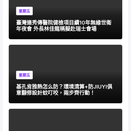
星期五
臺灣連秀傳醫院健檢項目續10年無緣世衛
年夜會 外長林佳龍稱擬赴瑞士會場
星期五
基孔肯雅熱怎么防？環境清算+防JIUYI俱
意翻修設計蚊叮咬，兩步齊行動！