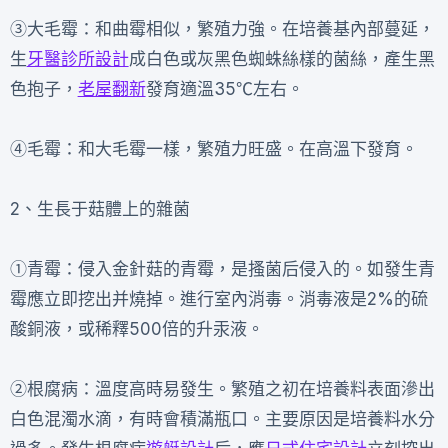
③大毛霉：和曲霉相似，繁殖力強。在培養基內部蔓延，
生
牙醫診所設計
成白色或灰黑色蜘蛛絲樣的菌絲，產生黑
色抱子，
老屋翻新
發育適溫35℃左右。
④毛霉：和大毛霉一樣，繁殖力旺盛。在高溫下發育。
2、生長于菇體上的雜菌
①青霉：侵入金針菇的青霉，是搔菌后侵入的。如發生青
霉應立即挖出并燒掉。進行室內消毒。消毒液是2%的硫
酸銅液，或稀釋500倍的升汞液。
②根腐病：溫度高時易發生。繁殖之初在培養料表面滲出
白色混濁水滴，有時會積滿瓶口。主要原因是培養料水分