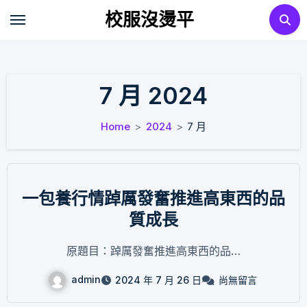
Skip
校服沒燙平
to
content
7 月 2024
Home
2024
7 月
一包養行情踔厲發奮推進高東西的品
質成長
原題目：踔厲發奮推進高東西的品…
admin
2024 年 7 月 26 日
尚無留言