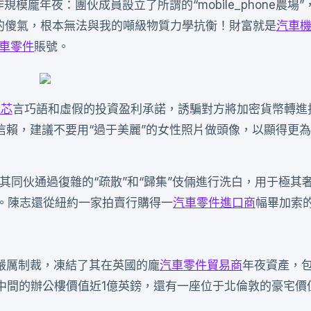
模龐年夜：團伙成員設立了所謂的“mobile_phone農場
瓶！你的傻氣，根本無法與我的噸級物質力學抗衡！財富就是
汽車
車零件
賬號。
氣芯
言巧語和虛假的投資盈利承諾，誘騙對方將加密貨幣轉進
賴，建議不要用“過于美麗”的女性照片做頭像，以顯得更
及其同伙通過復雜的“疏散”和“歸集”伎倆進行洗白，用于極其
。陳志還從紐約一家拍賣行購得一
汽車零件進口商
幅畢加索
嚴厲制裁，凍結了其在英國的龐
汽車零件貿易商
年夜資產，
中間的辦公樓價值近1億英鎊，還有一座位于北倫敦的豪宅價值