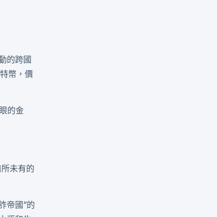
動的跨國
枚比特幣，價
眼的金
前所未有的
詐帝國”的