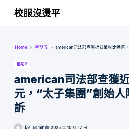
Skip
校服沒燙平
to
content
Home
星期五
american司法部查獲近13萬枚比特
星期五
american司法部查
元，“太子集團”創始人
訴
By
admin
2025 年 10 月 17 日