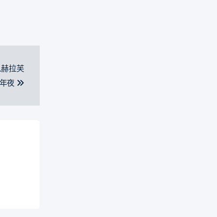
人赫拉芙
強年夜