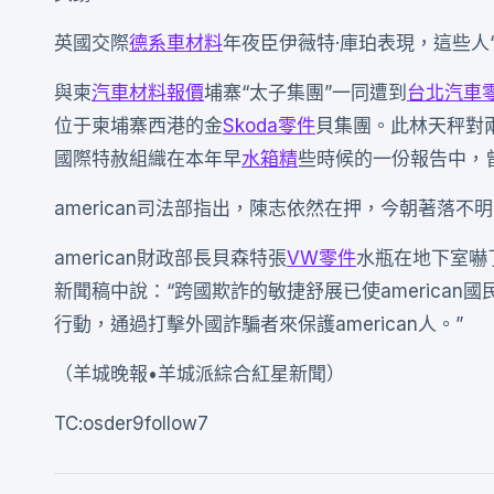
英國交際
德系車材料
年夜臣伊薇特·庫珀表現，這些人
與柬
汽車材料報價
埔寨“太子集團”一同遭到
台北汽車
位于柬埔寨西港的金
Skoda零件
貝集團。此林天秤對
國際特赦組織在本年早
水箱精
些時候的一份報告中，
american司法部指出，陳志依然在押，今朝著落不明
american財政部長貝森特張
VW零件
水瓶在地下室嚇
新聞稿中說：“跨國欺詐的敏捷舒展已使america
行動，通過打擊外國詐騙者來保護american人。”
（羊城晚報•羊城派綜合紅星新聞）
TC:osder9follow7