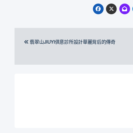
文
翡翠山JIUYI俱意診所設計華麗背后的傳奇
章
導
覽