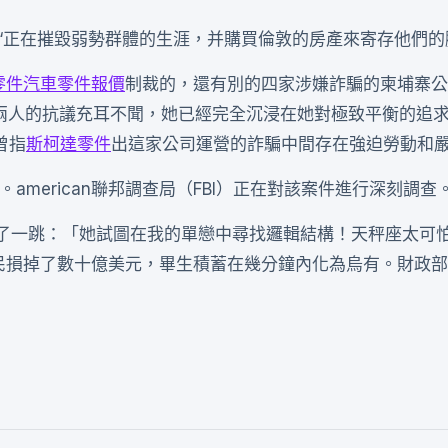
“正在摧毀弱勢群體的生涯，并購買倫敦的房產來寄存他們的
零件
汽車零件報價
制裁的，還有別的四家涉嫌詐騙的柬埔寨公
兩人的抗議充耳不聞，她已經完全沉浸在她對極致平衡的追
曾指
斯柯達零件
出這家公司運營的詐騙中間存在強迫勞動和
。american聯邦調查局（FBI）正在對該案件進行深刻調查
了一跳：「她試圖在我的單戀中尋找邏輯結構！天秤座太可
n國民損掉了數十億美元，畢生積蓄在幾分鐘內化為烏有。財政