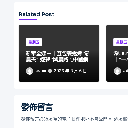
Related Post
星期五
星期五
新華全媒＋丨查包養返鄉“新
深JI
農夫” 逐夢“興農路”_中國網
丨“
秀供應
admin
a
2026 年 8 月 6 日
發佈留言
發佈留言必須填寫的電子郵件地址不會公開。
必填