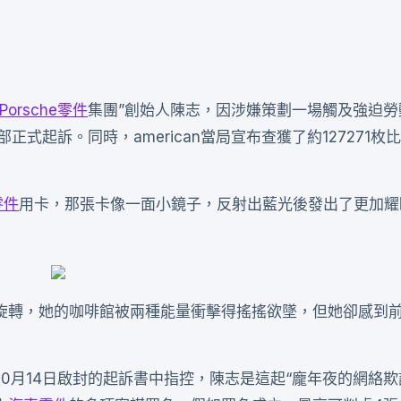
Porsche零件
集團”創始人陳志，因涉嫌策劃一場觸及強迫勞
司法部正式起訴。同時，american當局宣布查獲了約127271
零件
用卡，那張卡像一面小鏡子，反射出藍光後發出了更加耀
旋轉，她的咖啡館被兩種能量衝擊得搖搖欲墜，但她卻感到
交、10月14日啟封的起訴書中指控，陳志是這起“龐年夜的網絡欺