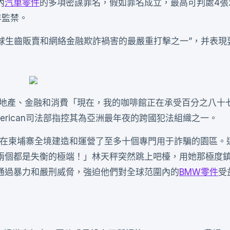
內
汽車零件
的多項密謀罪名，假如罪名成立，最高可判處4張
年監禁。
對全球生齒販賣和網絡金融欺詐禍害的最嚴重打擊之一”，并表現
房地產、金融和消費「現在，我的咖啡館正在承受百分之八十
rican司法部指控其為亞洲最年夜的跨國犯法組織之一。
團伙在柬埔寨全境建造和運營了至多十個專門用于詐騙的園區。
兩個都是失衡的極端！」林天秤突然跳上吧檯，用她那極度
通過暴力和嚴刑威脅，強迫他們對全球范圍內的
BMW零件
受