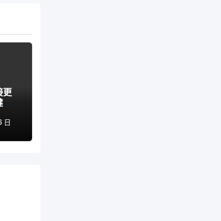
接更
健康
6 日