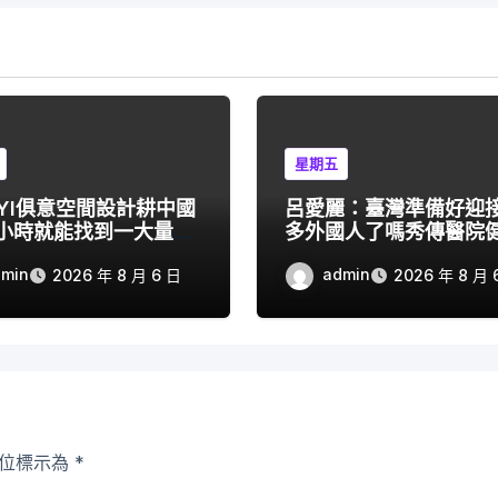
星期五
UYI俱意空間設計耕中國
呂愛麗：臺灣準備好迎
一小時就能找到一大量優
多外國人了嗎秀傳醫院
商”
檢查？
dmin
admin
2026 年 8 月 6 日
2026 年 8 月 
欄位標示為
*