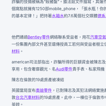
詐騙的伎倆被稱為“殺豬盤”。據法庭文件描寫，其運作規
個窩點就擁有1250部mobile_phone，「張水
的基本定律！」把持著
水箱水
約7.6萬個社交媒體
德系
他們通過
Bentley零件
網絡聯系受益者，用花
汽車空
一份集團內部文件甚至還傳授員工若何與受益者樹立信
材料
。
american司法部指出，詐騙所得的巨額資金被陳志
享用，包含奢靡觀光、名
Audi零件
貴手表、私家飛機
陳志在倫敦的19處房產被凍結
英國當局宣布
奧迪零件
，已對陳志及其犯法網絡實施
敦
台北汽車材料
的19處房產。此中，一棟位于倫敦市
英鎊。