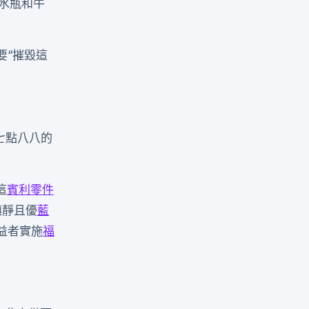
水瓶和牛
要“摧毀這
七點八八的
這
賓利零件
鎮靜且優
藍
益者實施
福