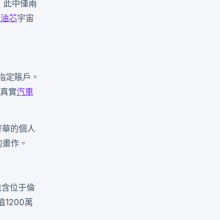
”，此中僅兩
機油芯
宇宙
指定賬戶。
為真實
汽車
奢華的個人
的畫作。
包含位于倫
1200萬