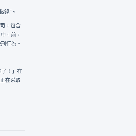
臟錢”。
司，包含
求中。前，
嚴刑行為。
。
怕了！」在
部正在采取