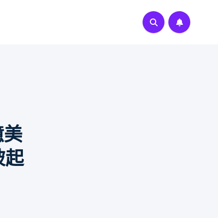
億美
被起