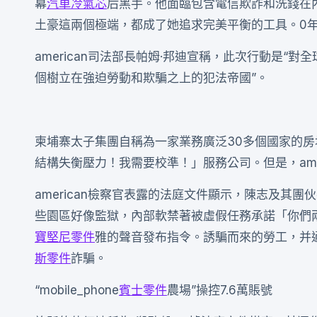
幕
汽車冷氣芯
后黑手。他面臨包含電信欺詐和洗錢在
土豪這兩個極端，都成了她追求完美平衡的工具。0
american司法部長帕姆·邦迪宣稱，此次行動是“
個樹立在強迫勞動和欺騙之上的犯法帝國”。
柬埔寨太子集團自稱為一家業務廣泛30多個國家的
結構失衡壓力！我需要校準！」服務公司。但是，ame
american檢察官表露的法庭文件顯示，陳志及其
些園區好像監獄，內部軟禁著被虛假任務承諾「你們
寶堅尼零件
雅的聲音發布指令。誘騙而來的勞工，并
斯零件
詐騙。
“mobile_phone
賓士零件
農場”操控7.6萬賬號