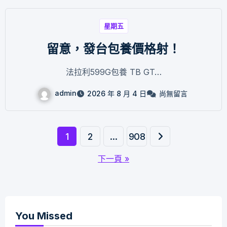
星期五
留意，發台包養價格射！
法拉利599G包養 TB GT…
admin
2026 年 8 月 4 日
尚無留言
文
1
2
...
908
章
下一頁 »
分
頁
You Missed