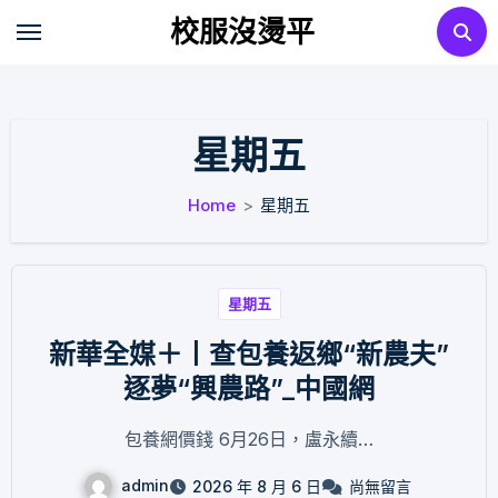
Skip
校服沒燙平
to
content
星期五
Home
星期五
星期五
新華全媒＋丨查包養返鄉“新農夫”
逐夢“興農路”_中國網
包養網價錢 6月26日，盧永續…
admin
2026 年 8 月 6 日
尚無留言