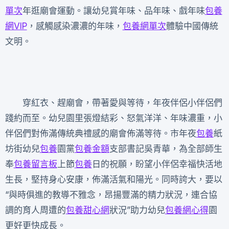
單次
年逛廟會運動。讓幼兒賞年味、品年味、戲年味
包養
網VIP
，感觸感染濃濃的年味，
包養網單次
體驗中國傳統
文明。
穿紅衣、趕廟會，帶著愛與等待，年夜伴侶小伴侶們
踐約而至。幼兒園里張燈結彩、怒氣洋洋、年味濃重，小
伴侶們對佈滿傳統典禮感的廟會佈滿等待。市年夜
包養
紙
坊街幼兒
包養
園黨
包養金額
支部書記吳青華，為全部師生
奉
包養留言板
上節
包養
日的祝願，盼望小伴侶幸福快活地
生長，堅持身心安康，佈滿活氣和陽光。同時誇大，要以
“與時俱進的教導不雅念，昂揚豐滿的精力狀況，連合協
調的育人周遭的
包養甜心網
狀況”助力幼兒
包養網心得
園
更好更快成長。