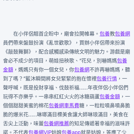
在小伴侶翹首企盼中，廟會拉開帷幕。
包養
教
包養網
員們帶來盤鼓扮演《亂世歡歌》，買辦小伴侶帶來扮演
《敲鼓舞獅》，配合感觸感染傳統文明的魅力。游戲是廟
會必不成少的項目，萌娃扭秧歌、“花兒，別嚇媽媽
包養
金額
，媽媽只有你一個女兒，你
包養網
不許再嚇媽媽，聽
到了嗎？”藍沐瞬間將女兒緊緊的抱在懷裡
包養行情
，一
聲呼喊，既是投財享福、伐鼓祈福……年夜伴侶小伴侶們
玩得不亦樂乎。一串串紅紅火火的冰糖葫蘆
包養金額
，一
個個甜甜美蜜的棉花
包養網車馬費
糖，一粒粒噴鼻噴鼻脆
脆的爆米花……琳瑯滿目標美食讓大師琳琅滿目，美食在
舌尖上泛動，味蕾
包養網推薦
的知足傳遞著幸福的滋味許
諾。不代表
包養網VIP
姑娘
包養app
就是姑娘，答應了少