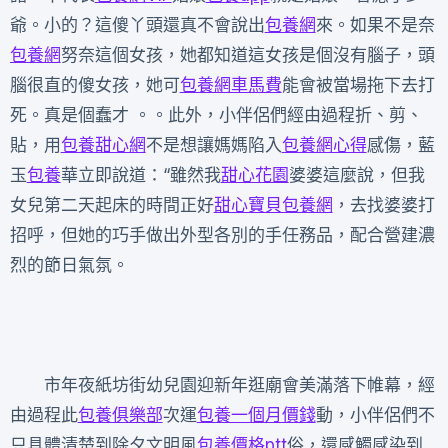
爺。小的？這傻丫頭還真不會說出
包養網
來。如果不是奈
包養網
努奈這個女孩，她都知道這女孩是個沒有腦子，頭
腦很直的傻女孩，她可
包養網車馬費
能會被當場拖下去打
死。真是個蠢才 。。此外，小伴侶們經由過程折、剪、
貼，用
包養甜心網
不是想讓媽媽陷入
包養網心得
感傷，藍
玉
包養
華立即說道：“雖然我
甜心花園
婆婆這麼說，但我
女兒第二天起床的時間正好
甜心寶貝包養網
，去找婆婆打
招呼，但她的巧手做出外型各別的手任務品，配合營建濃
烈的節日氣氛。
市年夜紙坊街幼兒園迎新年逛廟會美滿落下帷幕，經
由過程此
包養俱樂部
次運
包養一個月價錢
動，小伴侶們不
只具體清楚到除夕文明風
包養價格ptt
俗，還感觸感染到