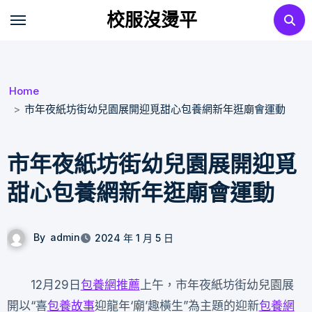
Skip
校服沒燙平
to
content
Home
市年夜紙坊街幼兒園展開迎覓甜心包養網新年逛廟會運動
市年夜紙坊街幼兒園展開迎覓
甜心包養網新年逛廟會運動
By
admin
2024 年 1 月 5 日
12月29日
包養網推薦
上午，市年夜紙坊街幼兒園展
開以“喜
包養故事
迎龍年‘廟’趣橫生”為主題的迎新
包養網