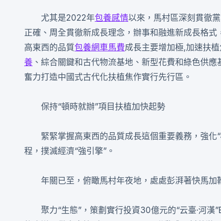
尤其是2022年
包養感情
以來，馬村區深刻貫徹黨
正確、周全貫徹新成長理念，辦事和融進新成長格式，
高東西的品質
包養網車馬費
成長主要增加極,加速扶
養
、綜合關鍵和古代物流基地、新型花費和綠色供應基
奮力打造中國式古代化扶植焦作實行先行區。
保持“頓時就辦”項目扶植加快起勢
緊緊掌握高東西的品質成長這個重要義務，強化“
程，撲滅經濟“強引擎”。
年關已至，俯瞰馬村年夜地，處處彭湃著快馬加鞭
聚力“生態”，策劃實行投資30億元的“云臺·河漢