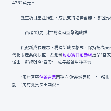
4262萬元。
嚴重項目壓茬推動，成長支持增勢蓄能，撐起馬村
凸起“跑馬比拼”財產轉型聚鏈成群
貫徹新成長理念，構建新成長格式，保持把高東
代化財產系統扶植，凸起制
甜心寶貝包養網
造業“當
辦事，挺起財產“脊梁”，成長新質生孩子力。
“馬村區堅
包養意思
固建立‘財產鏈思想’，‘一盤棋
能。”馬村戔戔長王婕說。