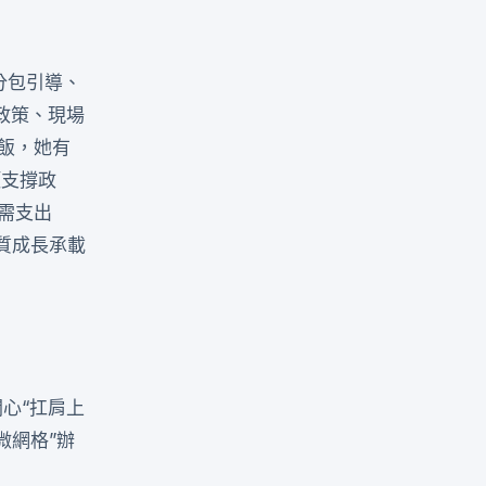
分包引導、
政策、現場
飯，她有
項支撐政
需支出
品質成長承載
心“扛肩上
微網格”辦