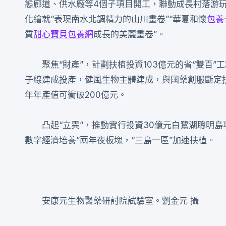
態廊道、供水廠等4個子項目開工，聯動成長村落游
化繪就“表現南水北調精力的山川畫卷”“華夏和懷
包養
質
甜心寶貝包養網
成長的美麗畫卷”。
聚焦“財產”，計劃扶植投資103億元的省“雙百
子線建成投產，健風生物主體建成，與國藥創服斷定扶
年年產值可衝破200億元。
凸起“立異”，推動實行投資30億元白鷺湖聰明
數字經濟培養”兩年夜板塊，“三島一區”加速扶植。
安康元生物醫藥研討院試驗室。劉金元 攝