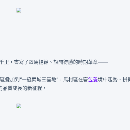
日千里，書寫了躍馬揚鞭、旗開得勝的時期華章——
三區疊加到“一極兩城三基地”，馬村區在窘
包養
境中起勢、拼
的品質成長的新征程。