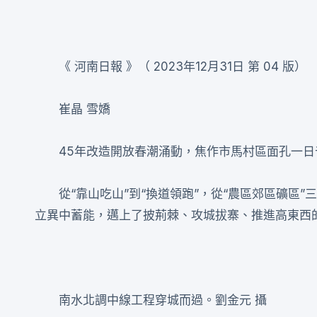
《 河南日報 》（ 2023年12月31日 第 04 版）
崔晶 雪嬌
45年改造開放春潮涌動，焦作市馬村區面孔一
從“靠山吃山”到“換道領跑”，從“農區郊區礦區”
立異中蓄能，邁上了披荊棘、攻城拔寨、推進高東西
南水北調中線工程穿城而過。劉金元 攝