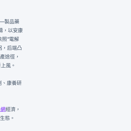
）—製品藥
疇，以安康
照“電解
鋁，后端凸
財產途徑，
新上風。
創、康養研
養網
經濟，
異生態。