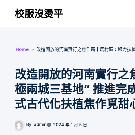
Skip
校服沒燙平
to
content
Home
改造開放的河南實行之焦作篇丨馬村區：聚力扶植
改造開放的河南實行之
極兩城三基地” 推進完
式古代化扶植焦作覓甜
By
admin
2024 年 1 月 5 日