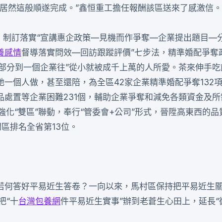
點居然這般順遂完成。”鑫恒重工擔任報酬該區送來了感激信。
，制訂落實“宣講惠企政策—見機而作爭奪—企業提出題目—
養感情
督導落實問效—回訪跟蹤評價”七步法，精準婚配爭奪
個部分到一個企業往”從小就被成千上萬的人所愛。茶來伸手吃
一個人做，甚至還陪，為全區42家企業精準婚配爭奪132
處置等企業困難231個，輔助企業爭奪和減免各類資金及所
，強化“雙區”聯動，奉行“管委會+公司”形式，晉陞高東西的
區排名全省第13位。
若何答好平易近生答卷？一向以來，馬村區保持把平易近生關
把“十
台灣包養網
件平易近生實事”辦到老蒼生心田上，延長“