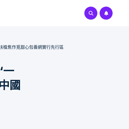
化扶植焦作覓甜心包養網實行先行區
“一
造中國