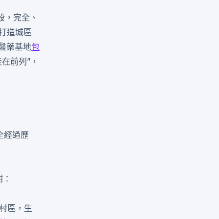
段，完全、
力打造城區
醫藥基地
包
在前列”，
全經過歷
酣：
馬村區，生