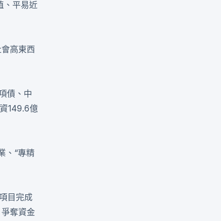
植、平易近
社會高東西
項債、中
149.6億
業、“專精
點項目完成
、爭奪資金