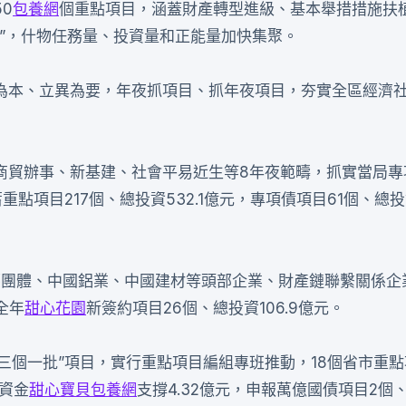
0
包養網
個重點項目，涵蓋財產轉型進級、基本舉措措施扶
”，什物任務量、投資量和正能量加快集聚。
為本、立異為要，年夜抓項目、抓年夜項目，夯實全區經濟
商貿辦事、新基建、社會平易近生等8年夜範疇，抓實當局專
項目217個、總投資532.1億元，專項債項目61個、總投資
國藥團體、中國鋁業、中國建材等頭部企業、財產鏈聯繫關係企
全年
甜心花園
新簽約項目26個、總投資106.9億元。
“三個一批”項目，實行重點項目編組專班推動，18個省市重
得資金
甜心寶貝包養網
支撐4.32億元，申報萬億國債項目2個