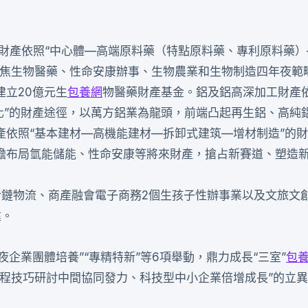
醫藥財產依照“中心體—高端原料藥（特點原料藥、專利原料藥
聚焦生物醫藥、性命安康辦事、生物農業和生物制造四年夜範
立20億元生
包養網
物醫藥財產基金。鋁及鋁高深加工財產依
量化”的財產途徑，以萬方鋁業為龍頭，前端凸起再生鋁、高純
產依照“基本建材—高機能建材—拆卸式建筑—增材制造”的
瞻布局氫能儲能、性命安康等將來財產，搶占新賽道、塑造
明冷鏈物流、商產融會電子商務2個生孩子性辦事業以及文旅文
建。
夜企業團體培養”“專精特新”等6項舉動，鼎力成長“三室”
包
工程技巧研討中間協同發力、科技型中小企業倍增成長”的立