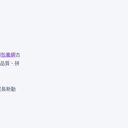
領
包養網
古
品質、拼
成長新動