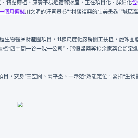
玩、特點蒔植、康養平易近宿等財產，正在項目化、詳細化
包
一個月價錢
川文明的汗青畫卷”“村落復興的壯美畫卷”“城區
”工程生物醫藥財產園項目，11棟尺度化廠房開工扶植，麗珠團
植“四中間一谷一院一公司”，瑞恒醫藥等10余家藥企斷定進
島項目，安身“三空間、兩平臺、一示范”效能定位，緊扣“生物