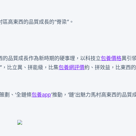
區高東西的品質成長的“脊梁”。
西的品質成長作為新時期的硬事理，以科技立
包養價格
異引
家”，比立異、拼能級，比集
包養網評價
約、拼效益，比東西的
’策劃、‘全鏈條
包養app
’推動，‘鏈’出魅力馬村高東西的品質