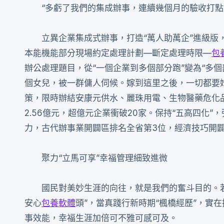
“多虧了我們的集成辦事，連續幾個月的驗收打
立異企業集成式辦事，打造“萬人助萬企”進級版
本能機能部分現場約定處理計劃—斷定處理時限—
包
辦公處理題目，從“一個企業到多個部分跑”變為“多
個女兒，被一群傭人伺候。嫁到這里之後，一切都要她
策，限時辦結安康元供水、麗珠用電、生物醫藥危化品
2.56億元，超億元企業衝破20家。保持“五高四化”
力，古代辦事業開闢區排名全省第3位，經濟技巧開闢
聚力“立馬可享”幸福管理細致進微
國民對美妙生涯的向往，就是我們的奮斗目的。
安心
包養軟體
頭”，當真踐行新時期“楓橋經歷”，實在
事效能，幸福生涯加倍可不雅可感可及。