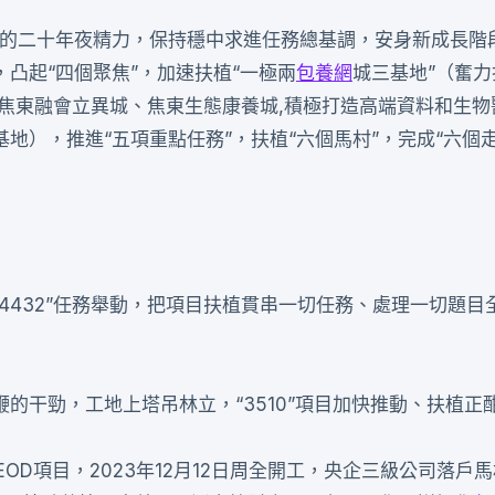
的二十年夜精力，保持穩中求進任務總基調，安身新成長階
凸起“四個聚焦”，加速扶植“一極兩
包養網
城三基地”（奮
植焦東融會立異城、焦東生態康養城,積極打造高端資料和生物
地），推進“五項重點任務”，扶植“六個馬村”，完成“六個走
4432”任務舉動，把項目扶植貫串一切任務、處理一切題目
的干勁，工地上塔吊林立，“3510”項目加快推動、扶植正
”EOD項目，2023年12月12日周全開工，央企三級公司落戶