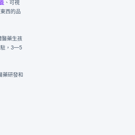
養
、可視
高東西的品
體醫藥生孩
駐，3—5
醫藥研發和