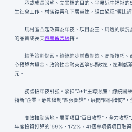
承載成長盼望、立異標的目的、平易近生福祉的5
生社會工作、村落復興和下層黨建，經由過程“曬比評
馬村區凸起政策為年夜、項目為王、周遭的狀況
的品質成長支
包養留言板
持。
精準策劃儲蓄。繚繞進步前輩制造、高新技巧、
心預算內資金、政策性金融東西等6項政策，策劃儲蓄重點
元。
務虛招年夜引強。緊扣“3+1”主導財產，繚繞
特新”企業，靜態繪制“四張圖譜”，展開“四個造訪”，
高效推動落地。展開項目“百日攻堅”，全力攻堅
年度投資打算的169%、172%，41個專項債項目取