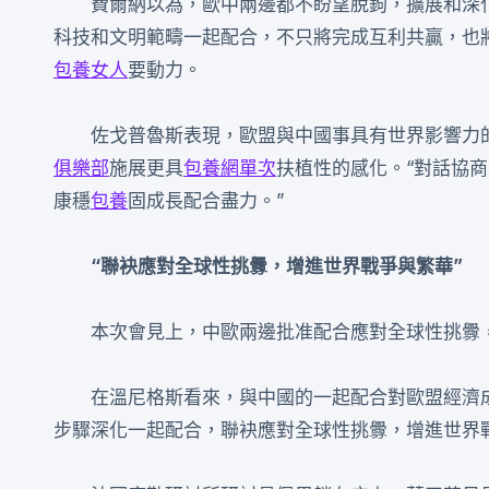
費爾納以為，歐中兩邊都不盼望脫鉤，擴展和深
科技和文明範疇一起配合，不只將完成互利共贏，也
包養女人
要動力。
佐戈普魯斯表現，歐盟與中國事具有世界影響力
俱樂部
施展更具
包養網單次
扶植性的感化。“對話協
康穩
包養
固成長配合盡力。”
“聯袂應對全球性挑釁，增進世界戰爭與繁華”
本次會見上，中歐兩邊批准配合應對全球性挑釁
在溫尼格斯看來，與中國的一起配合對歐盟經濟
步驟深化一起配合，聯袂應對全球性挑釁，增進世界