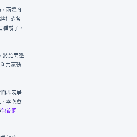
鳴，兩邊將
將打消各
這種辮子，
，將給兩邊
互利共贏動
伴而非競爭
上，本次會
得
包養網