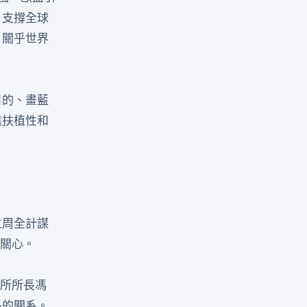
、支撐全球
，關乎世界
目的、畫藍
進扶植性和
立周全計謀
蹤關心。
討所所長馮
長的關系。