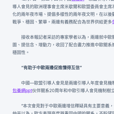
導人會見的歐洲理事會主席米歇爾和歐盟委員會主席
化的兩年夜市場、提倡多樣性的兩年夜文明，在以後
戰爭、穩固、繁華。兩邊有義務配合為世界供給更多
接收本報記者采訪的專家學者以為，兩邊就中歐
圖、提信念、增動力，收回了配合盡力推進中歐關系
穩固性。
“有助于中歐兩邊促進懂得互信”
中國—歐盟引導人會見是兩邊引導人年度會見機
包養網ppt
伙伴關系20周年和中歐引導人會見機制樹立
“本次會見對于中歐兩邊增信釋疑具有主要意義
仲平以為，歐方表現高度器重同中國的關系，不盼望