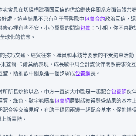
本次會見在切磋構建穩固互信的供給鏈伙伴關系方面告竣共
合好處。這些結果不只有利于晉陞歐中
包養合約
政治互信，還
蔡修心裡有些不安，小心翼翼的問道
包養
：“小姐，你不喜歡
全球化的信念。
間的技巧交通、經貿往來、職員和本錢等要素的不受拘束活動
·米蓋爾·卡爾莫納表現，成長歐中周全計謀伙伴關系需求從
互鑒，助推歐中關系進一個步驟成
包養網
長。
討所所長姚鈴以為，中方一直誇大中歐是一起配合
包養網
伙
經貿、綠色、數字範疇高
包養網
層對話獲得豐盛結果的基本
起配合等交流見解，有助于穩固兩邊一起配合基本、促進懂
邁上新臺階。