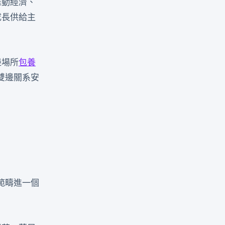
推動經濟、
成長供給主
邊場所
包養
雙邊關系安
範疇進一個