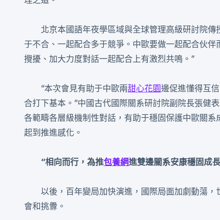
北京本國語年夜學區域與全球管理高級研討院傳
于不合、一起配合多于競爭。中歐要做一起配合伙伴
攪擾、加大力度對話一起配合上有激烈共鳴。”
“本次會見有助于中歐兩
甜心花園
邊促進懂得互信
合打下基本。”中國古代國際關系研討院副院長張健
各範疇各層級機制性對話，有助于穩固保護中歐關系
起到推進感化。
“相向而行，為推
包養網
進雙邊關系安康穩固成長
以後，百年變局加快演進，國際局面加劇動蕩，
會和挑釁。