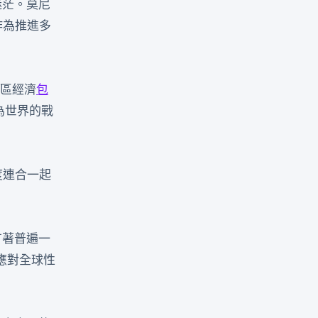
迷茫。莫尼
作為推進多
區經濟
包
為世界的戰
度連合一起
有著普遍一
應對全球性