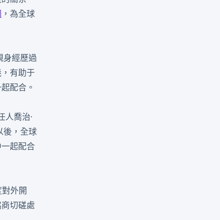
網
，為全球
親身經歷過
義，有助于
一起配合。
任人喬治·
以後，全球
中一起配合
度對外開
協商切磋處