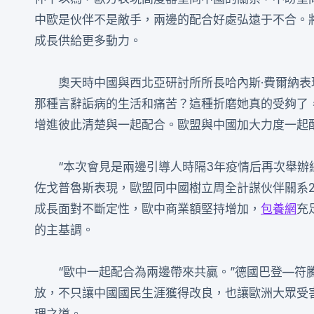
中歐是伙伴不是敵手，兩邊的配合好處弘遠于不合。
成長供給更多動力。
奧天時中國與西北亞研討所所長哈內斯·費爾納
那種言辭詬病的生活和痛苦？這種折磨她真的受夠了
增進彼此清楚與一起配合。歐盟與中國加大力度一起
“本次會見是兩邊引導人時隔3年疫情后再次舉辦
佐戈普魯斯表現，歐盟同中國樹立周全計謀伙伴關系
成長面對不斷定性，歐中商業額堅持增加，
包養網
充
的主基調。
“歐中一起配合為兩邊帶來共贏。”德國巴登—符
放，不只讓中國國民生涯獲得改良，也讓歐洲大眾受
理之道。