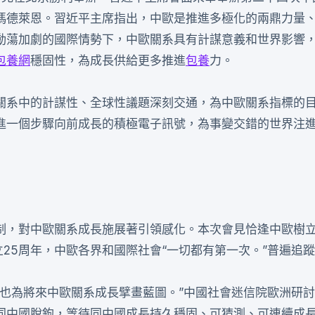
馮德萊恩。習近平主席指出，中歐是推進多極化的兩鼎力量
動蕩加劇的國際情勢下，中歐關系具有計謀意義和世界影響
包養網
穩固性，為成長供給更多推進
包養
力。
關系中的計謀性、全球性議題深刻交通，為中歐關系指標的
進一個步驟向前成長的積極電子訊號，為事變交錯的世界注
制，對中歐關系成長施展著引領感化。本次會見恰逢中歐樹
25周年，中歐各界和國際社會“一切都有第一次。”普遍追
，也為將來中歐關系成長擘畫藍圖。”中國社會迷信院歐洲研
同中國脫鉤，等待同中國成長持久穩固、可猜測、可連續成