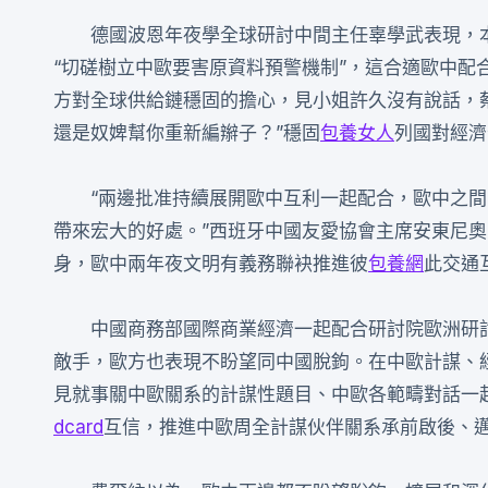
德國波恩年夜學全球研討中間主任辜學武表現，
“切磋樹立中歐要害原資料預警機制”，這合適歐中配
方對全球供給鏈穩固的擔心，見小姐許久沒有說話，
還是奴婢幫你重新編辮子？”穩固
包養女人
列國對經濟
“兩邊批准持續展開歐中互利一起配合，歐中之
帶來宏大的好處。”西班牙中國友愛協會主席安東尼奧
身，歐中兩年夜文明有義務聯袂推進彼
包養網
此交通
中國商務部國際商業經濟一起配合研討院歐洲研
敵手，歐方也表現不盼望同中國脫鉤。在中歐計謀、
見就事關中歐關系的計謀性題目、中歐各範疇對話一
dcard
互信，推進中歐周全計謀伙伴關系承前啟後、