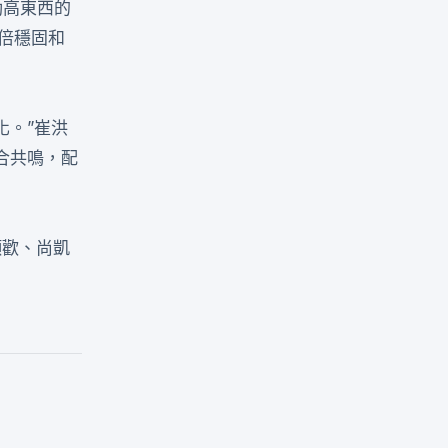
動高東西的
倍穩固和
化。”崔洪
合共鳴，配
顏歡、尚凱