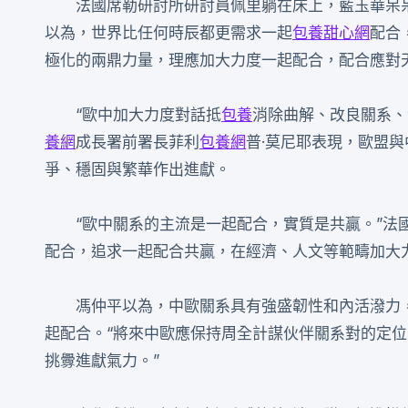
法國席勒研討所研討員佩里躺在床上，藍玉華呆
以為，世界比任何時辰都更需求一起
包養甜心網
配合
極化的兩鼎力量，理應加大力度一起配合，配合應對
“歐中加大力度對話抵
包養
消除曲解、改良關系、
養網
成長署前署長菲利
包養網
普·莫尼耶表現，歐盟
爭、穩固與繁華作出進獻。
“歐中關系的主流是一起配合，實質是共贏。”法
配合，追求一起配合共贏，在經濟、人文等範疇加大
馮仲平以為，中歐關系具有強盛韌性和內活潑力
起配合。“將來中歐應保持周全計謀伙伴關系對的定位
挑釁進獻氣力。”