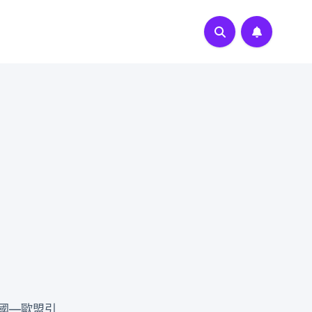
國—歐盟引