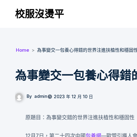
Skip
校服沒燙平
to
content
Home
為事變交一包養心得錯的世界注進扶植性和穩固
為事變交一包養心得錯
By
admin
2023 年 12 月 10 日
原題目：為事變交錯的世界注進扶植性和穩固性
12月7日，第二十四次中國
包養網
—歐盟引導人