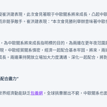
授崔洪建表現，此次會見著眼于中歐關系將來成長，凸起中
而非競爭敵手。崔洪建表現：“本次會見勝利舉辦意味著中歐
，為中歐關系將來成長指明標的目的，為兩邊在更年夜范圍
表現，中歐經貿關系慎密，經濟一起配合基本牢固。將來，兩
成長。兩邊秉持開放立場加大力度溝通、深化一起配合，將
配合盡力”
世界經濟動能缺乏
包養網
，全球挑釁層出不窮，中歐關系也