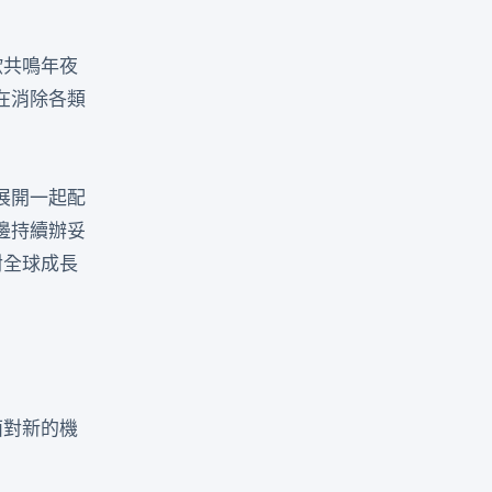
歐共鳴年夜
在消除各類
展開一起配
邊持續辦妥
對全球成長
面對新的機