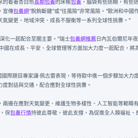
呆的看著杏白色
長期包養
的床帳
包養
，腦袋有些迷糊，有些
，宣傳
包養網
“脫鉤斷鏈”或“往風險”非常風險。“歐洲和中國
天氣變更、地域沖突、成長不服衡等一系列全球性挑釁。”
深化一起配合至關主要。”瑞士
包養網推薦
日內瓦伯爾尼年夜
與中國在成長、平安、全球管理等方面加大力度一起配合，將
國國際題目專家讓·佩古雷表現，等待歐中進一個步驟加大力
力度對話與交通，配合應對全球性挑釁。
，兩邊在應對天氣變更、維護生物多樣性、人工智能等範疇
，保
包養行情
持彼此尊敬，彼此支撐，為促進全人類福祉、