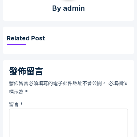
By
admin
Related Post
發佈留言
發佈留言必須填寫的電子郵件地址不會公開。
必填欄位
標示為
*
留言
*