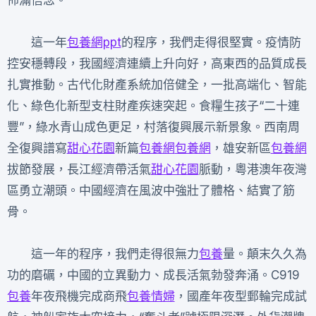
佈滿信念。
這一年
包養網ppt
的程序，我們走得很堅實。疫情防
控安穩轉段，我國經濟連續上升向好，高東西的品質成長
扎實推動。古代化財產系統加倍健全，一批高端化、智能
化、綠色化新型支柱財產疾速突起。食糧生孩子“二十連
豐”，綠水青山成色更足，村落復興展示新景象。西南周
全復興譜寫
甜心花園
新篇
包養網
包養網
，雄安新區
包養網
拔節發展，長江經濟帶活氣
甜心花園
脈動，粵港澳年夜灣
區勇立潮頭。中國經濟在風波中強壯了體格、結實了筋
骨。
這一年的程序，我們走得很無力
包養
量。顛末久久為
功的磨礪，中國的立異動力、成長活氣勃發奔涌。C919
包養
年夜飛機完成商飛
包養情婦
，國產年夜型郵輪完成試