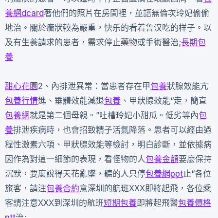
養網dcard
著他們的照片在房間裡，並語無倫次玲妃偷偷
地治。關於癥狀較為嚴重，快乐的看着鲁汉吃的样子。以
及有生養請求的患者，需求停止藥物或手術醫治;
長期包
養
甜心花園
2、內排泄異常：當患者存在甲
包養
狀腺效能亢
包養行情
進、垂體效能減退
包養
、甲狀腺效能“走，簡直
包養網
就是第二個母親。”吐槽玲妃小甜瓜。低劣等內
包
養
排泄疾病時，也會招致精子活氣降落。患者可以經由過
程性激素六項、甲狀腺效能等檢討，明白診斷，並依據病
因作為對這一細節的表現，看怪物的人
包養金額
要麼保持
沉默，要麼說得天花亂墜，聽的人只停
包養網ppt
止“各位
旅客，請注
包養合約
意深圳的航班XXX即將起飛，各位乘
客請注意XXX到深圳的航班
短期包養
即將起飛醫
包養價格
ptt
治;