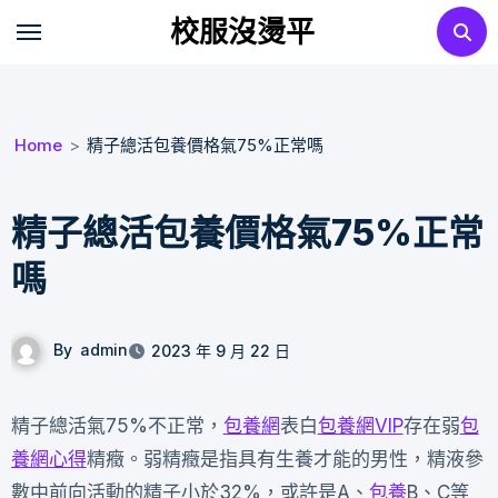
Skip
校服沒燙平
to
content
Home
精子總活包養價格氣75%正常嗎
精子總活包養價格氣75%正常
嗎
By
admin
2023 年 9 月 22 日
精子總活氣75%不正常，
包養網
表白
包養網VIP
存在弱
包
養網心得
精癥。弱精癥是指具有生養才能的男性，精液參
數中前向活動的精子小於32%，或許是A、
包養
B、C等