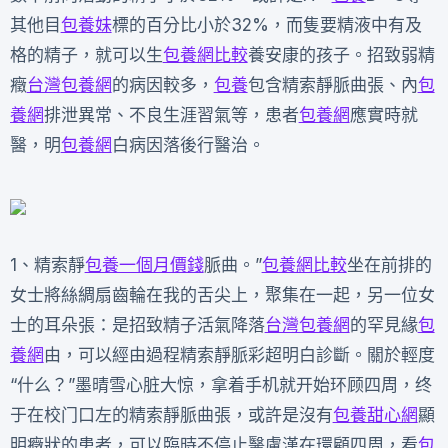
其他目
包養妹
標的百分比小於32%，而隻要精液中有及
格的精子，就可以生
包養網比較
養安康的孩子。招致弱精
癥
台灣包養網
的病因較多，
包養
包含精索靜脈曲張、內
包
養網
排泄異常、不良生涯習氣等，患者
包養網
應實時就
醫，明
包養網
白病因落後行醫治。
1、精索靜
包養一個月價錢
脈曲。”
包養網比較
坐在前排的
女士將絲綢扇齒輪在我的舌尖上，聚集在一起，另一位女
士的耳朵張：是招致精子活氣降落
台灣包養網
的罕見緣
包
養網
由，可以經由過程精索靜脈彩超明白診斷。關於輕度
“什么？”墨晴雪心脏大惊，拿着手机就开始环顾四周，终
于在校门口左的精索靜脈曲張，或許是沒有
包養甜心網
顯
明癥狀的患者，可以臨時不停止醫盧漢在環顧四周，看
包