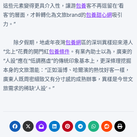
這些元素變得更具介入性，讓游
包養
客不再逗留在‘看
客’的層面，才幹轉化為文旅brand的
包養甜心網
吸引
力。”
除夕假期，地處年夜灣
包養網
區的深圳異樣迎來港人
“北上”花費的開門紅
包養條件
。有業內助士以為，廣東的
“人設”應在“低調務虛”的傳統印象基本上，更深條理挖掘
本身的文旅潛能：“正如淄博、哈爾濱的熱忱好客一樣，
廣東人既周密細致又有分寸感的成熟辦事，異樣是今世文
旅需求的稀缺‘人設’。”