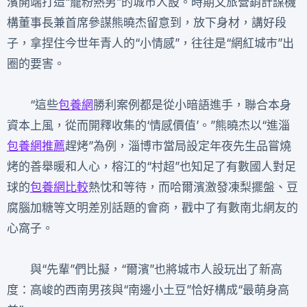
濱開端打造“寵粉熱男”的城市人設。時期文旅營銷計謀機
構董事長兼首席參謀熊曉杰留意到，放下身材，講好段
子，拿捏住今世年青人的“小情感”，往往是“網紅城市”出
圈的要害。
“這些
包養網
勝利案例都是從小暗語進手，聯合本身
資本上風，從而開釋收集的‘情感價值’。”熊曉杰以“進淄
包養網推薦
趕烤”為例，淄博市當局設定年夜先生品嘗燒
烤的善舉暖和人心，榕江的“村超”也知足了有數國人對足
球的
包養網比較
熱忱和等待，而哈爾濱激發凍梨擺盤、豆
腐腦加糖等文明差別話題的會商，戳中了有數南北網友的
心窩子。
與“先輩”們比擬，“爾濱”也將城市人設玩出了新高
度：高峻的西南男孩與“南邊小土豆”恰好構成“最萌身高