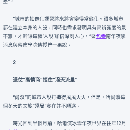
差”。
“城市的抽像化運營將來將會變得常態化。很多城市
都在建立本身的人設，同時也需求發明具有高辨識度的景
不雅，才幹讓這種‘人設’加倍深刻人心。”暨
包養
南年夜學
消息與傳佈學院傳授曾一果說。
2
憑仗“高情商”接住“潑天流量”
“爾濱”的城市人設打造得風風火火，但是，哈爾濱這
個冬天的文旅“殘局”實在并不順遂。
時光回到半個月前，哈爾濱冰雪年夜世界在往年12月