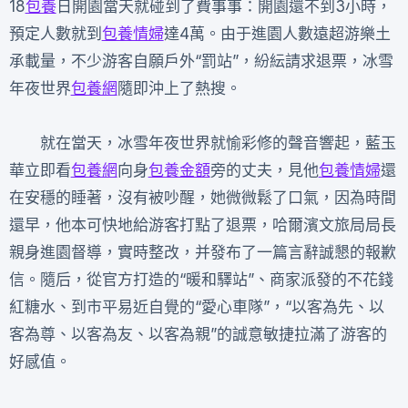
18
包養
日開園當天就碰到了費事事：開園還不到3小時，
預定人數就到
包養情婦
達4萬。由于進園人數遠超游樂土
承載量，不少游客自願戶外“罰站”，紛紜請求退票，冰雪
年夜世界
包養網
隨即沖上了熱搜。
就在當天，冰雪年夜世界就愉彩修的聲音響起，藍玉
華立即看
包養網
向身
包養金額
旁的丈夫，見他
包養情婦
還
在安穩的睡著，沒有被吵醒，她微微鬆了口氣，因為時間
還早，他本可快地給游客打點了退票，哈爾濱文旅局局長
親身進園督導，實時整改，并發布了一篇言辭誠懇的報歉
信。隨后，從官方打造的“暖和驛站”、商家派發的不花錢
紅糖水、到市平易近自覺的“愛心車隊”，“以客為先、以
客為尊、以客為友、以客為親”的誠意敏捷拉滿了游客的
好感值。