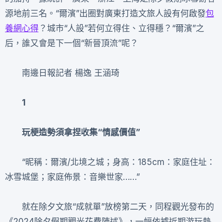
源地前三名。“爾濱”出圈對廣東打造文旅人設有何啟發
包
養網心得
？城市“人設”若何立得住、立得穩？“爾濱”之
后，誰又會是下一個“新晉頂流”呢？
南邊日報記者 楊逸 王涵琦
1
玩梗造勢須拿捏收集“情感價值”
“昵稱：爾濱/北境之城；身高：185cm：家庭住址：
冰雪城堡；家庭佈景：音樂世家……”
就在除夕文旅“成就單”放榜第二天，同程觀光發布的
《2024除夕假期觀光花費陳述》，一幅依據近期游玩熱