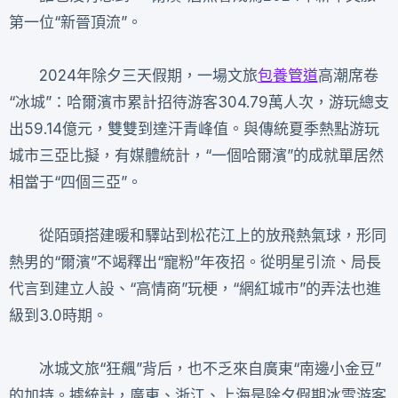
第一位“新晉頂流”。
2024年除夕三天假期，一場文旅
包養管道
高潮席卷
“冰城”：哈爾濱市累計招待游客304.79萬人次，游玩總支
出59.14億元，雙雙到達汗青峰值。與傳統夏季熱點游玩
城市三亞比擬，有媒體統計，“一個哈爾濱”的成就單居然
相當于“四個三亞”。
從陌頭搭建暖和驛站到松花江上的放飛熱氣球，形同
熱男的“爾濱”不竭釋出“寵粉”年夜招。從明星引流、局長
代言到建立人設、“高情商”玩梗，“網紅城市”的弄法也進
級到3.0時期。
冰城文旅“狂飆”背后，也不乏來自廣東“南邊小金豆”
的加持。據統計，廣東、浙江、上海是除夕假期冰雪游客