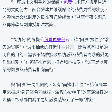
“一座城市文明手刺的保護，
包養
需求官方與平易近
間的共同努力，配合營建并維護傑出的花費周遭的狀況，
才幹增進文旅財產的良性可連續成長。”暨南年夜學消息
與傳佈學院副傳授鄭曉君說。
“高情商”的危機公
包養俱樂部
關，讓“爾濱”接住了“潑
天的貧賤”。“城市抽像的打造往往并非一開端就有很是的
明白的目的，需求不竭依據收集情感與花費者需求的變更
作出調劑。”在熊曉杰看來，打造城市抽像，“要害是以真
摯的辦事與花費者相向而行”。
與“爾濱”一同出圈的，還有“南邊小土豆”。這個底本
用來描述“身穿淡色羽絨服、頭戴心愛帽子”的南邊游客的
昵稱，卻讓部門網平易近感觸感染到了一絲“沖犯”。