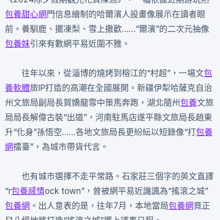
包養甜心網
門信息繪制的哈爾濱人設畫像展示在讀者眼
前。養馴鹿、擺凍梨、雪上撒歡……“爾濱”的二次元抽像
包養妹
引來有數網平易近圍不雅。
往年以來，從淄博的燒烤到榕江的“村超”，一場文
包
養軟體
旅IP打造的高潮在全國展開。新疆伊犁哈薩克自治
州文旅局副局長賀嬌龍雪中策馬奔跑，湖北隨州
包養
文旅
局局長解偉古裝“出道”，河南駐馬店遂平縣文旅局長趙東
升“化身”孫悟空……各地文旅局長更紛紜以短錄像“打
包養
網
擂臺”，為城市帶貨代言。
也有城市選擇不走平常路。石家莊三個字的英文直譯
“r
包養感情
ock town”，曾被網平易近譏諷為“搖滾之城”
包養網
。出人意表的是，往年7月，本地當局
包養網
竟正