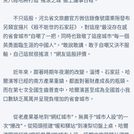
兒八經地將打造“搖滾之城”擺上議事日程。
不只這般，河北省文旅廳官方微信錄像號還乘隙發布
另類宣揚片《殺不逝世的石家莊》，對這座“最沒存在感
的省會城市”自嘲了一把，同時也致敬了這座城市“每一個
英勇面臨生涯的中國人”。“敢說敢講、敢于自嘲又決不服
輸，自己這就很搖滾！”網友這般評價。
近年來，跟著時期年夜潮的改變，淄博、石家莊、哈
爾濱等已經的南方產業重鎮，都面對著財產成長的瓶頸。
而在第七次全國生齒普查中，哈爾濱甚至成為全國首小我
口數缺乏萬萬并呈現負增加的省會城市。
從老產業基地到“網紅城市”，無異于“城市人設”的一
次“爆改”。從陌頭搭建“暖和驛站”到凍梨切盤上桌，哈爾