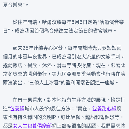
夏音樂會”。
從往年開端，哈爾濱將每年8月6日定為“哈爾濱音樂
日”，成為我國首個為音樂建立法定節日的省會城市。
顛末25年連續專心運營，每年開放時光只要短短兩
個月的冰雪年夜世界，已成為吸引宏大流量的文旅手刺，
撬動飯店、餐飲、沐浴、滑雪等諸多財產。現在，跟著北
京冬奧會的勝利舉行，第九屆亞洲夏季活動會也行將在哈
爾濱演出，“三億人上冰雪”的盈利開端眷顧這一座城。
在曾一果看來，對本地特有生涯方法的展現，恰是打
造“
包養網
城市人設”的最佳方法：“實在，
包養甜心網
廣
東也有持久穩固的文明IP，好比醒獅、龍船和粵語歌等，
都是
女大生包養俱樂部
網上熱度很高的話題。我們需求將