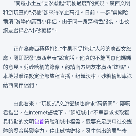
“南邊小土豆”固然惹起“玩梗過度”的質疑，廣西文明
和游玩廳的“接梗”卻來得舉止高雅。日前，一群“勇闖哈
爾濱”游學的廣西小伴侶，由于同一身穿橘色服裝，也被
網友戲稱為“小砂糖橘”。
正在為廣西積極打造“生果不受拘束”人設的廣西文旅
廳，隨即配發“廣西老表”說實話，他真的不能同意他媽媽
的意見。剪砂糖橘的錄像，約請南方網友來廣西“炫橘”。
本地媒體還設定全部旅程直播，組織沃柑、砂糖橘卸車送
給西南伴侶們。
由此看來，“玩梗式”文旅營銷也需求“高情商”。鄭曉
君指出，在internet語境下，“網紅城市”不單需求拔取獨
具特點的文明
包養
符號和城市標簽，還要充足應用社交媒
體的聚合與裂變力，停止感情鏈接，發生傑出的展墊後