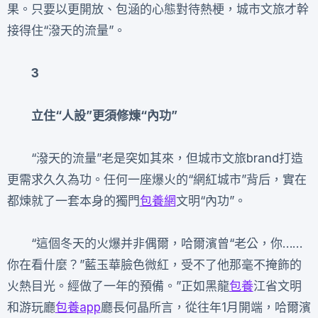
果。只要以更開放、包涵的心態對待熱梗，城市文旅才幹
接得住“潑天的流量”。
3
立住“人設”更須修煉“內功”
“潑天的流量”老是突如其來，但城市文旅brand打造
更需求久久為功。任何一座爆火的“網紅城市”背后，實在
都煉就了一套本身的獨門
包養網
文明“內功”。
“這個冬天的火爆并非偶爾，哈爾濱曾“老公，你……
你在看什麼？”藍玉華臉色微紅，受不了他那毫不掩飾的
火熱目光。經做了一年的預備。”正如黑龍
包養
江省文明
和游玩廳
包養app
廳長何晶所言，從往年1月開端，哈爾濱