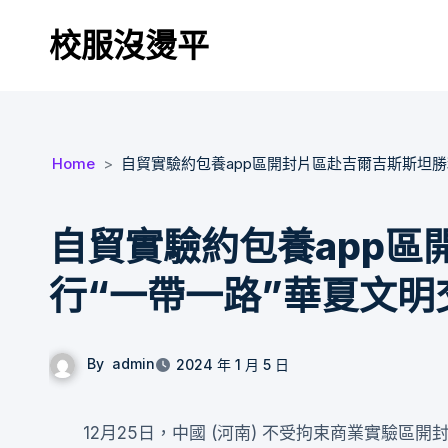
Skip
校服沒燙平
to
content
Home
自貿實驗約包養app區開封片區赴吉爾吉斯斯坦勝
自貿實驗約包養app區
行“一帶一路”華夏文明
By
admin
2024 年 1 月 5 日
12月25日，中國 (河南) 不受拘束商業實驗區開封片區文明出海代表團赴吉爾吉斯斯坦平易近族年夜學勝利舉行“一帶一