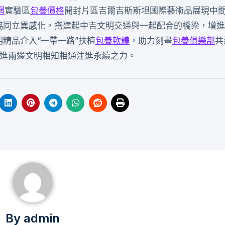
網
實驗區
包養價格
開封片區吉爾吉斯斯坦國際藝術品展現中
與協同立異感化，搭建起中吉文明交通與一起配合的橋梁，增
精品介入“一帶一路”扶植
包養軟體
，助力刻畫
包養俱樂部
共
進兩邊文明相知相通注進永續之力。
By
admin