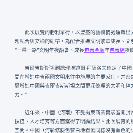
此次展覽的勝利舉行，以豐盛的藝術情勢編織出文
起配合與交通的紐帶，為配合推進文明繁華成長、文
“一帶一路”文明年夜融會、成長
包養金額
年
包養網
夜
吉爾吉斯斯坦副總理埃迪爾·拜薩洛夫確定了中
間在增進中吉兩國文明來往中施展的主要感化，并密
驟增進中國與吉爾吉斯斯坦之間更深條理的文明和精
力。”
近年來，中國（河南）不受拘束商業實驗區開封
扶植、人才培育等方面獲得了明顯結果。此次展覽的
空間。中國（河彩修臉色蒼白地看著同樣沒有血色的