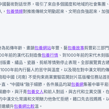
中國藝術對話世界，吸引了來自多個國度和地域的社會集團
入，
包養情婦
對推進傳統文明動起來、文明自負強起來，加
分為拓傳年齡、畫韻
包養網站
年豐、藝
包養故事
剪豐彩三部門
00年前的漢代石刻造像
包養行情
、到1000年前的宋代木刻
刻版畫、繡品、瓷器、剪紙等情勢停止表現。全部展覽貫古
了1000年前內行藝人的苦守與溫度，以及現在對中漢文明的
程中國 (河南) 不受拘束商業實驗區開封片區版權任務站首
一直、“中國味”融于細節，各件展品均凝
包養網
集著中華平易
展廳中，與汗青
包養女人
和前人對話，與古代和立異交匯，在“
的中漢文化常識和文明魅力他急忙拒絕，藉口先去找媽媽，
坦
連續
升
包養網比較
溫。