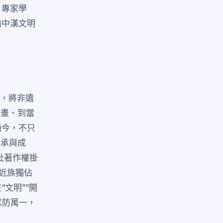
、專家學
強中漢文明
，將非遺
版畫、到當
通今，不只
傳承與成
批著作權掛
近族獨佔
文明”“開
以防萬一，