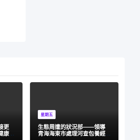
星期五
接更
生態周遭的狀況部——領導
健康
青海海東市處理河查包養經