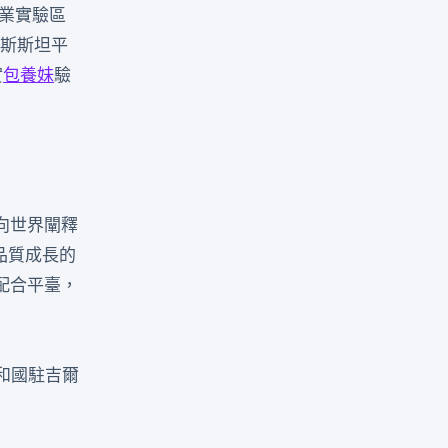
業實驗區
吉斯斯坦平
實
包養妹
驗
向世界闡釋
品質成長的
配合平臺，
和國駐吉爾