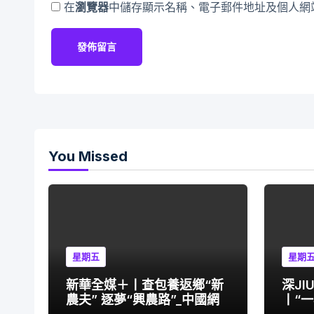
在
瀏覽器
中儲存顯示名稱、電子郵件地址及個人網
You Missed
星期五
星期
新華全媒＋丨查包養返鄉“新
深JI
農夫” 逐夢“興農路”_中國網
丨“