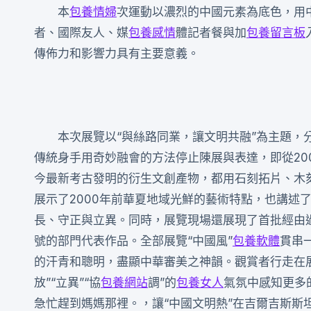
本
包養情婦
次運動以濃烈的中國元素為底色，用
者、國際友人、媒
包養感情
體記者餐與加
包養留言板
傳佈力和影響力具有主要意義。
本次展覽以“與絲路同業，讓文明共融”為主題，
傳統身手用奇妙融會的方法停止陳展與表達，即從20
今最新考古發明的衍生文創產物，都用石刻拓片、木
展示了2000年前華夏地域光鮮的藝術特點，也講述
長、守正與立異。同時，展覽現場還展現了首批經由過
號的部門代表作品。全部展覽“中國風”
包養軟體
貫串
的汗青和聰明，盡顯中華審美之神韻。觀賞者行走在
放”“立異”“協
包養網站
調”的
包養女人
氣氛中感知更多
急忙趕到媽媽那裡。，讓“中國文明熱”在吉爾吉斯斯