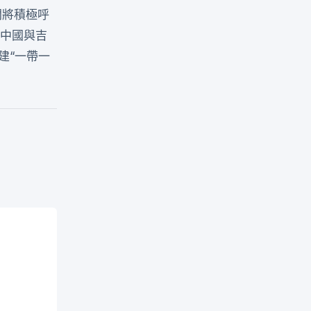
間將積極呼
進中國與吉
建“一帶一