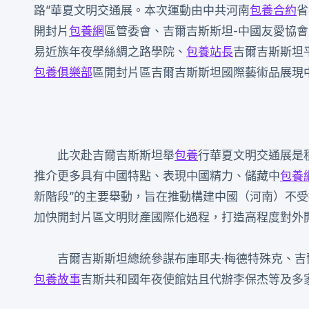
路”華夏文明交通展。本次運動由中共河南
包養合約
省
開封片
包養網
區管委會、吉爾吉斯斯坦-中國友愛協
易近族年夜學絲綢之路學院、
包養站長
吉爾吉斯斯坦
包養俱樂部
區開封片區吉爾吉斯斯坦國際藝術品展現
此次赴吉爾吉斯斯坦舉
包養
行華夏文明交通展是
推介更多具有中國特點、表現中國精力、儲藏中
包養
新階段”的主要舉動，旨在推動構建中國（河南）不受
加快開封片區文明財產國際化過程，打造高程度對外開
吉爾吉斯斯坦總統參謀布庫耶夫·梅德特殊克、吉
包養故事
吉斯共和國年夜使館姑且代辦李保杰等及多