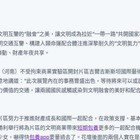
明互鑒的“融會”之美，讓文明成為拉近“一帶一路”共開國家
明交通互鑒、構建人類命運配合體注進深摯耐久的“文明氣力
聯動、財產年夜共享。
國（河南）不受拘束商業實驗區開封片區吉爾吉斯斯坦國際藝
意地講道：“此次展覽內在的事務豐盛出色，等待將來可以或
力價值的交通，讓兩國國民感觸感染到文明融會的美好和配
片區努力于推進財產成長和國際一起配合，在政策支撐、基
勝利舉行將為片區的文明商業帶來
短期包養
更多的一起配合
少女，嚇得快
包養app
要暈過去了。花壇後面的兩個人實在是