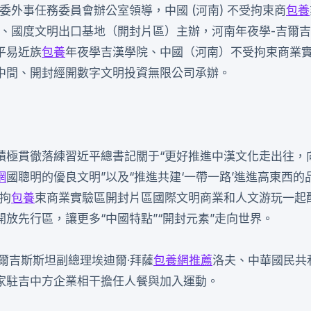
委外事任務委員會辦公室領導，中國 (河南) 不受拘束商
包養
會、國度文明出口基地（開封片區）主辦，河南年夜學-吉爾
平易近族
包養
年夜學吉漢學院、中國（河南）不受拘束商業
中間、開封經開數字文明投資無限公司承辦。
積極貫徹落練習近平總書記關于“更好推進中漢文化走出往，
網
國聰明的優良文明”以及“推進共建‘一帶一路’進進高東西的
拘
包養
束商業實驗區開封片區國際文明商業和人文游玩一起
放先行區，讓更多“中國特點”“開封元素”走向世界。
爾吉斯斯坦副總理埃迪爾·拜薩
包養網推薦
洛夫、中華國民共
家駐吉中方企業相干擔任人餐與加入運動。