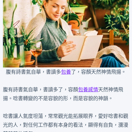
腹有詩書氣自華，書讀多
包養
了，容顏天然神情飛揚。
腹有詩書氣自華，書讀多了，容顏
包養感情
天然神情飛
揚。唸書轉變的不是容貌的形，而是容貌的神韻。
唸書讓人氣度坦蕩，常常觀光能拓展眼界，愛好唸書和觀
光的人，對任何工作都有本身的看法，顯得有自負，瀰漫