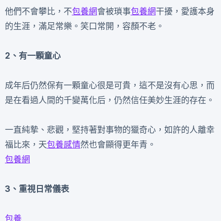
他們不會攀比，不
包養網
會被瑣事
包養網
干擾，愛護本身
的生涯，滿足常樂。笑口常開，容顏不老。
2、有一顆童心
成年后仍然保有一顆童心很是可貴，這不是沒有心思，而
是在看過人間的千變萬化后，仍然信任美妙生涯的存在。
一直純摯、悲觀，堅持著對事物的獵奇心，如許的人離幸
福比來，天
包養感情
然也會顯得更年青。
包養網
3、重視日常儀表
包養