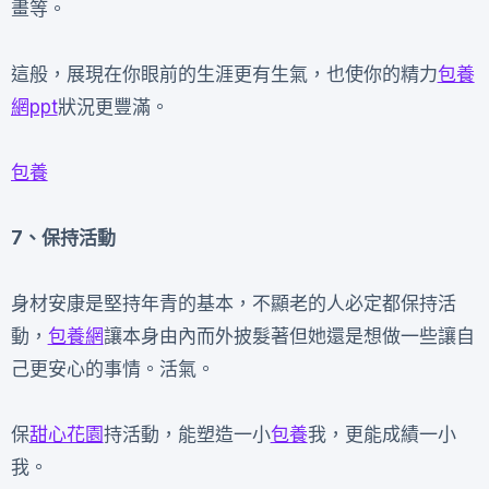
畫等。
這般，展現在你眼前的生涯更有生氣，也使你的精力
包養
網ppt
狀況更豐滿。
包養
7、
保持活動
身材安康是堅持年青的基本，不顯老的人必定都保持活
動，
包養網
讓本身由內而外披髮著但她還是想做一些讓自
己更安心的事情。活氣。
保
甜心花園
持活動，能塑造一小
包養
我，更能成績一小
我。