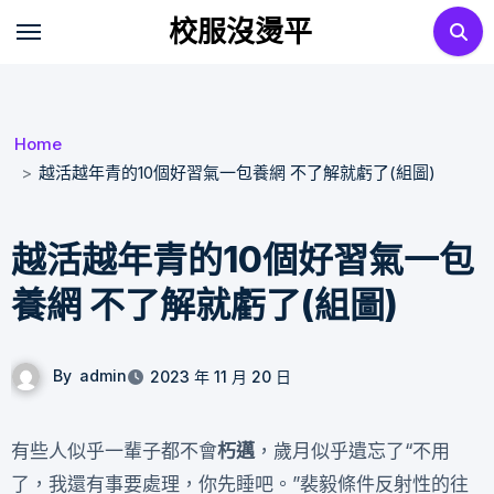
Skip
校服沒燙平
to
content
Home
越活越年青的10個好習氣一包養網 不了解就虧了(組圖)
越活越年青的10個好習氣一包
養網 不了解就虧了(組圖)
By
admin
2023 年 11 月 20 日
有些人似乎一輩子都不會
朽邁
，歲月似乎遺忘了“不用
了，我還有事要處理，你先睡吧。”裴毅條件反射性的往