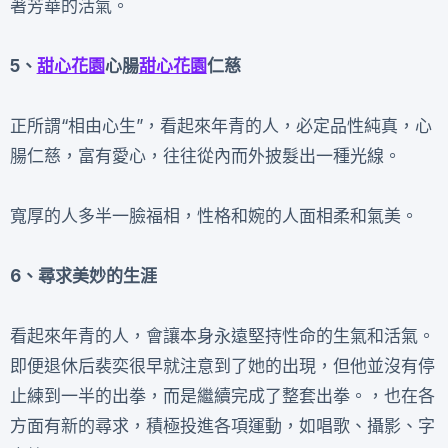
著芳華的活氣。
5、
甜心花園
心腸
甜心花園
仁慈
正所謂“相由心生”，看起來年青的人，必定品性純真，心
腸仁慈，富有愛心，往往從內而外披髮出一種光線。
寬厚的人多半一臉福相，性格和婉的人面相柔和氣美。
6、尋求美妙的生涯
看起來年青的人，會讓本身永遠堅持性命的生氣和活氣。
即便退休后裴奕很早就注意到了她的出現，但他並沒有停
止練到一半的出拳，而是繼續完成了整套出拳。，也在各
方面有新的尋求，積極投進各項運動，如唱歌、攝影、字