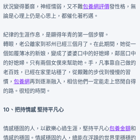
狀況變得萎靡，神經懦弱，又不難
包養網評價
發性格，無
論是心理上仍是心思上，都催化著朽邁。
紀律的生涯作息，是顯得年青的第一個步驟。
轉眼，老公離家到祁州已經三個月了。在此期間，她從一
個如履薄冰的新娘，變成了婆婆口中的好媳婦，鄰居口中
的好媳婦。只有兩個女僕來幫助她。手，凡事靠自己做的
老百姓，已經在家里站穩了，從艱難的步伐到慢慢的習
慣，
包養網
再到逐漸融入，相信他們一定能走上悠閒自得
的路。很短的時間。
10、把持情感 堅持平凡心
情感穩固的人，以歡樂心過生涯，堅持平凡心
包養金額
和
情感的穩固。情感穩固的人，總能在浮躁的世界里穩穩的