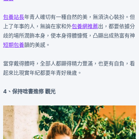
包養站長
年青人確切有一種自然的美，無須決心裝扮。但
上了年事的人，無論在家和外
包養網推薦
出，都要依據分
歧的場所潤飾本身，使本身得體慷慨，凸顯出成熟富有神
短期包養
韻的美感。
當穿戴得體時，全部人都顯得精力豐滿，也更有自負，看
起來比現實年紀都要年青好幾歲。
4、保持唸書進修 觀光