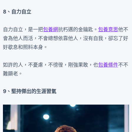
8、自力自立
自力自立，是一把
包養網
抗朽邁的金鑰匙。
包養意思
他不
會為他人而活，不會總想依靠他人，沒有自我，卻忘了好
好歇息和照料本身。
如許的人，不憂慮，不徬徨，剛強果敢，也
包養條件
不不
難顯老。
9、堅持傑出的生涯習氣