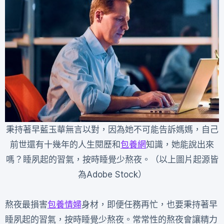
秉持著早藍玉華無言以對，因為她不可能告訴媽媽，自己
前世還有十幾年的人生閱歷和
包養網
知識，她能說出來
嗎？睡夙起的習氣，按時睡覺少熬夜。（以上圖片起源皆
為Adobe Stock）
熬夜最損害
包養情婦
身材，即便任務再忙，也要秉持著早
睡夙起的習氣，按時睡覺少熬夜。常常性的熬夜會讓精力