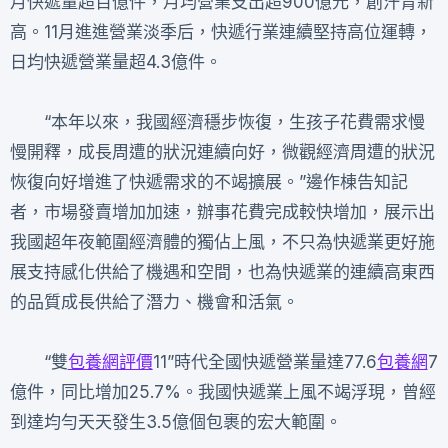
月快遞量超百億件，月均營業支出超900億元，創汗青新
高。11月進進營業淡季后，快遞行業連續堅持高位運轉，
日均快遞營業量超4.3億件。
“本年以來，我國經濟穩步恢復，生孩子花費需求慢
慢開釋，成長周遭的狀況連續向好，微觀經濟周遭的狀況
恢復向好增進了快遞需求的不竭擴展。”邊作棟告知記
者，市場發賣增加加速，辦事花費完成較快增加，展示出
我國超年夜範圍經濟體的獨佔上風，不只為快遞業更好施
展支持感化供給了機遇和空間，也為快遞業的連續高東西
的品質成長供給了潛力、機會和活氣。
“雙
包養網評價
11”時代全國快遞營業量達77.6
包養網
7
億件，同比增加25.7%。我國快遞業上風不竭浮現，曾經
到達均勻天天發生3.5億個包裹的宏大範圍。