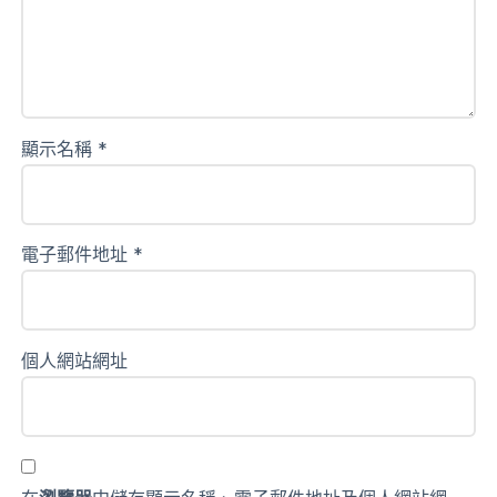
顯示名稱
*
電子郵件地址
*
個人網站網址