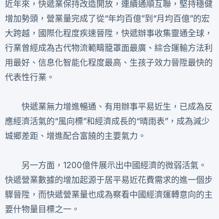
近年來，快遞業保持改造開放，連續通順互聯，堅持穩健
增加勢頭，營業量完成了從“年均百億”到“月均百億”的宏
大跨越，國際化程度疾速晉陞，快遞辦事收集靈通全球，
行業曾經成為古代物流範疇籠罩面最廣、綜合運輸方法利
用最好、信息化智能化程度最高、生孩子效力晉陞最快的
代表性行業。
快遞業無力增進暢通、有用辦事平易近生，已成為反
應經濟活氣的“風向標”和經濟成長的“晴雨表”，成為減少
城鄉差距、增進配合富饒的主要氣力。
另一方面，1200億件展示出中國經濟的微弱活氣。
快遞營業數據的增加起源于居平易近花費需求的進一個步
驟晉陞，而快遞營業量也成為察看中國經濟運轉意向的主
要什物量目標之一。