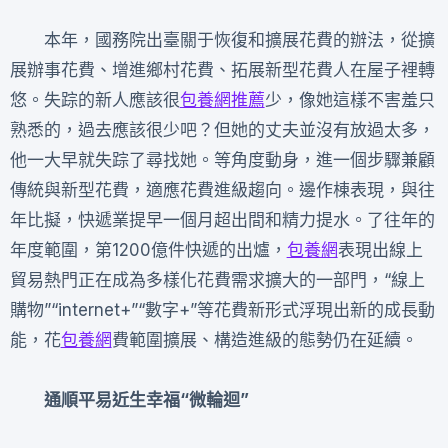
本年，國務院出臺關于恢復和擴展花費的辦法，從擴
展辦事花費、增進鄉村花費、拓展新型花費人在屋子裡轉
悠。失踪的新人應該很
包養網推薦
少，像她這樣不害羞只
熟悉的，過去應該很少吧？但她的丈夫並沒有放過太多，
他一大早就失踪了尋找她。等角度動身，進一個步驟兼顧
傳統與新型花費，適應花費進級趨向。邊作棟表現，與往
年比擬，快遞業提早一個月超出間和精力提水。了往年的
年度範圍，第1200億件快遞的出爐，
包養網
表現出線上
貿易熱門正在成為多樣化花費需求擴大的一部門，“線上
購物”“internet+”“數字+”等花費新形式浮現出新的成長動
能，花
包養網
費範圍擴展、構造進級的態勢仍在延續。
通順平易近生幸福“微輪迴”