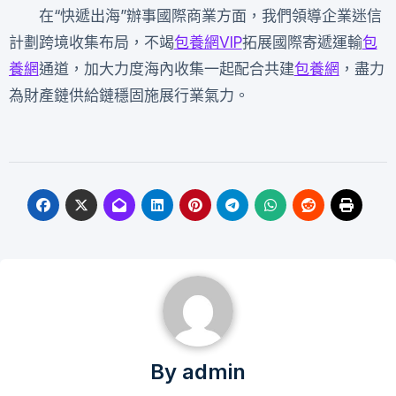
在“快遞出海”辦事國際商業方面，我們領導企業迷信
計劃跨境收集布局，不竭
包養網VIP
拓展國際寄遞運輸
包
養網
通道，加大力度海內收集一起配合共建
包養網
，盡力
為財產鏈供給鏈穩固施展行業氣力。
By
admin