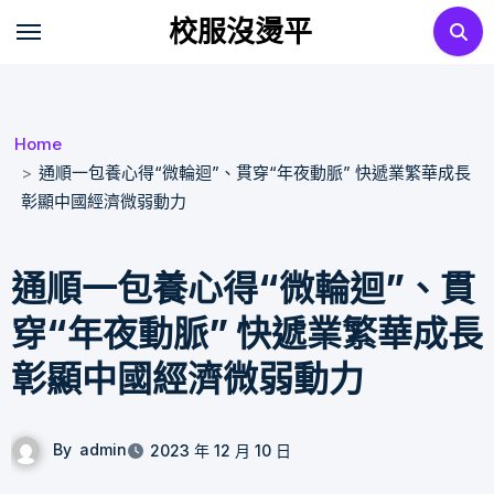
Skip
校服沒燙平
to
content
Home
通順一包養心得“微輪迴”、貫穿“年夜動脈” 快遞業繁華成長
彰顯中國經濟微弱動力
通順一包養心得“微輪迴”、貫
穿“年夜動脈” 快遞業繁華成長
彰顯中國經濟微弱動力
By
admin
2023 年 12 月 10 日