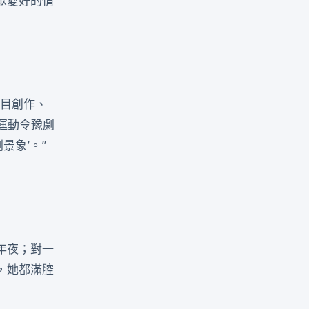
眾愛好的情
目創作、
等運動令豫劇
景象’。”
年夜；對一
，她都滿腔