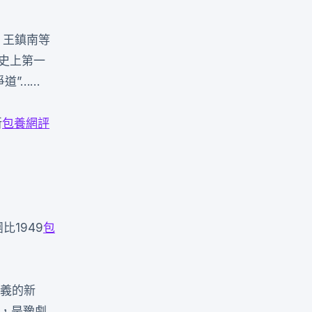
、王鎮南等
史上第一
道”……
新
包養網評
1949
包
意義的新
，是豫劇