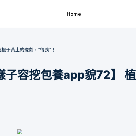
Home
植根于黃土的豫劇，“得勁”！
子容挖包養app貌72】 