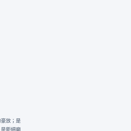
的豪放；是
；是鉅細廟