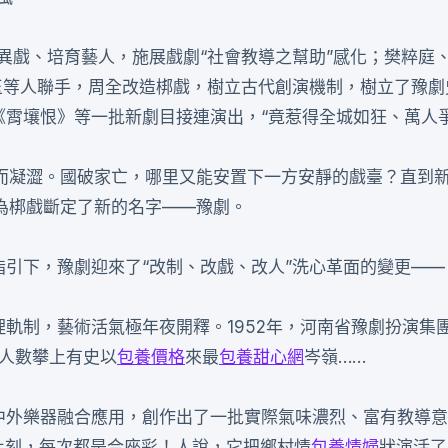
異戲、培育藝人，施展戲劇“社會教導之幫助”感化；樊粹庭
鼻玉等人聯手，周全改造梆戲，樹立古代創演機制，樹立了豫劇
《霄壤恨》等一批新劇目接連演出，“竟惹得全城如狂、萬人爭
而凝澀。國破家亡，哪里又能安置下一方安靜的戲臺？直到
為梆戲斷定了新的名字——豫劇。
指引下，豫劇迎來了“改制、改戲、改人”洗心革面的變更——
軌制，藝術活氣極年夜開釋。1952年，河南省豫劇扮演集團比
世人數攀上有史以
包養價格
來最
包養甜心網
岑嶺……
、中外樂器融合應用，創作出了一批實際氣味濃烈、富有教導
到此刻，每次都是合座彩！人說，它把鄉村情
包養情婦
狀演活了