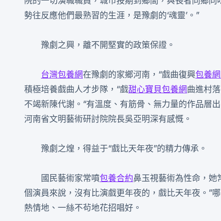
院的一切演職職員，城市按期到鄉間，與長者同鄉同
勢往反應他們最熟習的生涯，是豫劇的‘魂靈’。”
豫劇之興，離不開堅實的政策保證。
台灣包養網
在豫劇的家鄉河南，“戲曲復興
包養網
積極培養戲曲人才步隊，“戲
甜心寶貝包養網
曲進村落
不竭新陳代謝。“有溫度、有筋骨、無力量的作品層出不
河南省文明藝術研討院院長吳亞明深有感慨。
豫劇之煌，得益于“戲比天年夜”的精力傳承。
國民藝術家常噴
包養合約
鼻玉視藝術為性命，她
個演員來說，沒有比演戲更年夜的，戲比天年夜。”
熱情地、一絲不茍地花招唱好。