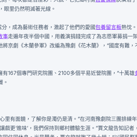
事，眼里仍然明滅著光線。
成分，成為藝術任務者，激起了他們的愛國
包養留言板
熱忱。
故事
走遍年夜半個中國，用義演捐錢完成了為志愿軍募捐一
地將京劇《木蘭參軍》改編為豫劇《花木蘭》，“國度有難，
167個專門研究院團、2100多個平易近營院團，“十萬雄
麗。
生心里有面鏡，了解你是濁仍是清。”在河南豫劇院三團排練
讓戲更‘進味’，我們保持到鄉村體驗生涯。”賈文龍告知記者