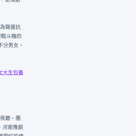
為聲援抗
架戰斗機的
不分男女，
女大生包養
年夜廳，團
，河南豫劇