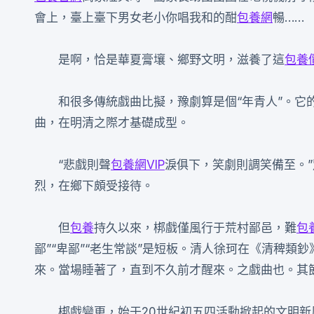
會上，臺上臺下男女老小你唱我和的酣
包養網
暢……
是啊，恰是華夏膏壤、鄉野文明，滋養了這
包養價
和很多傳統戲曲比擬，豫劇算是個“年青人”。它
曲，在明清之際才基礎成型。
“悲戲則聲
包養網VIP
淚俱下，笑劇則調笑備至。”
烈，在鄉下頗受接待。
但
包養
持久以來，梆戲僅風行于荒村鄙邑，難
包
鄙”“卑鄙”“老生常談”是短板。清人徐珂在《清稗類鈔
來。當場睡著了，直到不久前才醒來。之戲曲也。其
梆戲變更，始于20世紀初五四活動掀起的文明新