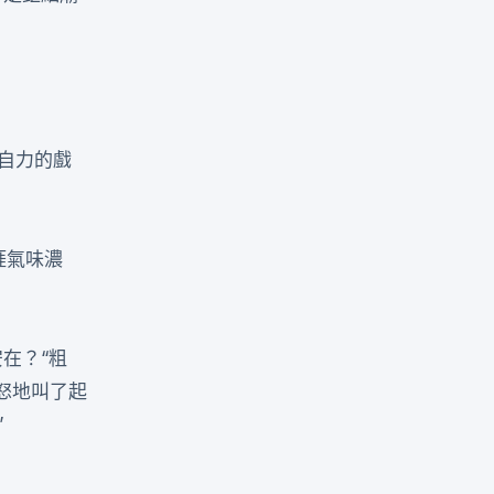
自力的戲
涯氣味濃
在？“粗
怒地叫了起
”