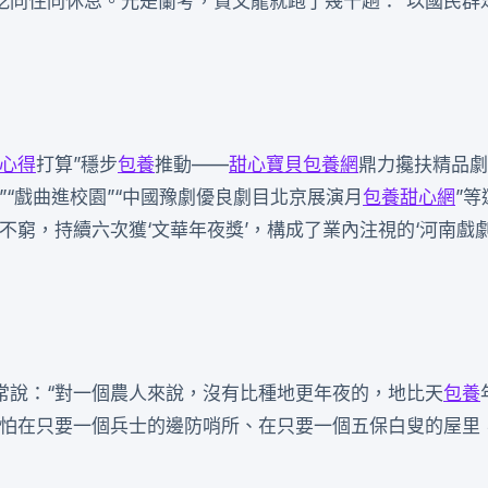
吃同住同休息。光是蘭考，賈文龍就跑了幾十趟：“以國民群
心得
打算”穩步
包養
推動——
甜心寶貝包養網
鼎力攙扶精品劇
”“戲曲進校園”“中國豫劇優良劇目北京展演月
包養甜心網
”
窮，持續六次獲‘文華年夜獎’，構成了業內注視的‘河南戲劇
常說：“對一個農人來說，沒有比種地更年夜的，地比天
包養
哪怕在只要一個兵士的邊防哨所、在只要一個五保白叟的屋里