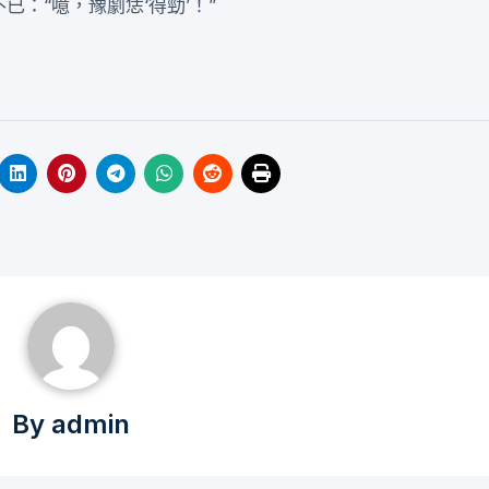
：“噫，豫劇恁‘得勁’！”
By
admin