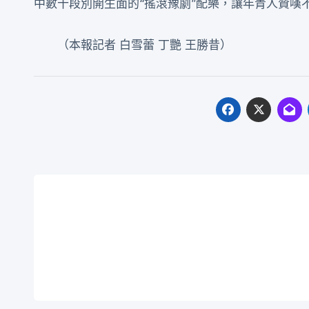
中數十段別開生面的“搖滾豫劇”配樂，讓年青人贊嘆不已
（本報記者 白雪蕾 丁艷 王勝昔）