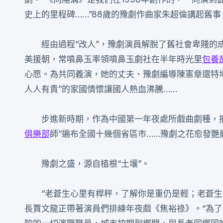
史上的里程碑……”88歲的豫劇作曲家朱超倫講起舊
經由過程“改人”，豫劇演員解脫了舊社會卑賤的
美援朝，常噴鼻玉率領噴鼻玉劇社在半年時光里
包養
心愿。為共同義演，她的丈夫、豫劇編導陳憲章還特
人人有責”的家國情懷讓國人熱血沸騰……
步進新時期，作為中國第一年夜處所戲曲劇種，擁有
俱樂部
師”遍布全國十幾個省區市……豫劇之花愈發艷
豫劇之盛，源自植根“土壤”。
“老蒼生心里有桿秤，了解你是重仍是輕；老蒼
長賈文龍正帶著演員們排練年夜戲《焦裕祿》。“為了