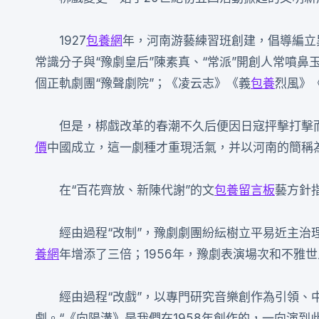
1927
包養網
年，河南游藝練習班創建，倡導編立
常識分子與“豫劇皇后”陳素真、“常派”開創人常噴
個正軌劇團“豫聲劇院”；《凌云志》《義
包養
烈風》
但是，梆戲改革的春潮不久后便因日寇抨擊打擊
價
中國成立，這一劇種才重現活氣，并以河南的簡稱
在“百花齊放、新陳代謝”的文
包養留言板
藝方針
經由過程“改制”，豫劇劇團紛紜樹立平易近主治理
養網
年增添了三倍；1956年，豫劇表演場次和不雅
經由過程“改戲”，以專門研究音樂創作為引領
劇。“《向陽溝》是我們在1958年創作的，一向演