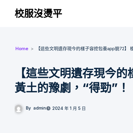
Skip
校服沒燙平
to
content
Home
【這些文明遺存現今的樣子容挖包養app貌72】 
【這些文明遺存現今的樣
黃土的豫劇，“得勁”！
By
admin
2024 年 1 月 5 日