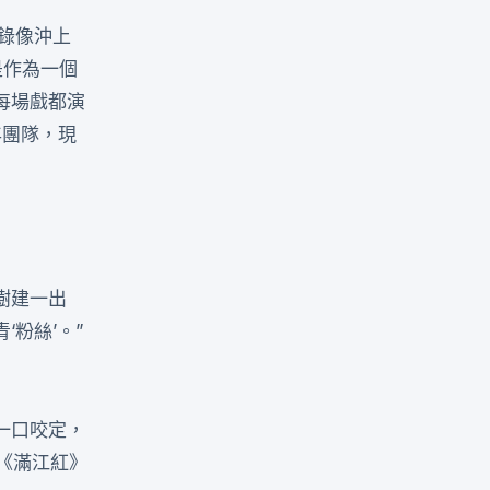
錄像沖上
是作為一個
每場戲都演
年團隊，現
樹建一出
粉絲’。”
一口咬定，
《滿江紅》