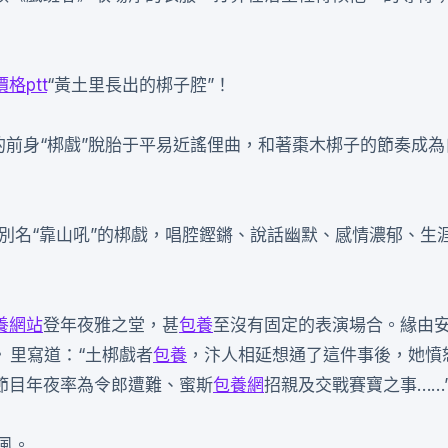
格ptt
“黃土里長出的梆子腔”！
的前身“梆戲”脫胎于平易近謠俚曲，和著棗木梆子的節奏成為
別名“靠山吼”的梆戲，唱腔鏗鏘、說話幽默、感情濃郁、生
養網站
登年夜雅之堂，甚
包養
至沒有固定的表演場合。緣由安
》里寫道：“土梆戲者
包養
，汴人相延想通了這件事後，她憤
節目年夜率為令郎遭難、蜜斯
包養網
招親及交戰賽寶之事……
風。