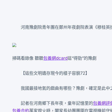
河南豫劇院青年團在鄭州年夜劇院表演《穆桂英
掃碼看錄像 聽聽
包養網dcard
這“得勁”的豫劇
【這些文明遺存現今的樣子容貌72】
我國最接地氣的戲曲有哪些？豫劇，確定是此中
記者在河南鄉下長年夜，童年記憶里的
包養網評
包養合約
萬家燈火時，闔家長幼團團圍在電視機前守