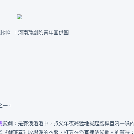
掛帥》。河南豫劇院青年團供圖
之一。
價
豫劇：是麥浪滔滔中，叔父年夜爺猛地拔起腰桿直吼一嗓
候《戲班春》收場淨的衣服，打算在浴室裡侍候他。的等待