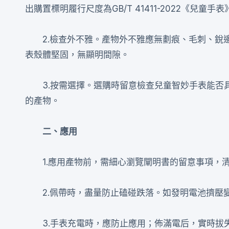
出購置標明履行尺度為GB/T 41411-2022《兒童手
2.檢查外不雅。產物外不雅應無劃痕、毛刺、
表殼體堅固，無顯明間隙。
3.按需選擇。選購時留意檢查兒童智妙手表能
的產物。
二、應用
1.應用產物前，需細心瀏覽闡明書的留意事項，
2.佩帶時，盡量防止磕碰跌落。如發明電池擠壓
3.手表充電時，應防止應用；佈滿電后，實時拔