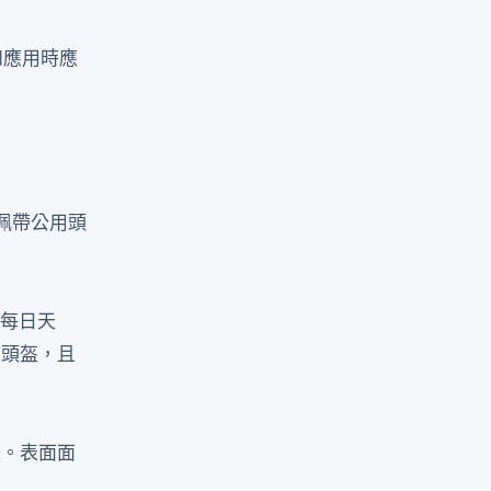
和應用時應
佩帶公用頭
子每日天
的頭盔，且
味。表面面