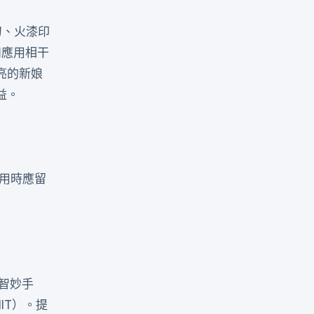
刀、火漆印
和應用相干
亮的新娘
益。
用時應留
智妙手
IT）。提