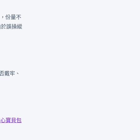
野，份量不
由於誤操縱
否戴牢、
甜心寶貝包