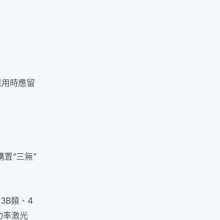
應用時應留
置“三無”
3B類、4
功率激光