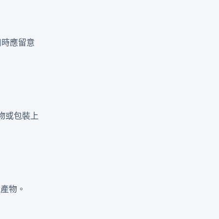
用時應留意
物或包裝上
購產物。