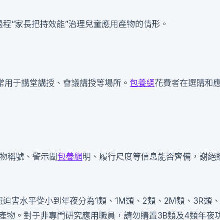
程“家長把持效能”治理兒童應用產物的情形。
常用于講堂講授、會議講授等場所。
包養網
花費者在選購和
物稱號、警示闡
包養網
明、履行尺度等信息能否齊備，謝絕購
害水平從小到年夜分為1類、1M類、2類、2M類、3R類、
產物。對于非專門研究應用職員，請勿購置3B類及4類年夜