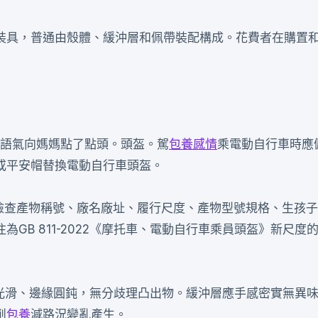
裝具，普通由殼體、緩沖層和佩帶裝配構成。花費者在購置
的語氣向媽媽點了點頭。頭盔。駕
包養感情
乘電動自行車時應
或平安帽替換電動自行車頭盔。
意檢查產物稱號、廠名廠址、履行尺度、產物型號規格、生孩
GB 811-2022《摩托車、電動自行車乘員頭盔》新尺度
固光滑、邊緣圓鈍，無分歧理凸出物。緩沖層應手感密實無異
削
包養
減路況變亂產生。