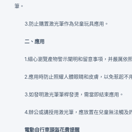
筆。
3.防止購置激光筆作為兒童玩具應用。
二、應用
1.細心瀏覽產物警示闡明和留意事項，并嚴厲依
2.應用時防止照耀人體眼睛和皮膚，以免惹起不
3.如發明激光筆筆桿發燙，需當即結束應用。
4.辦公或講授用激光筆，應放置在兒童無法觸及
電動自行車頭盔花費提醒