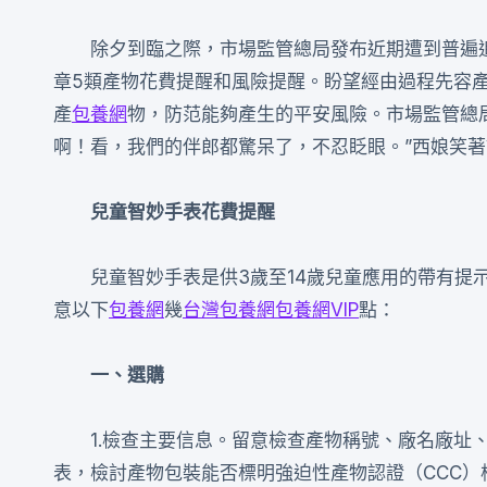
除夕到臨之際，市場監管總局發布近期遭到普遍
章5類產物花費提醒和風險提醒。盼望經由過程先容
產
包養網
物，防范能夠產生的平安風險。市場監管總
啊！看，我們的伴郎都驚呆了，不忍眨眼。”西娘笑
兒童智妙手表花費提醒
兒童智妙手表是供3歲至14歲兒童應用的帶有提
意以下
包養網
幾
台灣包養網
包養網VIP
點：
一、選購
1.檢查主要信息。留意檢查產物稱號、廠名廠址
表，檢討產物包裝能否標明強迫性產物認證（CCC）