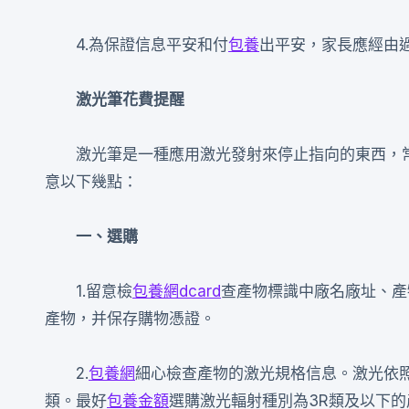
4.為保證信息平安和付
包養
出平安，家長應經由過
激光筆花費提醒
激光筆是一種應用激光發射來停止指向的東西，
意以下幾點：
一、選購
1.留意檢
包養網dcard
查產物標識中廠名廠址、產
產物，并保存購物憑證。
2.
包養網
細心檢查產物的激光規格信息。激光依照迫
類。最好
包養金額
選購激光輻射種別為3R類及以下的