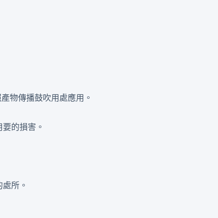
照產物傳播鼓吹用處應用。
用要的損害。
的處所。