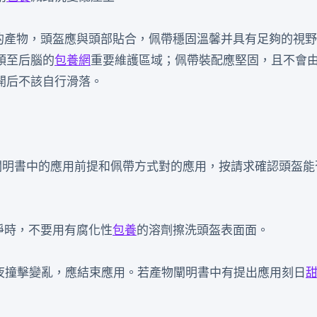
格的產物，頭盔應與頭部貼合，佩帶穩固溫馨并具有足夠的視
頭至后腦的
包養網
重要維護區域；佩帶裝配應堅固，且不會
開后不該自行滑落。
闡明書中的應用前提和佩帶方式對的應用，按請求確認頭盔能
淨時，不要用有腐化性
包養
的溶劑擦洗頭盔表面面。
夜撞擊變亂，應結束應用。若產物闡明書中有提出應用刻日