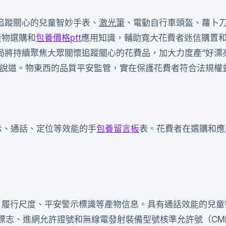
追蹤關心的兒童智妙手表、
激光筆
、電動自行車頭盔、蘿卜
產物選購和
包養價格ptt
應用知識，輔助寬大花費者迷信購置
局將持續聚焦大眾關懷追蹤關心的花費品，加大力度產“好漂
著說道。物東西的品質平安監管，實在保護花費者符合法規權
示、通話、定位等效能的手
包養留言板
表。花費者在選購和應
、履行尺度、平安警示標識等產物信息。具有通話效能的兒童
標志、進網允許證號和無線電發射裝備型號核準允許號（CMI