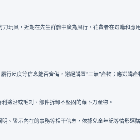
仿刀玩具，近期在先生群體中廣為風行。花費者在選購和應
、履行尺度等信息能否齊備，謝絕購置“三無”產物；應選購產
鋒利邊沿或毛刺、部件拆卸不堅固的蘿卜刀產物。
用闡明、警示內在的事務等相干信息，依據兒童年紀等情形選