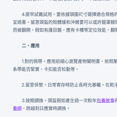
4.提早試戴試用。要依據頭圍尺寸選擇適合規
宜過重。留意頭盔的殼體緩和沖層要可以或許籠罩額
而被翻開。假如有護目鏡，應有卡槽等定位效能，翻
二、應用
1.對的佩帶。應用前細心瀏覽產物闡明書，依照
系帶能否緊實、卡扣能否松動等。
2.留意保管。日常寄存時防止長時光暴曬。在乾
3.按期調換。頭盔假如產生過一次較年
包養故事
養網
，跨越刻日應實時調換。