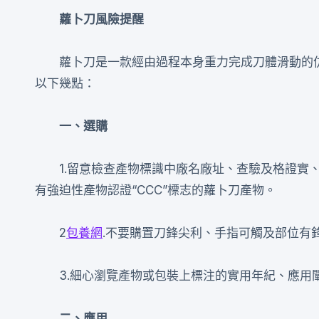
蘿卜刀風險提醒
蘿卜刀是一款經由過程本身重力完成刀體滑動的
以下幾點：
一、選購
1.留意檢查產物標識中廠名廠址、查驗及格證實
有強迫性產物認證“CCC”標志的蘿卜刀產物。
2
包養網
.不要購置刀鋒尖利、手指可觸及部位有
3.細心瀏覽產物或包裝上標注的實用年紀、應
二、應用