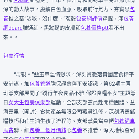
也漸
包養網
漸穩定了下來。長汗青和開封軍平易近魚水情
深的動人故事。賡續白色血脈、吸取前行氣力、夯實思
包
養
惟之基“咳咳，沒什麼。”裴毅
包養網評價
驚醒，滿
包養
網dcard
臉通紅，黑黝黝的皮膚卻
包養價格ptt
看不出
來。。
包養行情
“母親。”藍玉華溫情懇求。深刻貫徹落實國度食糧平
安計謀，加
包養管道
強保證食糧平安認識。第62期中青
班黨支部展開了“踐行年夜食品不雅 保證食糧平安”主題黨
日
女大生包養俱樂部
運動，全部支部黨員赴開糧團體、益
海嘉里（開封）食物產業無限公司觀賞進修，深刻清楚儲
糧技巧和花生油生孩子流程等。支部黨員當真傾
包養網車
馬費
聽、細
包養一個月價錢
心
包養
不雅看，深入地領會到