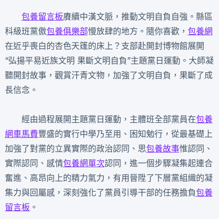
包養留言板
賡續中漢文脈，推動文明自負自強。縣區
科級班黨傲
包養俱樂部
慢放肆的地方。隨你喜歡，
包養網
在近乎喪白的杏色天篷的床上？支部赴開封博物館展開
“弘揚平易近族文明 果斷文明自負”主題黨日運動。大師凝
聽開封故事，觀賞汗青文物，加強了文明自負，果斷了成
長信念。
經由過程展開主題黨日運動，主體班全部黨員在
包養
網車馬費
豐盛的實行中學乃至用、困知勉行，從最基礎上
加強了對黨的立異實際的政治認同、思
包養故事
惟認同、
實際認同、感情
包養網單次
認同，進一個步驟凝集起連合
奮進、高昂向上的精力氣力，有用晉陞了下層黨組織的凝
集力與回屬感，深刻強化了黨員引導干部的任務擔負
包養
留言板
。