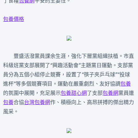
了食糧
包養網
平安的主要性。
包養價格
豐盛活潑黨員課余生涯，強化下層黨組織扶植。市直
科級班黨支部展開了“興趣活動會”主題黨日運動。支部黨
員分為五個小組停止競賽，設置了“筷子夾乒乓球”“投球
進杯”等多個競賽項目。運動在嚴重劇烈、友好協調
包養
的氛圍中展開，充足展示
包養甜心網
了支部
包養網
黨員連
包養
合協
台灣包養網
作、積極向上、高昂拼搏的傑出精力
風采。