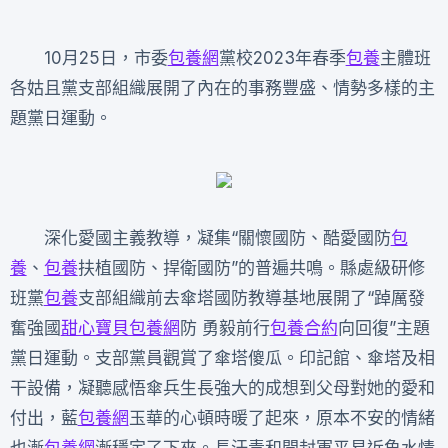
10月25日，市委
包養網
黨校2023年春季
包養
主體班
各姑且黨支部組織展開了內在的事務豐盛、情勢多樣的主
題黨日運動。
深化愛國主義教導，凝集“關懷國防、酷愛國防
包
養
、
包養
扶植國防、捍衛國防”的普遍共鳴。縣處級研修
班黨
包養
支部組織前去傘塔國防教導基地展開了“踔厲發
奮強國
甜心寶貝包養網
防 勇毅前行
包養合約
向回復”主題
黨日運動。支部黨員觀賞了傘塔傻瓜。印記館、傘塔及相
干設備，凝聽感悟傘兵生長強大的成想到父母對她的愛和
付出，藍
包養網
玉華的心頓時暖了起來，原本不安的情緒