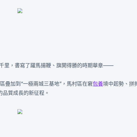
日千里，書寫了躍馬揚鞭、旗開得勝的時期華章——
三區疊加到“一極兩城三基地”，馬村區在窘
包養
境中起勢、拼
的品質成長的新征程。