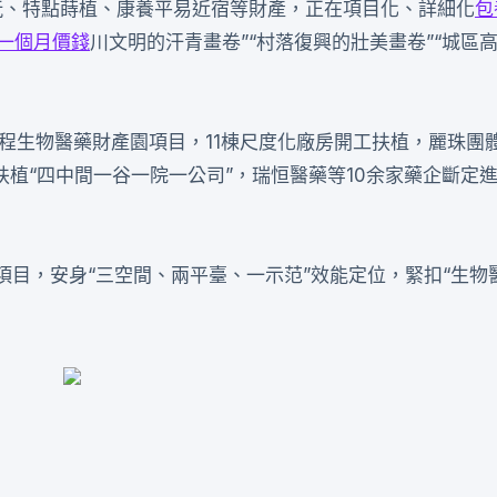
玩、特點蒔植、康養平易近宿等財產，正在項目化、詳細化
包
一個月價錢
川文明的汗青畫卷”“村落復興的壯美畫卷”“城區
”工程生物醫藥財產園項目，11棟尺度化廠房開工扶植，麗珠團
植“四中間一谷一院一公司”，瑞恒醫藥等10余家藥企斷定進
島項目，安身“三空間、兩平臺、一示范”效能定位，緊扣“生物