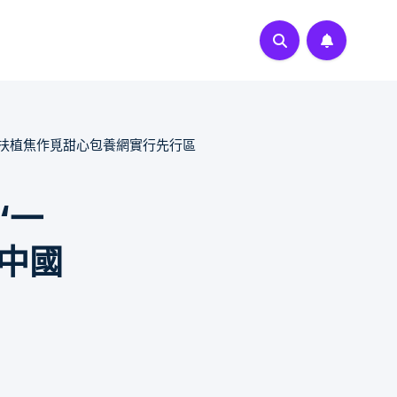
化扶植焦作覓甜心包養網實行先行區
“一
造中國