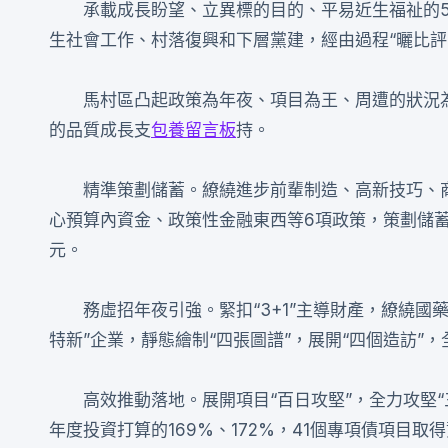
承載成長盼望、立異標的目的、平易近生福祉的5
生社會工作、村落復興和下層黨建，經由過程“曬比評
馬村區凸起政策為年夜、項目為王、周遭的狀況
的品質成長支
包養留言板
持。
精準策劃儲蓄。繚繞進步前輩制造、高新技巧、
心預算內資金、政策性金融東西等6項政策，策劃儲蓄重點
元。
務虛招年夜引強。緊扣“3+1”主導財產，繚繞
特新”企業，靜態繪制“四張圖譜”，展開“四個造訪”，
高效推動落地。展開項目“百日攻堅”，全力攻堅
年度投資打算的169%、172%，41個專項債項目取