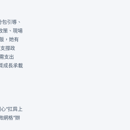
分包引導、
政策、現場
飯，她有
項支撐政
需支出
品質成長承載
心“扛肩上
微網格”辦