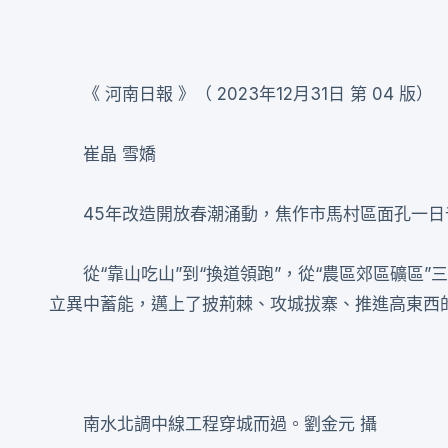
《 河南日報 》（ 2023年12月31日 第 04 版）
崔晶 雪嬌
45年改造開放春潮涌動，焦作市馬村區面孔一
從“靠山吃山”到“換道領跑”，從“農區郊區礦區”
立異中蓄能，邁上了披荊棘、攻城拔寨、推進高東西
南水北調中線工程穿城而過。劉金元 攝