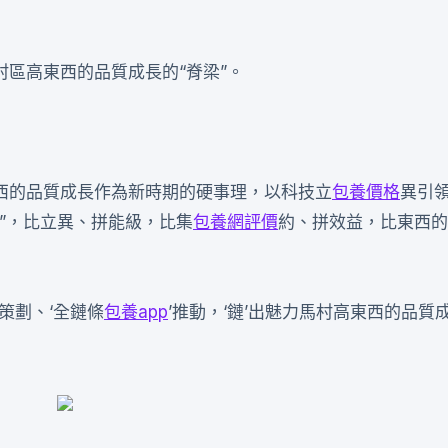
區高東西的品質成長的“脊梁”。
西的品質成長作為新時期的硬事理，以科技立
包養價格
異引
家”，比立異、拼能級，比集
包養網評價
約、拼效益，比東西的
’策劃、‘全鏈條
包養app
’推動，‘鏈’出魅力馬村高東西的品質