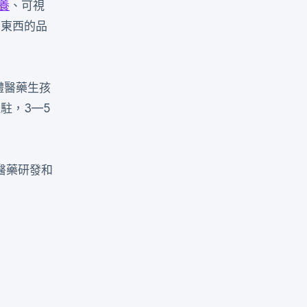
養
、可視
高東西的品
體醫藥生孩
駐，3—5
醫藥研發和