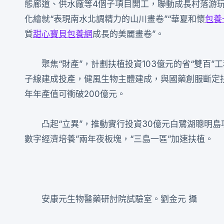
態廊道、供水廠等4個子項目開工，聯動成長村落游
化繪就“表現南水北調精力的山川畫卷”“華夏和懷
包養
質
甜心寶貝包養網
成長的美麗畫卷”。
聚焦“財產”，計劃扶植投資103億元的省“雙百
子線建成投產，健風生物主體建成，與國藥創服斷定扶
年年產值可衝破200億元。
凸起“立異”，推動實行投資30億元白鷺湖聰明
數字經濟培養”兩年夜板塊，“三島一區”加速扶植。
安康元生物醫藥研討院試驗室。劉金元 攝