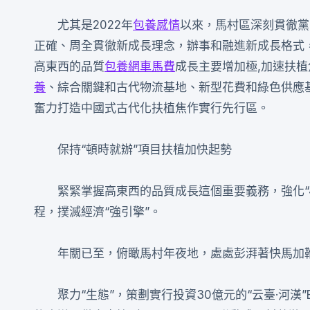
尤其是2022年
包養感情
以來，馬村區深刻貫徹黨
正確、周全貫徹新成長理念，辦事和融進新成長格式，
高東西的品質
包養網車馬費
成長主要增加極,加速扶
養
、綜合關鍵和古代物流基地、新型花費和綠色供應基
奮力打造中國式古代化扶植焦作實行先行區。
保持“頓時就辦”項目扶植加快起勢
緊緊掌握高東西的品質成長這個重要義務，強化“
程，撲滅經濟“強引擎”。
年關已至，俯瞰馬村年夜地，處處彭湃著快馬加鞭
聚力“生態”，策劃實行投資30億元的“云臺·河漢