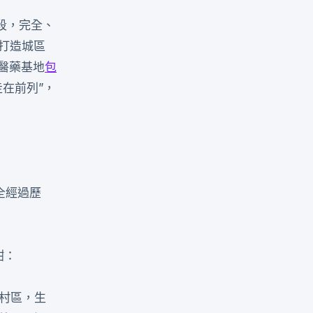
段，完全、
力打造城區
醫藥基地
包
在前列”，
全經過歷
酣：
馬村區，生