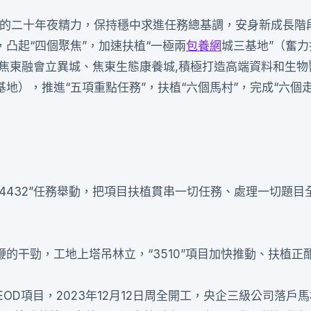
的二十年夜精力，保持穩中求進任務總基調，安身新成長階
凸起“四個聚焦”，加速扶植“一極兩
包養網
城三基地”（奮
植焦東融會立異城、焦東生態康養城,積極打造高端資料和生物
地），推進“五項重點任務”，扶植“六個馬村”，完成“六個走
4432”任務舉動，把項目扶植貫串一切任務、處理一切題目
的干勁，工地上塔吊林立，“3510”項目加快推動、扶植正
”EOD項目，2023年12月12日周全開工，央企三級公司落戶