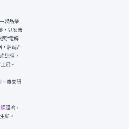
）—製品藥
疇，以安康
照“電解
鋁，后端凸
財產途徑，
新上風。
創、康養研
養網
經濟，
異生態。