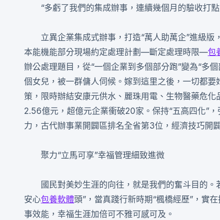
“多虧了我們的集成辦事，連續幾個月的驗收打
立異企業集成式辦事，打造“萬人助萬企”進級版
本能機能部分現場約定處理計劃—斷定處理時限—
包
辦公處理題目，從“一個企業到多個部分跑”變為“多
個女兒，被一群傭人伺候。嫁到這里之後，一切都要她
策，限時辦結安康元供水、麗珠用電、生物醫藥危化品
2.56億元，超億元企業衝破20家。保持“五高四化”
力，古代辦事業開闢區排名全省第3位，經濟技巧開闢
聚力“立馬可享”幸福管理細致進微
國民對美妙生涯的向往，就是我們的奮斗目的。
安心
包養軟體
頭”，當真踐行新時期“楓橋經歷”，實在
事效能，幸福生涯加倍可不雅可感可及。