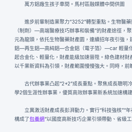
萬方鋁廠生孩子車間。馬村區融媒體中間供圖
進步前輩制造業聚力“3252”轉型重點。生物
（制劑）—高端醫療技巧辦事和裝備”的財產途徑，
元為龍頭，依托生物醫藥財產園，連續招年夜引強，建
鋁—再生鋁—高純鋁—合金鋁（電子箔）—car 輕
起合金化、輕量化，財產能級加速晉陞。綠色建材財
以千業新資料為引領，財產範圍慢慢強大。同時，前
古代辦事業凸起“2+2”成長重點。聚焦成長聰
學2個生涯性辦事業，優質高效辦事業新系統加速構
立異激活財產成長彭湃動力。實行“科技強核”“年
構成了
包養網
“以國度高新技巧企業引領帶動、省級