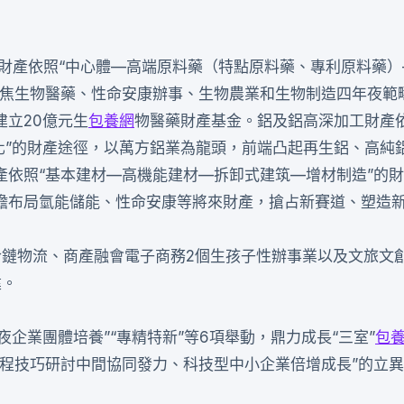
醫藥財產依照“中心體—高端原料藥（特點原料藥、專利原料藥
聚焦生物醫藥、性命安康辦事、生物農業和生物制造四年夜範
立20億元生
包養網
物醫藥財產基金。鋁及鋁高深加工財產依
量化”的財產途徑，以萬方鋁業為龍頭，前端凸起再生鋁、高純
產依照“基本建材—高機能建材—拆卸式建筑—增材制造”的
瞻布局氫能儲能、性命安康等將來財產，搶占新賽道、塑造
明冷鏈物流、商產融會電子商務2個生孩子性辦事業以及文旅文
建。
夜企業團體培養”“專精特新”等6項舉動，鼎力成長“三室”
包
工程技巧研討中間協同發力、科技型中小企業倍增成長”的立