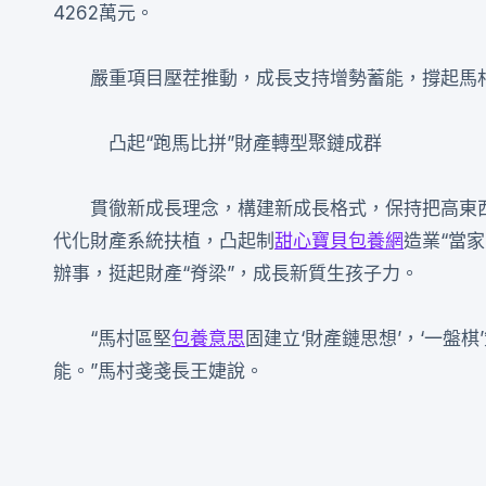
4262萬元。
嚴重項目壓茬推動，成長支持增勢蓄能，撐起馬村
凸起“跑馬比拼”財產轉型聚鏈成群
貫徹新成長理念，構建新成長格式，保持把高東
代化財產系統扶植，凸起制
甜心寶貝包養網
造業“當
辦事，挺起財產“脊梁”，成長新質生孩子力。
“馬村區堅
包養意思
固建立‘財產鏈思想’，‘一盤棋
能。”馬村戔戔長王婕說。