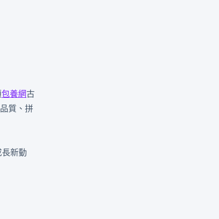
領
包養網
古
品質、拼
成長新動