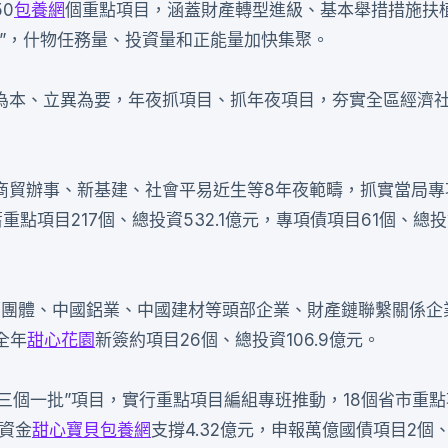
0
包養網
個重點項目，涵蓋財產轉型進級、基本舉措措施扶
”，什物任務量、投資量和正能量加快集聚。
為本、立異為要，年夜抓項目、抓年夜項目，夯實全區經濟
商貿辦事、新基建、社會平易近生等8年夜範疇，抓實當局專
項目217個、總投資532.1億元，專項債項目61個、總投資
國藥團體、中國鋁業、中國建材等頭部企業、財產鏈聯繫關係企
全年
甜心花園
新簽約項目26個、總投資106.9億元。
“三個一批”項目，實行重點項目編組專班推動，18個省市重
得資金
甜心寶貝包養網
支撐4.32億元，申報萬億國債項目2個