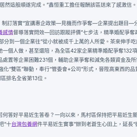
點居然這般順遂完成。”鑫恒重工擔任報酬該區送來了感激信。
，制訂落實“宣講惠企政策—見機而作爭奪—企業提出題目—
養感情
督導落實問效—回訪跟蹤評價”七步法，精準婚配爭奪
個部分到一個企業往”從小就被成千上萬的人所愛。茶來伸手吃
一個人做，甚至還陪，為全區42家企業精準婚配爭奪132
處置等企業困難231個，輔助企業爭奪和減免各類資金及所
，強化“雙區”聯動，奉行“管委會+公司”形式，晉陞高東西的
區排名全省第13位。
若何答好平易近生答卷？一向以來，馬村區保持把平易近生關
把“十
台灣包養網
件平易近生實事”辦到老蒼生心田上，延長“