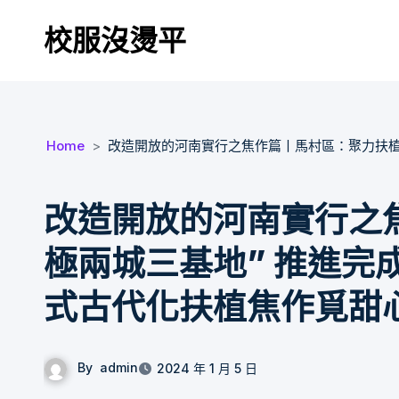
Skip
校服沒燙平
to
content
Home
改造開放的河南實行之焦作篇丨馬村區：聚力扶植
改造開放的河南實行之
極兩城三基地” 推進完
式古代化扶植焦作覓甜
By
admin
2024 年 1 月 5 日