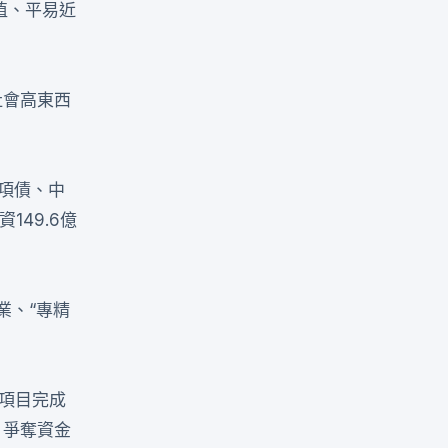
植、平易近
社會高東西
項債、中
149.6億
業、“專精
點項目完成
、爭奪資金