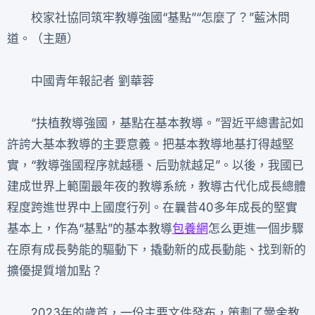
校家社協同筑牢教導強國“基點”“怎麼了？”藍沐問
道。（主題）
中國青年報記者 劉華蓉
“扶植教導強國，基點在基本教導。”習近平總書記如
許誇大基本教導的主要意義。把基本教導地基打得越堅
實，“教導強國程序就越穩、后勁就越足”。以後，我國已
建成世界上範圍最年夜的教導系統，教導古代化成長總體
程度跨進世界中上國度行列。在曩昔40多年成長的堅實
基本上，作為“基點”的基本教導
包養網
怎么更進一個步驟
在原有成長勢能的驅動下，撬動新的成長動能、找到新的
擴優提質增加點？
2023年的歲首，一份主要文件發布，策劃了黌舍教