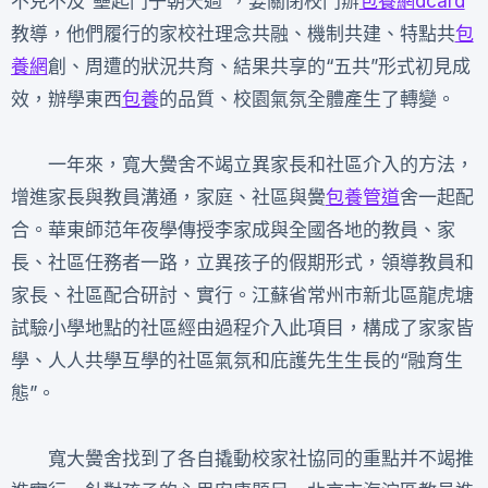
不克不及“壘起門子朝天過”，要關閉校門辦
包養網dcard
教導，他們履行的家校社理念共融、機制共建、特點共
包
養網
創、周遭的狀況共育、結果共享的“五共”形式初見成
效，辦學東西
包養
的品質、校園氣氛全體產生了轉變。
一年來，寬大黌舍不竭立異家長和社區介入的方法，
增進家長與教員溝通，家庭、社區與黌
包養管道
舍一起配
合。華東師范年夜學傳授李家成與全國各地的教員、家
長、社區任務者一路，立異孩子的假期形式，領導教員和
家長、社區配合研討、實行。江蘇省常州市新北區龍虎塘
試驗小學地點的社區經由過程介入此項目，構成了家家皆
學、人人共學互學的社區氣氛和庇護先生生長的“融育生
態”。
寬大黌舍找到了各自撬動校家社協同的重點并不竭推