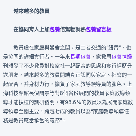
越來越多的教員
在協同育人上加
包養
倍駕輕就熟
包養留言板
教員處在家庭與黌舍之間，是二者交通的“紐帶”，也
是協同的詳細實行者。一年來
長期包養
，家教周
包養情婦
刊頒發了不少教員對校家社一起配合的思慮和實行經歷分
送朋友，越來越多的教員開端真正認同與家庭、社會的一
起配合，并身材力行，擔負了家庭教導領導員的腳色。上
海科技館館長倪閩景等對8個省份展開的教員家庭教導領
導才能扶植的調研發明，有98.6%的教員以為展開家庭教
導領導至關主要，跨越七成的教員以為“家庭教導領導任
務是教員應當承當的義務”。