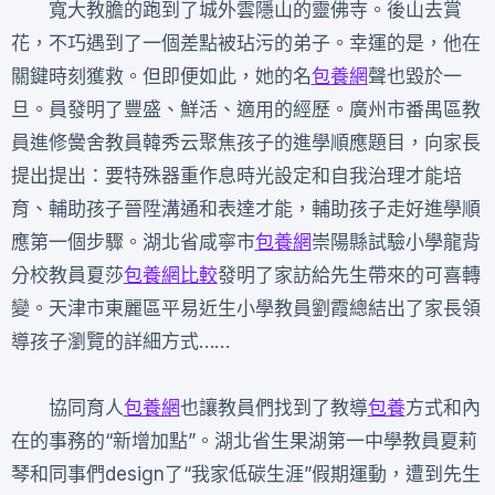
寬大教膽的跑到了城外雲隱山的靈佛寺。後山去賞
花，不巧遇到了一個差點被玷污的弟子。幸運的是，他在
關鍵時刻獲救。但即便如此，她的名
包養網
聲也毀於一
旦。員發明了豐盛、鮮活、適用的經歷。廣州市番禺區教
員進修黌舍教員韓秀云聚焦孩子的進學順應題目，向家長
提出提出：要特殊器重作息時光設定和自我治理才能培
育、輔助孩子晉陞溝通和表達才能，輔助孩子走好進學順
應第一個步驟。湖北省咸寧市
包養網
崇陽縣試驗小學龍背
分校教員夏莎
包養網比較
發明了家訪給先生帶來的可喜轉
變。天津市東麗區平易近生小學教員劉霞總結出了家長領
導孩子瀏覽的詳細方式……
協同育人
包養網
也讓教員們找到了教導
包養
方式和內
在的事務的“新增加點”。湖北省生果湖第一中學教員夏莉
琴和同事們design了“我家低碳生涯”假期運動，遭到先生