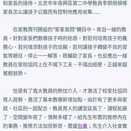
和家長的接待。北京市年夜興區第二中學教員李朋飛領導
家長怎么讓孩子公道而有控制地應用收集……
在家教周刊開設的“答家長問”欄目中，來自一線的教
員，針對家長們教導孩子時的迷惑，對若何培育孩子的義
務心、若何增添對孩子的信賴、若何讓孩子轉變不良的習
氣等題目，停止一一解答，既輔助了家長，也反應出一線
教員在家校協同上在不竭下工夫、不竭出經歷，正越來越
駕輕就熟。
恰是有了寬大教員的熱忱介入，才激活了校家社協同
育人局勢、激活了基本教導新增加點。由於有了更多與家
庭、社區的一起配合，教員育人的講堂延長了、課程拓展
了、空間變年夜了、情勢多樣了。給先生布置的進修內在
的事務、進修方法加倍新奇、豐盛
包養
；先生介入社會實