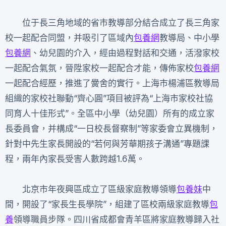
位于長三角地域的省市教導部分結合成立了長三角家
校一起配合同盟，并吸引了區域內
包養網
教導局、中小學
包養網
、幼兒園的介入，經由過程對話和交通，活潑家校
一起配合氣氛，晉陞家校一起配合才能，傳佈家校
包養網
一起配合經歷，推進了黌舍的實行。上海市楊浦區教導局
組織的家校社聯動“齊心圓”項目被評為“上海市家校社協
同育人十佳形式”。全區中小學（幼兒園）所有的成立家
長委員會，并構成“一日校長督察制”等家委會立異機制，
針對中先生家長開設的“若何與芳華期孩子溝通”專題課
程，兩年內家長受害人數跨越1.6萬。
北京市年夜興區成立了區級家庭教導領導
包養妹
中
間，開設了“家長生長學院”，組建了區校兩級家庭教導
包
養
領導職員步隊。四川省成都會青羊區將家庭教導歸入社