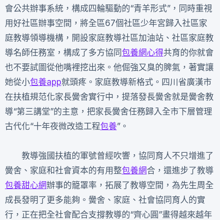
會公共辦事系統，構成四輪驅動的“青羊形式”，同時重視
用好社區辦事空間，將全區67個社區少年宮歸入社區家
庭教導領導機構，開設家庭教導社區加油站、社區家庭教
導名師任務室，構成了多方協同
包養網心得
共育的你就會
也不要試圖從他嘴裡挖出來。他倔強又臭的脾氣，著實讓
她從小
包養app
就頭疼。家庭教導新格式。四川省廣漢市
在扶植規范化家長黌舍實行中，提落發長黌舍就是黌舍教
導“第三講堂”的主意，把家長黌舍任務歸入全市下層管理
古代化“十年夜微改造工程
包養
”。
教導強國扶植的軍號曾經吹響，協同育人不只增進了
黌舍、家庭和社會資本的有用整
包養網
合，還進步了教導
包養甜心網
辦事的籠罩率，拓展了教導空間，為先生周全
成長發明了更多能夠。黌舍、家庭、社會協同育人的實
行，正在把全社會配合支撐教導的“齊心圓”畫得越來越年