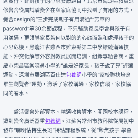
進實行。針對孩子的心思安康題目，北京市海淀區教員進
修黌舍從屬試驗黌舍在與家庭協同中找到了有用的方式，
黌舍design的“三步完成親子有用溝通”“芳華的
password”等30余節課程，不只輔助家長學會與孩子有
用溝通，更領導家長若何以對的的心態面臨和處理孩子的
心思危機。黑龍江省雞西市雞東縣第二中學繚繞溝通技
能、沖突化解等外容對教員展開培訓、組織專題會商。重
慶市榮昌區棠噴鼻小學的“誰是好家長，孩子說了算”評選
運動、深圳市羅湖區百仕達
包養網
小學的“家校聯袂培育
畢生瀏覽者”運動，激活了家校溝通、家校信賴、家校協
同的春水。
盤活黌舍外部資本、精選收集資本、開闢校本課程，
遭到黌舍廣泛器重
包養網
。江蘇省常州市教科院從屬初中
發布“聰明怙恃生長班”特點課程系統，從“聚焦孩子 學會