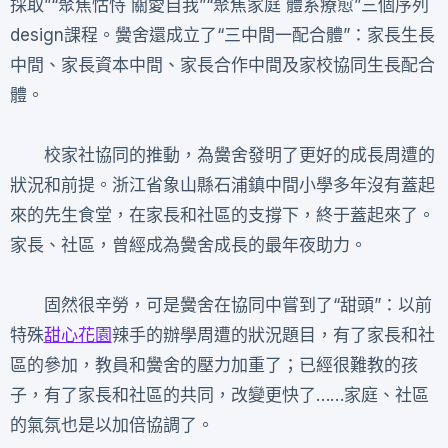
採取”“聚焦怙恃 關愛自我”“聚焦家庭 體系療愈”三個序列
design課程。黌舍還成立了“三中間一配合體”：家長生長
中間、家長資本中間、家長合作中間及家校協同生長配合
體。
校家社協同的推動，為黌舍發明了更好的成長周遭的
狀況和前提。浙江省象山縣石浦鎮中間小學多年沒有蓋起
來的先生食堂，在家長和社區的支撐下，終于蓋起來了。
家長、社區，曾經成為黌舍成長的最年夜助力。
固然很辛勞，可是黌舍在協同中嘗到了“甜頭”：以前
特殊
甜心花園
辣手的辦學周遭的狀況題目，有了家長和社
區的參加，教員和黌舍的壓力加重了；已經很難教的孩
子，有了家長和社區的共同，改變更快了……家庭、社區
的氣氛也是以加倍協調了。